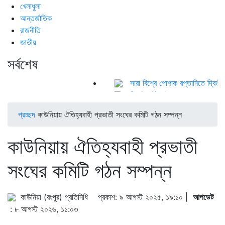
খেলাধুলা
আন্তর্জাতিক
রাজনীতি
জাতীয়
সর্বশেষ
সারা বিশ্বে পোশাক রপ্তানিতে দ্বিতীয় শীর
সিলেট হার্ট ফাউন্ডেশন হাসপাতালের বিশাল স
পঞ্চগড়ে ছাত্রদল নেতাদের বহিস্কারের 
প্রচ্ছদ
কাউনিয়ায় ঐতিহ্যবাহী প্রভাতী সংঘের কমিটি গঠন সম্পন্ন
আশ্রয়কেন্দ্রে যাচ্ছে ফেনীর মানুষ
চাকরি ফেরত পাওয়া দুদকের সেই শরীফ তি
কাউনিয়ায় ঐতিহ্যবাহী প্রভাতী
শিবগঞ্জে কৃষকদের মাঝে এয়ার ফ্লো মে
জোড়াতালির ক্রিকেটে ভরাডুবি বাংলাদেশের
সংঘের কমিটি গঠন সম্পন্ন
ফুটবলার ঋতুপর্ণার অসুস্থ মায়ের পাশে দ
অন্ধকারে লুকিয়ে আছে এক ভয়ংকর সত্য
আল্লাহ আপনাদের বিচার করবেন: ডিপজ
কাউনিয়া (রংপুর) প্রতিনিধি
প্রকাশ: ৯ আগস্ট ২০২৫, ১৯:১০ |
আপডেট
: ৮ আগস্ট ২০২৬, ১১:০৩