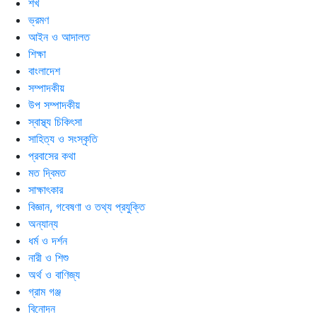
শখ
ভ্রমণ
আইন ও আদালত
শিক্ষা
বাংলাদেশ
সম্পাদকীয়
উপ সম্পাদকীয়
স্বাস্থ্য চিকিৎসা
সাহিত্য ও সংস্কৃতি
প্রবাসের কথা
মত দ্বিমত
সাক্ষাৎকার
বিজ্ঞান, গবেষণা ও তথ্য প্রযুক্তি
অন্যান্য
ধর্ম ও দর্শন
নারী ও শিশু
অর্থ ও বাণিজ্য
গ্রাম গঞ্জ
বিনোদন