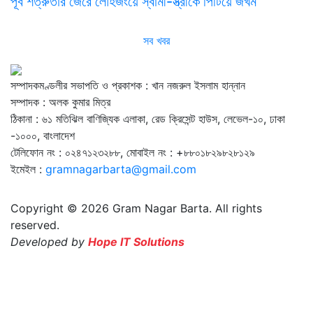
পূর্ব শত্রুতার জেরে লৌহজংয়ে স্বামী-স্ত্রীকে পিটিয়ে জখম
সব খবর
সম্পাদকমণ্ডলীর সভাপতি ও প্রকাশক : খান নজরুল ইসলাম হান্নান
সম্পাদক : অলক কুমার মিত্র
ঠিকানা : ৬১ মতিঝিল বাণিজ্যিক এলাকা, রেড ক্রিসেন্ট হাউস, লেভেল-১০, ঢাকা
-১০০০, বাংলাদেশ
টেলিফোন নং : ০২৪৭১২৩২৮৮, মোবাইল নং : +৮৮০১৮২৯৮২৮১২৯
ইমেইল :
gramnagarbarta@gmail.com
Copyright © 2026 Gram Nagar Barta. All rights
reserved.
Developed by
Hope IT Solutions