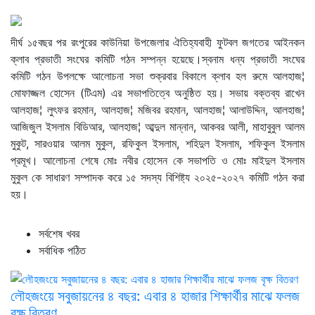
দীর্ঘ ১৫বছর পর রংপুরের কাউনিয়া উপজেলার ঐতিহ্যবাহী ফুটবল জগতের আইনকন
ক্লাব প্রভাতী সংঘের কমিটি গঠন সম্পন্ন হয়েছে।স্বনাম ধন্য প্রভাতী সংঘের
কমিটি গঠন উপলক্ষে আলোচনা সভা শুক্রবার বিকালে ক্লাব হল রুমে আলহাজ¦
মোফাজ্জল হোসেন (টিএম) এর সভাপতিত্বে অনুষ্ঠিত হয়। সভায় বক্তব্য রাখেন
আলহাজ¦ লুৎফর রহমান, আলহাজ¦ মজিবর রহমান, আলহাজ¦ আলাউদ্দিন, আলহাজ¦
আজিজুল ইসলাম বিডিআর, আলহাজ¦ আব্দুল মান্নান, আকবর আলী, মাহাবুবুল আলম
মুকুট, সারওয়ার আলম মুকুল, রফিকুল ইসলাম, শহিদুল ইসলাম, শফিকুল ইসলাম
প্রমূখ। আলোচনা শেষে মোঃ নবীর হোসেন কে সভাপতি ও মোঃ মাইদুল ইসলাম
মুকুল কে সাধারণ সম্পাদক করে ১৫ সদস্য বিশিষ্ট্য ২০২৫-২০২৭ কমিটি গঠন করা
হয়।
সর্বশেষ খবর
সর্বাধিক পঠিত
লৌহজংয়ে সবুজায়নের ৪ বছর: এবার ৪ হাজার শিক্ষার্থীর মাঝে ফলজ
বৃক্ষ বিতরণ