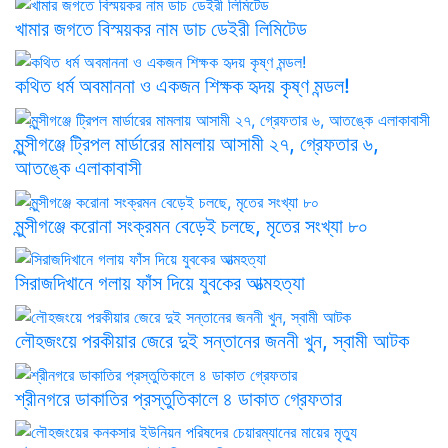
খামার জগতে বিস্ময়কর নাম ডাচ ডেইরী লিমিটেড
কথিত ধর্ম অবমাননা ও একজন শিক্ষক হৃদয় কৃষ্ণ মন্ডল!
মুন্সীগঞ্জে ট্রিপল মার্ডারের মামলায় আসামী ২৭, গ্রেফতার ৬,
আতঙ্কে এলাকাবাসী
মুন্সীগঞ্জে করোনা সংক্রমন বেড়েই চলছে, মৃতের সংখ্যা ৮০
সিরাজদিখানে গলায় ফাঁস দিয়ে যুবকের আত্মহত্যা
লৌহজংয়ে পরকীয়ার জেরে দুই সন্তানের জননী খুন, স্বামী আটক
শ্রীনগরে ডাকাতির প্রস্তুতিকালে ৪ ডাকাত গ্রেফতার