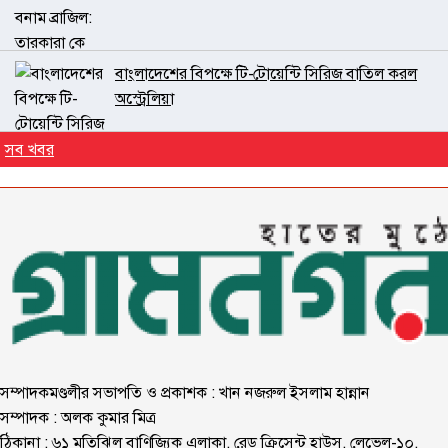
বাংলাদেশের বিপক্ষে টি-টোয়েন্টি সিরিজ বাতিল করল
অস্ট্রেলিয়া
সব খবর
সম্পাদকমণ্ডলীর সভাপতি ও প্রকাশক : খান নজরুল ইসলাম হান্নান
সম্পাদক : অলক কুমার মিত্র
ঠিকানা : ৬১ মতিঝিল বাণিজ্যিক এলাকা, রেড ক্রিসেন্ট হাউস, লেভেল-১০,