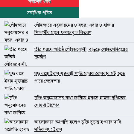
সর্বশেষ খবর
সর্বাধিক পঠিত
লৌহজংয়ে সবুজায়নের ৪ বছর: এবার ৪ হাজার
শিক্ষার্থীর মাঝে ফলজ বৃক্ষ বিতরণ
তীব্র গরমে অতিষ্ঠ লৌহজংবাসী, বাড়ছে লোডশেডিংয়ের
দুর্ভোগ
যুদ্ধ বন্ধে ইরান-যুক্তরাষ্ট্র শান্তি স্মারক রোববার সই হতে
পারে জেনেভায়
চুক্তি অনুমোদনের কথা জানিয়ে ইরানে হামলা স্থগিতের
ঘোষণা ট্রাম্পের
আলোচনায় অগ্রগতি হলেও চুক্তি চূড়ান্ত হওয়ার দাবি
সঠিক নয়: ইরান