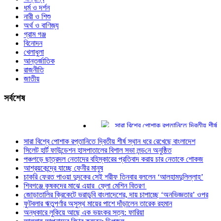
ধর্ম ও দর্শন
নারী ও শিশু
অর্থ ও বাণিজ্য
গ্রাম গঞ্জ
বিনোদন
খেলাধুলা
আন্তর্জাতিক
রাজনীতি
জাতীয়
সর্বশেষ
সারা বিশ্বে পোশাক রপ্তানিতে দ্বিতীয় শীর্ষ স্থা
সিলেট হার্ট ফাউন্ডেশন হাসপাতালের বিশাল সভা লন্ড
সারা বিশ্বে পোশাক রপ্তানিতে দ্বিতীয় শীর্ষ স্থান ধরে রেখেছে বাংলাদেশ
পঞ্চগড়ে ছাত্রদল নেতাদের বহিস্কারের প্রতিবা
সিলেট হার্ট ফাউন্ডেশন হাসপাতালের বিশাল সভা লন্ড‌নে অনুষ্ঠিত
আশ্রয়কেন্দ্রে যাচ্ছে ফেনীর মানুষ
পঞ্চগড়ে ছাত্রদল নেতাদের বহিস্কারের প্রতিবাদ করায় চার নেতাকে শোকজ
চাকরি ফেরত পাওয়া দুদকের সেই শরীফ তিনবার 
আশ্রয়কেন্দ্রে যাচ্ছে ফেনীর মানুষ
শিবগঞ্জে কৃষকদের মাঝে এয়ার ফ্লো মেশিন বিত
চাকরি ফেরত পাওয়া দুদকের সেই শরীফ তিনবার বললেন ‘আলহামদুলিল্লাহ’
জোড়াতালির ক্রিকেটে ভরাডুবি বাংলাদেশের, দায় 
শিবগঞ্জে কৃষকদের মাঝে এয়ার ফ্লো মেশিন বিতরণ
জোড়াতালির ক্রিকেটে ভরাডুবি বাংলাদেশের, দায় চাপাচ্ছে ‘অনভিজ্ঞতার’ ওপর
ফুটবলার ঋতুপর্ণার অসুস্থ মায়ের পাশে দাঁড়ালেন
ফুটবলার ঋতুপর্ণার অসুস্থ মায়ের পাশে দাঁড়ালেন তারেক রহমান
অন্ধকারে লুকিয়ে আছে এক ভয়ংকর সত্য: ফারিয়
অন্ধকারে লুকিয়ে আছে এক ভয়ংকর সত্য: ফারিয়া
আল্লাহ আপনাদের বিচার করবেন: ডিপজল