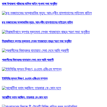
ভাঙ্গা উপজেলা পরিষদের মাসিক আইন শৃংখলা সভা অনুষ্ঠিত
ছয় নবজাতকের অস্বাভাবিক মৃত্যু: আদ-দ্বীন হাসপাতালের লাইসেন্স বাতিল
সিরাজদিখানে ব্লগার মুক্তমনা লেখক শাহজাহান বাচ্চুর স্মরণ সভা অনুষ্ঠিত
প্রবাসীদের বিমানবন্দর যাতায়াত সেবা দেবে আমি প্রবাসী
ইউসিবির মূলধন দ্বিগুণ, ৪৩তম এজিএম সম্পন্ন
আর্জেন্টিনা বনাম ব্রাজিল: তারকারা কে কোন দলে