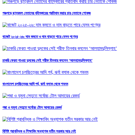
পঞ্চগড়ে ছাত্রদল নেতাদের বহিস্কারের প্রতিবাদ করায় চার নেতাকে শোকজ
বাজেট ২০২৫-২৬: দাম কমতে ও দাম বাড়তে পারে যেসব পণ্যের
চাকরি ফেরত পাওয়া দুদকের সেই শরীফ তিনবার বললেন ‘আলহামদুলিল্লাহ’
বাংলাদেশ চলচ্চিত্রের আদি পর্ব, ঝর্না বসাক থেকে শবনম
পদ্মা ও যমুনা সেতুতে সর্বোচ্চ টোল আদায়ের রেকর্ড
বিশিষ্ট প্রাবন্ধিক ও শিক্ষাবিদ অধ্যাপক যতীন সরকার আর নেই