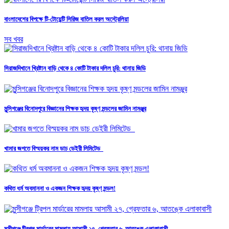
বাংলাদেশের বিপক্ষে টি-টোয়েন্টি সিরিজ বাতিল করল অস্ট্রেলিয়া
সব খবর
সিরাজদিখানে খ্রিষ্টান বাড়ি থেকে ৪ কোটি টাকার দলিল চুরি: থানায় জিডি
মুন্সিগঞ্জের বিনোদপুরে বিজ্ঞানের শিক্ষক হৃদয় কৃষ্ণ মন্ডলের জামিন নামঞ্জুর
খামার জগতে বিস্ময়কর নাম ডাচ ডেইরী লিমিটেড
কথিত ধর্ম অবমাননা ও একজন শিক্ষক হৃদয় কৃষ্ণ মন্ডল!
মুন্সীগঞ্জে ট্রিপল মার্ডারের মামলায় আসামী ২৭, গ্রেফতার ৬, আতঙ্কে এলাকাবাসী