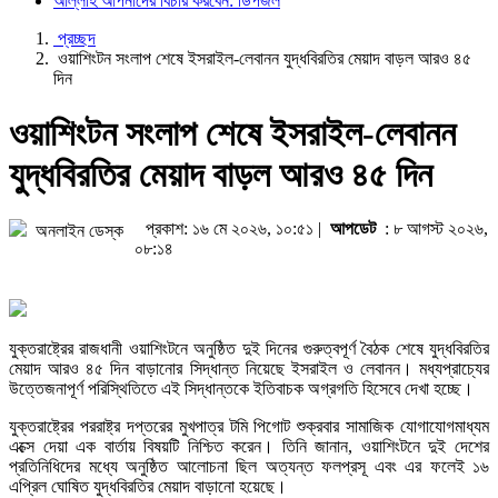
আল্লাহ আপনাদের বিচার করবেন: ডিপজল
প্রচ্ছদ
ওয়াশিংটন সংলাপ শেষে ইসরাইল-লেবানন যুদ্ধবিরতির মেয়াদ বাড়ল আরও ৪৫
দিন
ওয়াশিংটন সংলাপ শেষে ইসরাইল-লেবানন
যুদ্ধবিরতির মেয়াদ বাড়ল আরও ৪৫ দিন
প্রকাশ: ১৬ মে ২০২৬, ১০:৫১ |
আপডেট
: ৮ আগস্ট ২০২৬,
অনলাইন ডেস্ক
০৮:১৪
যুক্তরাষ্ট্রের রাজধানী ওয়াশিংটনে অনুষ্ঠিত দুই দিনের গুরুত্বপূর্ণ বৈঠক শেষে যুদ্ধবিরতির
মেয়াদ আরও ৪৫ দিন বাড়ানোর সিদ্ধান্ত নিয়েছে ইসরাইল ও লেবানন। মধ্যপ্রাচ্যের
উত্তেজনাপূর্ণ পরিস্থিতিতে এই সিদ্ধান্তকে ইতিবাচক অগ্রগতি হিসেবে দেখা হচ্ছে।
যুক্তরাষ্ট্রের পররাষ্ট্র দপ্তরের মুখপাত্র টমি পিগোট শুক্রবার সামাজিক যোগাযোগমাধ্যম
এক্সে দেয়া এক বার্তায় বিষয়টি নিশ্চিত করেন। তিনি জানান, ওয়াশিংটনে দুই দেশের
প্রতিনিধিদের মধ্যে অনুষ্ঠিত আলোচনা ছিল অত্যন্ত ফলপ্রসূ এবং এর ফলেই ১৬
এপ্রিল ঘোষিত যুদ্ধবিরতির মেয়াদ বাড়ানো হয়েছে।