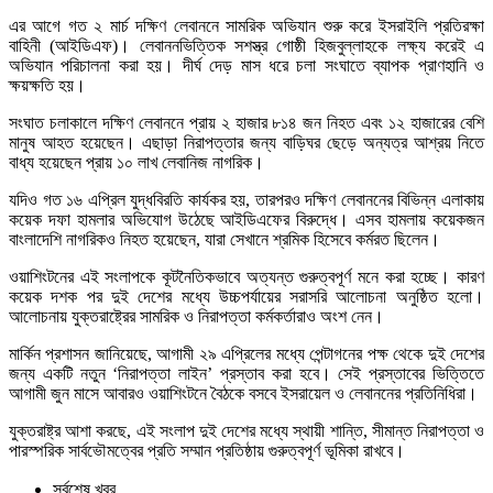
এর আগে গত ২ মার্চ দক্ষিণ লেবাননে সামরিক অভিযান শুরু করে ইসরাইলি প্রতিরক্ষা
বাহিনী (আইডিএফ)। লেবাননভিত্তিক সশস্ত্র গোষ্ঠী হিজবুল্লাহকে লক্ষ্য করেই এ
অভিযান পরিচালনা করা হয়। দীর্ঘ দেড় মাস ধরে চলা সংঘাতে ব্যাপক প্রাণহানি ও
ক্ষয়ক্ষতি হয়।
সংঘাত চলাকালে দক্ষিণ লেবাননে প্রায় ২ হাজার ৮১৪ জন নিহত এবং ১২ হাজারের বেশি
মানুষ আহত হয়েছেন। এছাড়া নিরাপত্তার জন্য বাড়িঘর ছেড়ে অন্যত্র আশ্রয় নিতে
বাধ্য হয়েছেন প্রায় ১০ লাখ লেবানিজ নাগরিক।
যদিও গত ১৬ এপ্রিল যুদ্ধবিরতি কার্যকর হয়, তারপরও দক্ষিণ লেবাননের বিভিন্ন এলাকায়
কয়েক দফা হামলার অভিযোগ উঠেছে আইডিএফের বিরুদ্ধে। এসব হামলায় কয়েকজন
বাংলাদেশি নাগরিকও নিহত হয়েছেন, যারা সেখানে শ্রমিক হিসেবে কর্মরত ছিলেন।
ওয়াশিংটনের এই সংলাপকে কূটনৈতিকভাবে অত্যন্ত গুরুত্বপূর্ণ মনে করা হচ্ছে। কারণ
কয়েক দশক পর দুই দেশের মধ্যে উচ্চপর্যায়ের সরাসরি আলোচনা অনুষ্ঠিত হলো।
আলোচনায় যুক্তরাষ্ট্রের সামরিক ও নিরাপত্তা কর্মকর্তারাও অংশ নেন।
মার্কিন প্রশাসন জানিয়েছে, আগামী ২৯ এপ্রিলের মধ্যে পেন্টাগনের পক্ষ থেকে দুই দেশের
জন্য একটি নতুন ‘নিরাপত্তা লাইন’ প্রস্তাব করা হবে। সেই প্রস্তাবের ভিত্তিতে
আগামী জুন মাসে আবারও ওয়াশিংটনে বৈঠকে বসবে ইসরায়েল ও লেবাননের প্রতিনিধিরা।
যুক্তরাষ্ট্র আশা করছে, এই সংলাপ দুই দেশের মধ্যে স্থায়ী শান্তি, সীমান্ত নিরাপত্তা ও
পারস্পরিক সার্বভৌমত্বের প্রতি সম্মান প্রতিষ্ঠায় গুরুত্বপূর্ণ ভূমিকা রাখবে।
সর্বশেষ খবর