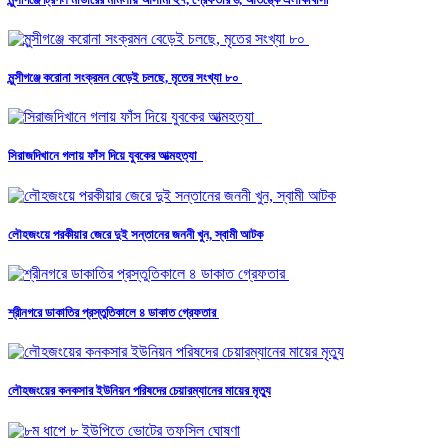
মুন্সীগঞ্জে করোনা সংক্রমন বেড়েই চলছে, মৃতের সংখ্যা ৮০
সিরাজদিখানে গলায় ফাঁস দিয়ে যুবকের আত্মহত্যা
লৌহজংয়ে পরকীয়ার জেরে দুই সন্তানের জননী খুন, স্বামী আটক
শ্রীনগরে ডাকাতির প্রস্তুতিকালে ৪ ডাকাত গ্রেফতার
লৌহজংয়ের কনকসার ইউনিয়ন পরিষদের চেয়ারম্যানের মায়ের মৃত্যু