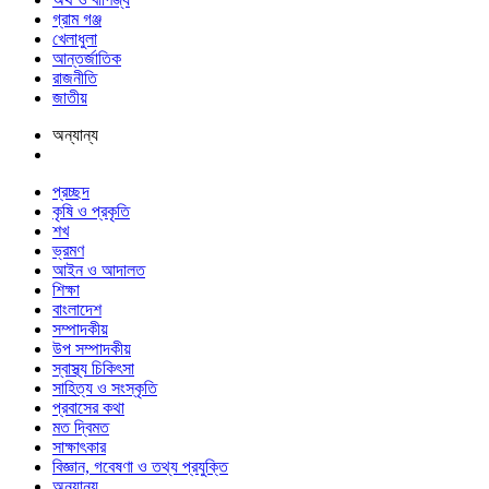
গ্রাম গঞ্জ
খেলাধুলা
আন্তর্জাতিক
রাজনীতি
জাতীয়
অন্যান্য
প্রচ্ছদ
কৃষি ও প্রকৃতি
শখ
ভ্রমণ
আইন ও আদালত
শিক্ষা
বাংলাদেশ
সম্পাদকীয়
উপ সম্পাদকীয়
স্বাস্থ্য চিকিৎসা
সাহিত্য ও সংস্কৃতি
প্রবাসের কথা
মত দ্বিমত
সাক্ষাৎকার
বিজ্ঞান, গবেষণা ও তথ্য প্রযুক্তি
অন্যান্য