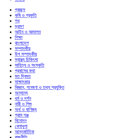
প্রচ্ছদ
কৃষি ও প্রকৃতি
শখ
ভ্রমণ
আইন ও আদালত
শিক্ষা
বাংলাদেশ
সম্পাদকীয়
উপ সম্পাদকীয়
স্বাস্থ্য চিকিৎসা
সাহিত্য ও সংস্কৃতি
প্রবাসের কথা
মত দ্বিমত
সাক্ষাৎকার
বিজ্ঞান, গবেষণা ও তথ্য প্রযুক্তি
অন্যান্য
ধর্ম ও দর্শন
নারী ও শিশু
অর্থ ও বাণিজ্য
গ্রাম গঞ্জ
বিনোদন
খেলাধুলা
আন্তর্জাতিক
রাজনীতি