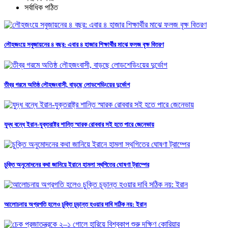
সর্বাধিক পঠিত
লৌহজংয়ে সবুজায়নের ৪ বছর: এবার ৪ হাজার শিক্ষার্থীর মাঝে ফলজ বৃক্ষ বিতরণ
তীব্র গরমে অতিষ্ঠ লৌহজংবাসী, বাড়ছে লোডশেডিংয়ের দুর্ভোগ
যুদ্ধ বন্ধে ইরান-যুক্তরাষ্ট্র শান্তি স্মারক রোববার সই হতে পারে জেনেভায়
চুক্তি অনুমোদনের কথা জানিয়ে ইরানে হামলা স্থগিতের ঘোষণা ট্রাম্পের
আলোচনায় অগ্রগতি হলেও চুক্তি চূড়ান্ত হওয়ার দাবি সঠিক নয়: ইরান