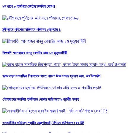
৮ম ধাপে ৮ ইউপিতে ভোটের তফসিল ঘোষণা
নন্দীগ্রামে পুলিশের অভিযানে গাঁজাসহ গ্রেপ্তার-৪
শিল্পপতি আলহাজ্ব নান্নু বেপারির আজ ৮ম মৃত্যুবার্ষিকী
বরাদ্দ বাড়ল সামাজিক নিরাপত্তা খাতে, কালো টাকা সাদার সুযোগ বন্ধ: অর্থ উপদেষ্টা
লৌহজংয়ের হলদিয়া ইউনিয়নে নৌকার মাঝি হতে ৯ প্রার্থীর লড়াই
এনআইডির দায়িত্বে স্বরাষ্ট্র মন্ত্রণালয়ই, নির্বাচন কমিশনকে ফের চিঠি