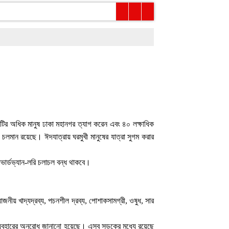
টির অধিক মানুষ ঢাকা মহানগর ত্যাগ করেন এবং ৪০ লক্ষাধিক
ড চলমান রয়েছে। ঈদযাত্রায় ঘরমুখী মানুষের যাত্রা সুগম করার
াভার্ডভ্যান-লরি চলাচল বন্ধ থাকবে।
োজনীয় খাদ্যদ্রব্য, পচনশীল দ্রব্য, পোশাকসামগ্রী, ওষুধ, সার
ড়ক ব্যবহারের অনুরোধ জানানো হয়েছে। এসব সড়কের মধ্যে রয়েছে