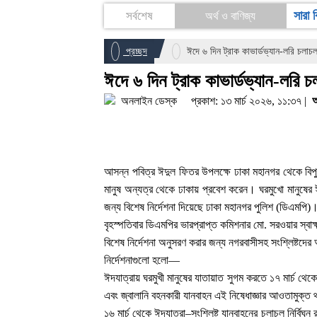
সারা 
সর্বশেষ
অর্থ ও বাণিজ্য
খেলাধুলা
প্রচ্ছদ
ঈদে ৬ দিন ট্রাক কাভার্ডভ্যান-লরি চলাচল
আইন ও আদালত
ঈদে ৬ দিন ট্রাক কাভার্ডভ্যান-লরি চ
গ্রাম গঞ্জ
অনলাইন ডেস্ক
প্রকাশ: ১৩ মার্চ ২০২৬, ১১:৩৭ |
আসন্ন পবিত্র ঈদুল ফিতর উপলক্ষে ঢাকা মহানগর থেকে বিপু
মানুষ অন্যত্র থেকে ঢাকায় প্রবেশ করেন। ঘরমুখো মানুষের ঈদ
জন্য বিশেষ নির্দেশনা দিয়েছে ঢাকা মহানগর পুলিশ (ডিএমপি)
বৃহস্পতিবার ডিএমপির ভারপ্রাপ্ত কমিশনার মো. সরওয়ার স্বা
বিশেষ নির্দেশনা অনুসরণ করার জন্য নগরবাসীসহ সংশ্লিষ্টদে
নির্দেশনাগুলো হলো—
ঈদযাত্রায় ঘরমুখী মানুষের যাতায়াত সুগম করতে ১৭ মার্চ থেকে
এবং জ্বালানি বহনকারী যানবাহন এই নিষেধাজ্ঞার আওতামুক্ত
১৬ মার্চ থেকে ঈদযাত্রা–সংশ্লিষ্ট যানবাহনের চলাচল নির্ব