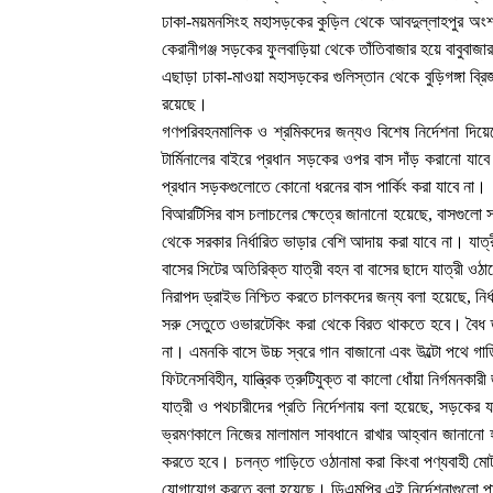
ঢাকা-ময়মনসিংহ মহাসড়কের কুড়িল থেকে আবদুল্লাহপুর অংশ,
কেরানীগঞ্জ সড়কের ফুলবাড়িয়া থেকে তাঁতিবাজার হয়ে বাবুবাজ
এছাড়া ঢাকা-মাওয়া মহাসড়কের গুলিস্তান থেকে বুড়িগঙ্গা ব্র
রয়েছে।
গণপরিবহনমালিক ও শ্রমিকদের জন্যও বিশেষ নির্দেশনা দিয়
টার্মিনালের বাইরে প্রধান সড়কের ওপর বাস দাঁড় করানো যাবে
প্রধান সড়কগুলোতে কোনো ধরনের বাস পার্কিং করা যাবে না।
বিআরটিসির বাস চলাচলের ক্ষেত্রে জানানো হয়েছে, বাসগুলো সংশ
থেকে সরকার নির্ধারিত ভাড়ার বেশি আদায় করা যাবে না। যাত্র
বাসের সিটের অতিরিক্ত যাত্রী বহন বা বাসের ছাদে যাত্রী ও
নিরাপদ ড্রাইভ নিশ্চিত করতে চালকদের জন্য বলা হয়েছে, নি
সরু সেতুতে ওভারটেকিং করা থেকে বিরত থাকতে হবে। বৈধ ড
না। এমনকি বাসে উচ্চ স্বরে গান বাজানো এবং উল্টো পথে গাড়
ফিটনেসবিহীন, যান্ত্রিক ত্রুটিযুক্ত বা কালো ধোঁয়া নির্গমন
যাত্রী ও পথচারীদের প্রতি নির্দেশনায় বলা হয়েছে, সড়কের যত
ভ্রমণকালে নিজের মালামাল সাবধানে রাখার আহ্বান জানানো হয়
করতে হবে। চলন্ত গাড়িতে ওঠানামা করা কিংবা পণ্যবাহী মোটরয
যোগাযোগ করতে বলা হয়েছে। ডিএমপির এই নির্দেশনাগুলো পালন