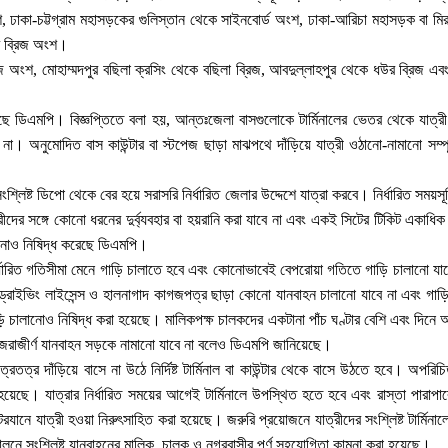
 ঢাকা-চট্টগ্রাম মহাসড়কের গুলিস্তান থেকে সাইনবোর্ড অংশ, ঢাকা-আরিচা মহাসড়ক বা 
ার ব্রিজ অংশ।
িজ অংশ, মোহাম্মদপুর বছিলা ক্রসিং থেকে বছিলা ব্রিজ, আবদুল্লাহপুর থেকে ধউর ব্রিজ এ
েছে ডিএমপি। বিজ্ঞপ্তিতে বলা হয়, আন্তঃজেলা বাসগুলোকে টার্মিনালের ভেতর থেকে যাত্
 না। অনুমোদিত বাস কাউন্টার বা স্টপেজ ছাড়া মাঝপথে দাঁড়িয়ে যাত্রী ওঠানো-নামানো সম্প
্লিষ্ট ডিপো থেকে বের হয়ে সরাসরি নির্ধারিত জেলার উদ্দেশে যাত্রা করবে। নির্ধারিত সময়সূ
ীদের সঙ্গে কোনো ধরনের দুর্ব্যবহার বা হয়রানি করা যাবে না এবং একই সিটের টিকিট একাধি
ঠানোও নিষিদ্ধ করেছে ডিএমপি।
র্ধারিত গতিসীমা মেনে গাড়ি চালাতে হবে এবং কোনোভাবেই বেপরোয়া গতিতে গাড়ি চালানো যাবে
্রাইভিং লাইসেন্স ও হালনাগাদ কাগজপত্র ছাড়া কোনো যানবাহন চালানো যাবে না এবং গা
ি চালানোও নিষিদ্ধ করা হয়েছে। মালিকপক্ষ চালকদের একটানা পাঁচ ঘণ্টার বেশি এবং দিনে 
কারী জরাজীর্ণ যানবাহন সড়কে নামানো যাবে না বলেও ডিএমপি জানিয়েছে।
্রতত্র দাঁড়িয়ে বাসে না উঠে নির্দিষ্ট টার্মিনাল বা কাউন্টার থেকে বাসে উঠতে হবে। অপ
েছে। যাত্রার নির্ধারিত সময়ের আগেই টার্মিনালে উপস্থিত হতে হবে এবং রাস্তা পারাপারে
ানে যাত্রী হওয়া নিরুৎসাহিত করা হয়েছে। জরুরি প্রয়োজনে যাত্রীদের সংশ্লিষ্ট টার্মিনা
ে সংশ্লিষ্ট যানবাহনের মালিক, চালক ও নগরবাসীর পূর্ণ সহযোগিতা কামনা করা হয়েছে।