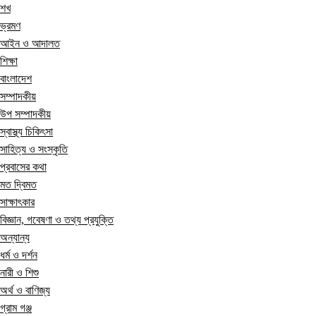
শখ
ভ্রমণ
আইন ও আদালত
শিক্ষা
বাংলাদেশ
সম্পাদকীয়
উপ সম্পাদকীয়
স্বাস্থ্য চিকিৎসা
সাহিত্য ও সংস্কৃতি
প্রবাসের কথা
মত দ্বিমত
সাক্ষাৎকার
বিজ্ঞান, গবেষণা ও তথ্য প্রযুক্তি
অন্যান্য
ধর্ম ও দর্শন
নারী ও শিশু
অর্থ ও বাণিজ্য
গ্রাম গঞ্জ