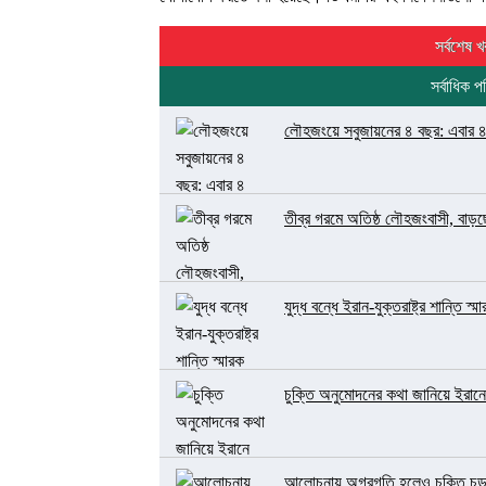
সর্বশেষ খ
সর্বাধিক প
লৌহজংয়ে সবুজায়নের ৪ বছর: এবার ৪ হা
তীব্র গরমে অতিষ্ঠ লৌহজংবাসী, বাড়
যুদ্ধ বন্ধে ইরান-যুক্তরাষ্ট্র শান্তি
চুক্তি অনুমোদনের কথা জানিয়ে ইরানে 
আলোচনায় অগ্রগতি হলেও চুক্তি চূড়া