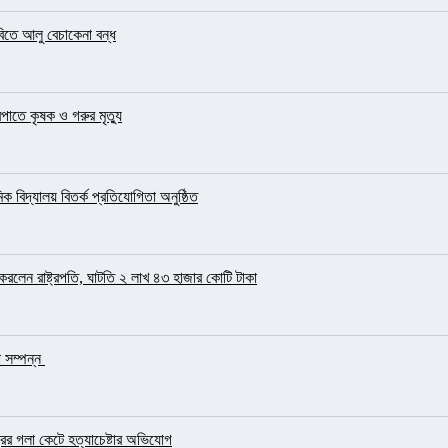
িতে আলু বেচাকেনা বন্ধ
াতে কৃষক ও গরুর মৃত্যু
 বিদ্যালয় বিতর্ক প্রতিযোগিতা অনুষ্ঠিত
র করলেন রাষ্ট্রপতি, ঘাটতি ২ লাখ ৪৩ হাজার কোটি টাকা
া সম্পন্ন
রের গলা কেটে হত্যাচেষ্টার অভিযোগ