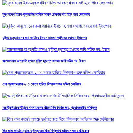
যুদ্ধ বন্ধে ইরান-যুক্তরাষ্ট্র শান্তি স্মারক রোববার সই হতে পারে জেনেভায়
চুক্তি অনুমোদনের কথা জানিয়ে ইরানে হামলা স্থগিতের ঘোষণা ট্রাম্পের
আলোচনায় অগ্রগতি হলেও চুক্তি চূড়ান্ত হওয়ার দাবি সঠিক নয়: ইরান
চেক প্রজাতন্ত্রকে ২–১ গোলে হারিয়ে বিশ্বকাপ শুরু দক্ষিণ কোরিয়ার
অস্ট্রেলিয়াকে উড়িয়ে বাংলাদেশের ঐতিহাসিক সিরিজ জয়, প্রধানমন্ত্রীর অভিনন্দন
তিন লাল কার্ডের ম্যাচে দুর্দান্ত জয় দিয়ে বিশ্বকাপ অভিযান শুরু মেক্সিকোর