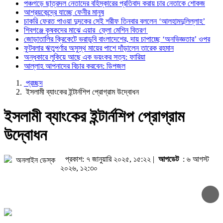
পঞ্চগড়ে ছাত্রদল নেতাদের বহিস্কারের প্রতিবাদ করায় চার নেতাকে শোকজ
চাকরি ফেরত পাওয়া দুদকের সেই শরীফ তিনব
আশ্রয়কেন্দ্রে যাচ্ছে ফেনীর মানুষ
শিবগঞ্জে কৃষকদের মাঝে এয়ার ফ্লো মেশিন
চাকরি ফেরত পাওয়া দুদকের সেই শরীফ তিনবার বললেন ‘আলহামদুলিল্লাহ’
জোড়াতালির ক্রিকেটে ভরাডুবি বাংলাদেশের, দ
শিবগঞ্জে কৃষকদের মাঝে এয়ার ফ্লো মেশিন বিতরণ
জোড়াতালির ক্রিকেটে ভরাডুবি বাংলাদেশের, দায় চাপাচ্ছে ‘অনভিজ্ঞতার’ ওপর
ফুটবলার ঋতুপর্ণার অসুস্থ মায়ের পাশে দাঁড়
ফুটবলার ঋতুপর্ণার অসুস্থ মায়ের পাশে দাঁড়ালেন তারেক রহমান
অন্ধকারে লুকিয়ে আছে এক ভয়ংকর সত্য: ফ
অন্ধকারে লুকিয়ে আছে এক ভয়ংকর সত্য: ফারিয়া
আল্লাহ আপনাদের বিচার করবেন: ডিপজল
আল্লাহ আপনাদের বিচার করবেন: ডিপজল
প্রচ্ছদ
ইসলামী ব্যাংকের ইন্টার্নশিপ প্রোগ্রাম উদ্বোধন
ইসলামী ব্যাংকের ইন্টার্নশিপ প্রোগ্রাম
উদ্বোধন
প্রকাশ: ৭ জানুয়ারি ২০২৫, ১৫:২২ |
আপডেট
: ৬ আগস্ট
অনলাইন ডেস্ক
২০২৬, ১২:৩০