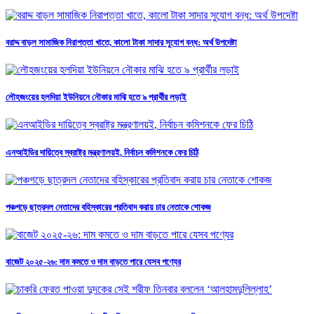
বরাদ্দ বাড়ল সামাজিক নিরাপত্তা খাতে, কালো টাকা সাদার সুযোগ বন্ধ: অর্থ উপদেষ্টা
লৌহজংয়ের হলদিয়া ইউনিয়নে নৌকার মাঝি হতে ৯ প্রার্থীর লড়াই
এনআইডির দায়িত্বে স্বরাষ্ট্র মন্ত্রণালয়ই, নির্বাচন কমিশনকে ফের চিঠি
পঞ্চগড়ে ছাত্রদল নেতাদের বহিস্কারের প্রতিবাদ করায় চার নেতাকে শোকজ
বাজেট ২০২৫-২৬: দাম কমতে ও দাম বাড়তে পারে যেসব পণ্যের