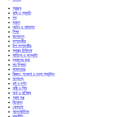
প্রচ্ছদ
কৃষি ও প্রকৃতি
শখ
ভ্রমণ
আইন ও আদালত
শিক্ষা
বাংলাদেশ
সম্পাদকীয়
উপ সম্পাদকীয়
স্বাস্থ্য চিকিৎসা
সাহিত্য ও সংস্কৃতি
প্রবাসের কথা
মত দ্বিমত
সাক্ষাৎকার
বিজ্ঞান, গবেষণা ও তথ্য প্রযুক্তি
অন্যান্য
ধর্ম ও দর্শন
নারী ও শিশু
অর্থ ও বাণিজ্য
গ্রাম গঞ্জ
বিনোদন
খেলাধুলা
আন্তর্জাতিক
রাজনীতি