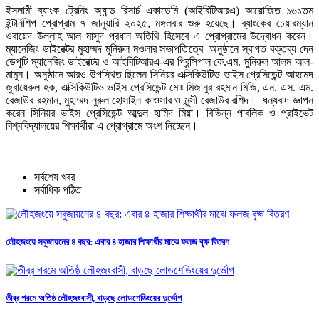
ইসলামী ব্যাংক ট্রেনিং অ্যান্ড রিসার্চ একাডেমি (আইবিটিআরএ) আয়োজিত ১৬১তম
ইন্টার্নশিপ প্রোগ্রাম ৭ জানুয়ারি ২০২৫, মঙ্গলবার শুরু হয়েছে। ব্যাংকের চেয়ারম্যান
ওবায়েদ উল্লাহ আল মাসুদ প্রধান অতিথি হিসেবে এ প্রোগ্রামের উদ্বোধন করেন।
ম্যানেজিং ডাইরেক্টর মুহাম্মদ মুনিরুল মওলার সভাপতিত্বে অনুষ্ঠানে স্বাগত বক্তব্য দেন
ডেপুটি ম্যানেজিং ডাইরেক্টর ও আইবিটিআরএ-এর প্রিন্সিপাল কে.এম. মুনিরুল আলম আল-
মামুন। অনুষ্ঠানে আরও উপস্থিত ছিলেন সিনিয়র এক্সিকিউটিভ ভাইস প্রেসিডেন্ট আহমেদ
জুবায়েরুল হক, এক্সিকিউটিভ ভাইস প্রেসিডেন্ট মোঃ মিজানুর রহমান মিজি, এন. এস. এম.
রেজাউর রহমান, মুহাম্মদ নুরুল হোসাইন কাওসার ও মুন্সী রেজাউর রশিদ। ধন্যবাদ জ্ঞাপন
করেন সিনিয়র ভাইস প্রেসিডেন্ট আব্দুল হামিদ মিয়া। বিভিন্ন পাবলিক ও প্রাইভেট
বিশ্ববিদ্যালয়ের শিক্ষার্থীরা এ প্রোগ্রামে অংশ নিচ্ছেন।
সর্বশেষ খবর
সর্বাধিক পঠিত
লৌহজংয়ে সবুজায়নের ৪ বছর: এবার ৪ হাজার শিক্ষার্থীর মাঝে ফলজ বৃক্ষ বিতরণ
তীব্র গরমে অতিষ্ঠ লৌহজংবাসী, বাড়ছে লোডশেডিংয়ের দুর্ভোগ