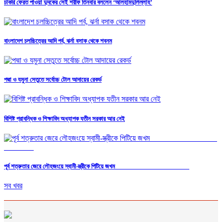
চাকরি ফেরত পাওয়া দুদকের সেই শরীফ তিনবার বললেন ‘আলহামদুলিল্লাহ’
বাংলাদেশ চলচ্চিত্রের আদি পর্ব, ঝর্না বসাক থেকে শবনম
পদ্মা ও যমুনা সেতুতে সর্বোচ্চ টোল আদায়ের রেকর্ড
বিশিষ্ট প্রাবন্ধিক ও শিক্ষাবিদ অধ্যাপক যতীন সরকার আর নেই
পূর্ব শত্রুতার জেরে লৌহজংয়ে স্বামী-স্ত্রীকে পিটিয়ে জখম
সব খবর