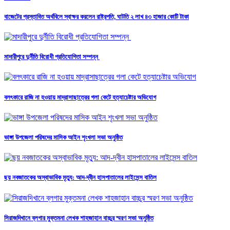
বাজেটের প্রস্তাবিত অর্থবিলে স্বাক্ষর করলেন রাষ্ট্রপতি, ঘাটতি ২ লাখ ৪৩ হাজার কোটি টাকা
মাদারীপুরে দুর্নীতি বিরোধী প্রতিযোগিতা সম্পন্ন
বলৎকারে রাজি না হওয়ায় মাদ্রাসাছাত্রের গলা কেটে হত্যাচেষ্টার অভিযোগ
ভাঙ্গা উপজেলা পরিষদের মাসিক আইন শৃংখলা সভা অনুষ্ঠিত
ছয় নবজাতকের অস্বাভাবিক মৃত্যু: আদ-দ্বীন হাসপাতালের লাইসেন্স বাতিল
সিরাজদিখানে ব্লগার মুক্তমনা লেখক শাহজাহান বাচ্চুর স্মরণ সভা অনুষ্ঠিত