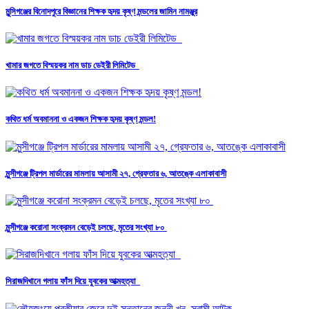
মুন্সিগঞ্জের বিনোদপুরে বিজ্ঞানের শিক্ষক হৃদয় কৃষ্ণ মন্ডলের জামিন নামঞ্জুর
খামার জগতে বিস্ময়কর নাম ডাচ ডেইরী লিমিটেড
কথিত ধর্ম অবমাননা ও একজন শিক্ষক হৃদয় কৃষ্ণ মন্ডল!
মুন্সীগঞ্জে ট্রিপল মার্ডারের মামলায় আসামী ২৭, গ্রেফতার ৬, আতঙ্কে এলাকাবাসী
মুন্সীগঞ্জে করোনা সংক্রমন বেড়েই চলছে, মৃতের সংখ্যা ৮০
সিরাজদিখানে গলায় ফাঁস দিয়ে যুবকের আত্মহত্যা