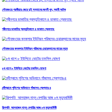
লৌহজংয়ে পরকীয়ার জেরে দুই সন্তানের জননী খুন, স্বামী আটক
শ্রীনগরে ডাকাতির প্রস্তুতিকালে ৪ ডাকাত গ্রেফতার
লৌহজংয়ের কনকসার ইউনিয়ন পরিষদের চেয়ারম্যানের মায়ের মৃত্যু
৮ম ধাপে ৮ ইউপিতে ভোটের তফসিল ঘোষণা
নন্দীগ্রামে পুলিশের অভিযানে গাঁজাসহ গ্রেপ্তার-৪
শিল্পপতি আলহাজ্ব নান্নু বেপারির আজ ৮ম মৃত্যুবার্ষিকী