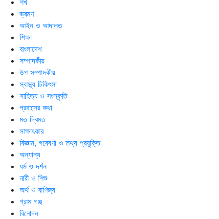
শখ
ভ্রমণ
আইন ও আদালত
শিক্ষা
বাংলাদেশ
সম্পাদকীয়
উপ সম্পাদকীয়
স্বাস্থ্য চিকিৎসা
সাহিত্য ও সংস্কৃতি
প্রবাসের কথা
মত দ্বিমত
সাক্ষাৎকার
বিজ্ঞান, গবেষণা ও তথ্য প্রযুক্তি
অন্যান্য
ধর্ম ও দর্শন
নারী ও শিশু
অর্থ ও বাণিজ্য
গ্রাম গঞ্জ
বিনোদন