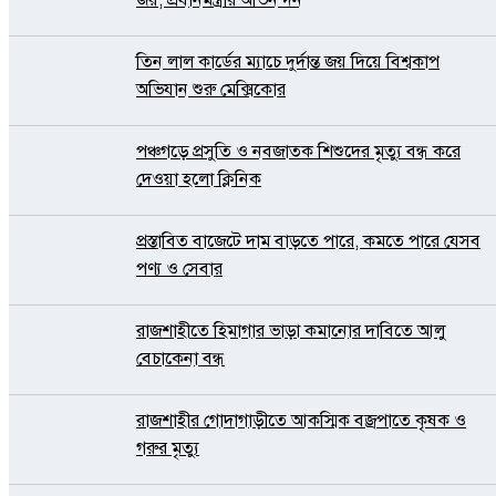
তিন লাল কার্ডের ম্যাচে দুর্দান্ত জয় দিয়ে বিশ্বকাপ
অভিযান শুরু মেক্সিকোর
পঞ্চগড়ে প্রসুতি ও নবজাতক শিশুদের মৃত্যু বন্ধ করে
দেওয়া হলো ক্লিনিক
প্রস্তাবিত বাজেটে দাম বাড়তে পারে, কমতে পারে যেসব
পণ্য ও সেবার
রাজশাহীতে হিমাগার ভাড়া কমানোর দাবিতে আলু
বেচাকেনা বন্ধ
রাজশাহীর গোদাগাড়ীতে আকস্মিক বজ্রপাতে কৃষক ও
গরুর মৃত্যু