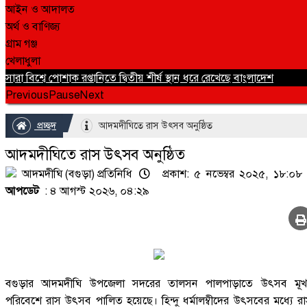
আইন ও আদালত
অর্থ ও বাণিজ্য
গ্রাম গঞ্জ
খেলাধুলা
সারা বিশ্বে পোশাক রপ্তানিতে দ্বিতীয় শীর্ষ স্থান ধরে রেখেছে বাংলাদেশ
Previous
Pause
Next
প্রচ্ছদ
আদমদীঘিতে রাস উৎসব অনুষ্ঠিত
আদমদীঘিতে রাস উৎসব অনুষ্ঠিত
আদমদীঘি (বগুড়া) প্রতিনিধি
প্রকাশ: ৫ নভেম্বর ২০২৫, ১৮:০৮
আপডেট
: ৪ আগস্ট ২০২৬, ০৪:২৯
বগুড়ার আদমদীঘি উপজেলা সদরের তালসন পালপাড়াতে উৎসব মূখ
পরিবেশে রাস উৎসব পালিত হয়েছে। হিন্দু ধর্মালম্বীদের উৎসবের মধ্যে র