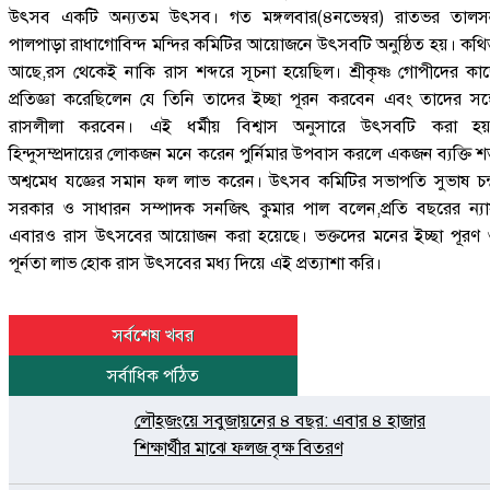
উৎসব একটি অন্যতম উৎসব। গত মঙ্গলবার(৪নভেম্বর) রাতভর তালস
পালপাড়া রাধাগোবিন্দ মন্দির কমিটির আয়োজনে উৎসবটি অনুষ্ঠিত হয়। কথ
আছে,রস থেকেই নাকি রাস শব্দরে সূচনা হয়েছিল। শ্রীকৃষ্ণ গোপীদের কা
প্রতিজ্ঞা করেছিলেন যে তিনি তাদের ইচ্ছা পূরন করবেন এবং তাদের সঙ্
রাসলীলা করবেন। এই ধর্মীয় বিশ্বাস অনুসারে উৎসবটি করা হয়
হিন্দুসম্প্রদায়ের লোকজন মনে করেন পুর্নিমার উপবাস করলে একজন ব্যক্তি 
অশ্বমেধ যজ্ঞের সমান ফল লাভ করেন। উৎসব কমিটির সভাপতি সুভাষ চন্দ
সরকার ও সাধারন সম্পাদক সনজিৎ কুমার পাল বলেন,প্রতি বছরের ন্য
এবারও রাস উৎসবের আয়োজন করা হয়েছে। ভক্তদের মনের ইচ্ছা পূরণ
পূর্নতা লাভ হোক রাস উৎসবের মধ্য দিয়ে এই প্রত্যাশা করি।
সর্বশেষ খবর
সর্বাধিক পঠিত
লৌহজংয়ে সবুজায়নের ৪ বছর: এবার ৪ হাজার
শিক্ষার্থীর মাঝে ফলজ বৃক্ষ বিতরণ