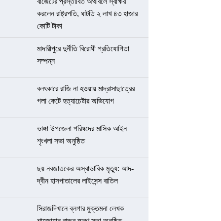
বাজেটের প্রস্তাবিত অর্থবিলে স্বাক্ষর
করলেন রাষ্ট্রপতি, ঘাটতি ২ লাখ ৪৩ হাজার
কোটি টাকা
মাদারীপুরে দুর্নীতি বিরোধী প্রতিযোগিতা
সম্পন্ন
বলৎকারে রাজি না হওয়ায় মাদ্রাসাছাত্রের
গলা কেটে হত্যাচেষ্টার অভিযোগ
ভাঙ্গা উপজেলা পরিষদের মাসিক আইন
শৃংখলা সভা অনুষ্ঠিত
ছয় নবজাতকের অস্বাভাবিক মৃত্যু: আদ-
দ্বীন হাসপাতালের লাইসেন্স বাতিল
সিরাজদিখানে ব্লগার মুক্তমনা লেখক
শাহজাহান বাচ্চুর স্মরণ সভা অনুষ্ঠিত