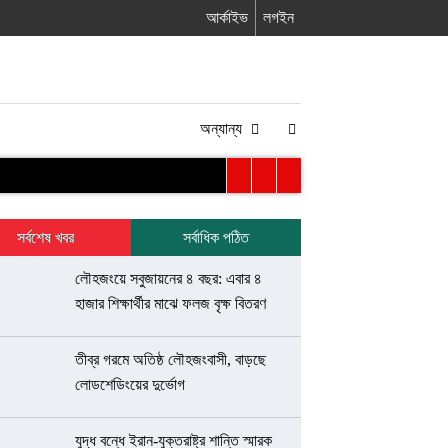
আর্কাইভ
লগইন
অন্যান্য
সর্বশেষ খবর
সর্বাধিক পঠিত
লৌহজংয়ে সবুজায়নের ৪ বছর: এবার ৪
হাজার শিক্ষার্থীর মাঝে ফলজ বৃক্ষ বিতরণ
তীব্র গরমে অতিষ্ঠ লৌহজংবাসী, বাড়ছে
লোডশেডিংয়ের দুর্ভোগ
যুদ্ধ বন্ধে ইরান-যুক্তরাষ্ট্র শান্তি স্মারক