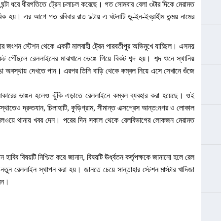
ঘন্টা ধরে ধীরগতিতে ট্রেন চলাচল করেছে। গত সোমবার বেলা ৩টার দিকে মেরামত
বিক হয়। এর আগে গত রবিবার রাত ৯টায় এ ঘটনাটি ডু-ইন-ইব্রাহীম তন্ময় নামের
হার জংশন স্টেশন থেকে একটি মালবাহী ট্রেন পারবর্তীপুর অভিমুখে যাচ্ছিল। এসময়
িকট পৌঁছলে রেললাইনের মাঝখানে ভেঙে গিয়ে বিকট শব্দ হয়। শব্দ শুনে স্থানিয়
ি ভাঙা অবস্থায় দেখতে পান। এরপর তিনি বাড়ি থেকে কম্বল নিয়ে এসে সেখানে গুঁজে
 আকারের ভাঙন হলেও ঝুঁকি এড়াতে রেললাইনে কম্বল ব্যবহার করা হয়েছে। ওই
্থাতেও দ্রুতযান, চিলাহাটি, কুড়িগ্রাম, সীমান্ত এক্সপ্রেস আন্ত:নগর ও লোকাল
েলওয়ে থানায় খবর দেন। পরের দিন সকাল থেকে রেলবিভাগের লোকজন মেরামত
 হাবিব বিষয়টি নিশ্চিত করে জানান, বিষয়টি ঊর্ধ্বতন কর্তৃপক্ষকে জানানো হলে রেল
 নতুন রেললাইন স্থাপন করা হয়। জানতে চেয়ে সান্তাহার স্টেশন মাস্টার খাদিজা
রেন।