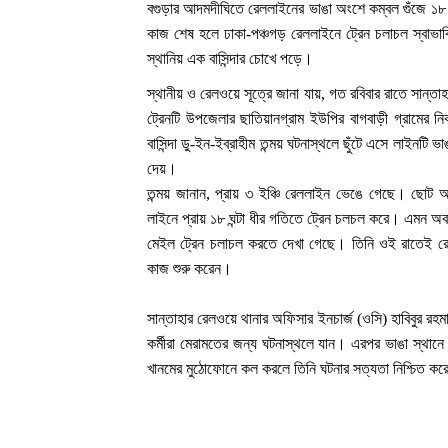
বগুড়ার আদমদীঘিতে রেললাইনের ভাঙা অংশে কম্বল গুঁজে ১৮ 
কাজ শেষ হলে ঢাকা-পঞ্চগড় রেললাইনে ট্রেন চলাচল স্বাভা
স্থানিয় এক বাসিন্দার চোখে পড়ে।
স্থানীয় ও রেলওয়ে সূত্রে জানা যায়, গত রবিবার রাতে সান্তা
ট্রেনটি উপজেলার ছাতিয়ানগ্রাম ইউপির বাগবাড়ী গ্রামের ন
বাসিন্দা ডু-ইন-ইব্রাহীম তন্ময় ঘটনাস্থলে ছুঁটে এসে লাইনট
দেয়।
তন্ময় জানান, প্রায় ৩ ইঞ্চি রেললাইন ভেঙে গেছে। ছোট
লাইনে প্রায় ১৮ ঘন্টা ধীর গতিতে ট্রেন চলচল করে। এমন অবস
মেইল ট্রেন চলাচল করতে দেখা গেছে। তিনি ওই রাতেই র
কাজ শুরু করেন।
সান্তাহার রেলওয়ে থানার অফিসার ইনচার্জ (ওসি) হাবিবুর রহমান
কর্মীরা মেরামতের জন্য ঘটনাস্থলে যান। এরপর ভাঙা স্থানে
খানমের মুঠোফোনে কল করলে তিনি ঘটনার সত্যতা নিশ্চিত ক