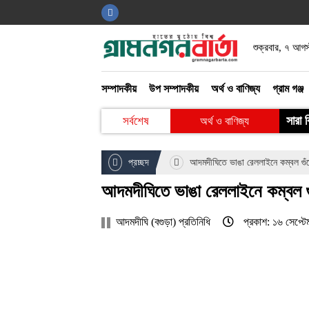
শুক্রবার, ৭ আগ
সম্পাদকীয়
উপ সম্পাদকীয়
অর্থ ও বাণিজ্য
গ্রাম গঞ্জ
সারা 
সর্বশেষ
অর্থ ও বাণিজ্য
বিনোদন
প্রচ্ছদ
আদমদীঘিতে ভাঙা রেললাইনে কম্বল গুঁজে
খেলাধুলা
আদমদীঘিতে ভাঙা রেললাইনে কম্বল গুঁ
গ্রাম গঞ্জ
আইন ও আদালত
আদমদীঘি (বগুড়া) প্রতিনিধি
প্রকাশ: ১৬ সেপ্ট