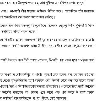
মালোচনা করে উল্লেখ করেন যে, তারা খুনীদের মানবাধিকার রক্ষায় ব্যস্ত।
্ষা দেয়। আওয়ামী লীগ মানুষের অধিকার নিশ্চিত করে। অন্যদিকে তাঁর সরকারের
দের মানবাধিকার রক্ষা করতে ব্যস্ত হয়ে উঠেছে।’
ে রাজধানীর বঙ্গবন্ধু আন্তর্জাতিক সম্মেলন কেন্দ্রে শহীদ বুদ্ধিজীবী দিবস
য় সভাপতির ভাষণে একথা বলেন।
্ঠাতা জিয়াউর রহমান সারাদেশে বিভিন্ন কারাগারে ও ঢাকা সেনানিবাসের ফায়ারিং
্যা করার পাশাপাশি অসংখ্য আওয়ামী লীগ নেতা-কর্মীকে হত্যার মাধ্যমে বাংলাদেশে
পায়নি উল্লেখ করে তিনি প্রশ্ন তোলেন, বিএনপি এখন কোন মুখে গুম-খুনের কথা
এই দিনে বিএনপির কোন কর্মসূচি না থাকার প্রসংগ টেনে বলেন, যারা সেইদিন এই ঢাকা
সহ দেশের বুদ্ধিজীবীদের হত্যা করেছিল সেই নিজামী থেকে শুরু করে যাদের আমরা
খালেদা জিয়া ও জিয়াউর রহমান ক্ষমতায় বসিয়েছিল। এদেরকেইতো মন্ত্রী-উপদেষ্টা
্ত্রী-উপদেষ্টা বানানোর পর এরশাদ এসে আরো এক ধাপ উপরে উপদেষ্টা অথবা
দিল জাতির পিতার ফাঁসির দন্ডপ্রাপ্ত খুনীকে, সেই ফারুককে।