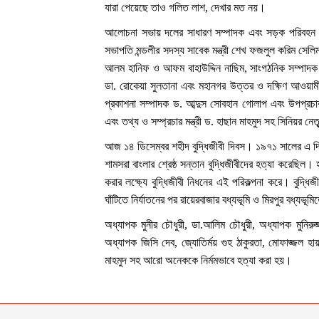
যারা পেয়েছে তাও গলিত লাশ, দেখার মত নয়।
আলোচনা সভায় দলের সাধারণ সম্পাদক এবং সড়ক পরিবহন ও স
সভাপতি মন্ডলীর সদস্য সাবেক মন্ত্রী শেখ ফজলুল করিম সেলিম, ক
আলম হানিফ ও আফম বাহাউদ্দিন নাছিম, সাংগঠনিক সম্পাদক
ডা. রোকেয়া সুলতানা এবং মহানগর উত্তর ও দক্ষিণ আওয়ামী
প্রকাশনা সম্পাদক ড. আব্দুস সোবহান গোলাপ এবং উপপ্রচা
এবং তথ্য ও সম্প্রচার মন্ত্রী ড. হাছান মাহমুদ সহ সিনিয়র নেত
আজ ১৪ ডিসেম্বর শহীদ বুদ্ধিজীবী দিবস। ১৯৭১ সালের এ দ
শামসরা বাংলার শ্রেষ্ঠ সন্তান বুদ্ধিজীবীদের হত্যা করেছিল
করার লক্ষ্যে বুদ্ধিজীবী নিধনের এই পরিকল্পনা করে। বুদ্ধি
ঘাঁটিতে নির্যাতনের পর রায়েরবাজার বধ্যভূমি ও মিরপুর বধ্যভূম
অধ্যাপক মুনীর চৌধুরী, ডা.আলিম চৌধুরী, অধ্যাপক মুনিরুজ্
অধ্যাপক জিসি দেব, জ্যোতির্ময় গুহ ঠাকুরতা, মোফাজ্জল হা
মাহমুদ সহ আরো অনেককে নির্মমভাবে হত্যা করা হয়।