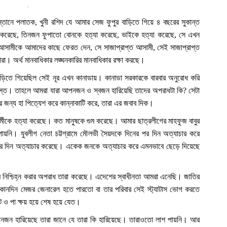
্তানে পলাতক, খুনী রশিদ যে আমার সেজ ফুপুর বাড়িতে গিয়ে ৪ বছরের সুকান্ত
া করেছে, তিনজন ফুপাতো বোনকে হত্যা করেছে, ভাইকে হত্যা করেছে, সে এখন
সামীকে আমাদের কাছে ফেরত দেন, সে সাজাপ্রাপ্ত আসামী, সেই সাজাপ্রাপ্ত
রা। অর্থ মানবাধিকার লঙ্ঘনকারির মানবাধিকার রক্ষা করছে।
াড়িতে গিয়েছিল সেই নূর এখন কানাডায়। কানাডা সরকারকে বারবার অনুরোধ করি
ব্যস্ত। তাহলে আমরা যারা আপনজন ও স্বজন হারিয়েছি তাদের অপরাধটা কি? সেটা
র জন্য হা পিত্যেশ করে কান্নাকাটি করে, তারা এর জবাব দিক।
র্মীকে হত্যা করেছে। কত মানুষকে গুম করেছে। আমার ছাত্রলীগের মাহফুজ বাবুর
ায়নি। যুবলীগ নেতা চট্টগ্রামে মৌলভী সৈয়দকে দিনের পর দিন অত্যাচার করে
 পর দিন অত্যাচার করেছে। একেক জনকে অত্যাচার করে এমনভাবে ছেড়ে দিয়েছে
ম নিশ্চিহ্ন করার অপরাধ তারা করেছে। এদেশের স্বাধীনতা আমরা এনেছি। জাতির
কোনদিন মেজর জেনারেল হতে পারতো বা তার পরিবার সেই স্ট্যাটাস ভোগ করতে
ট ও পা ক্ষয় হয়ে শেষ হয়ে যেত।
 আপনজন হারিয়েছে তারা জানে যে তারা কি হারিয়েছে। তারাওতো লাশ পায়নি। আর