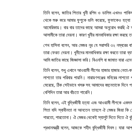
তিনি বলেন, জাতির পিতার খুনী রশিদ ও ডালিম এখনও পাকিস
থেকে শুরু করে আমার ফুপুকে গুলি করেছে, ফুফাকেও হত্য
আমেরিকায়। বার বার তাদের কাছে আমরা অনুরোধ করছি ঐ আ
আসামীকে তারা দেয়না। কারণ খুনীর মানবাধিকার রক্ষা করছে তা
শেখ হাসিনা বলেন, আর মেজর নূর যে সরাসরি ৩২ নম্বরের ব
তারা ফেরত দেয়না। খুনীদের মানবাধিকার রক্ষা করতে তারা 
আমি জাতির কাছে জিজ্ঞাসা করি। বিএনপি বা জামাত যারা এদে
তিনি বলেন, শুধু এখানে আওয়ামী লীগের হাজার হাজার নেতা-ক
লাশতো তার পরিবার পায়নি। নারায়ণগঞ্জের মনিরের লাশতো প
মেরেছে, ঠিক সেইভাবে খসরু সহ আমাদের বহুনেতাকে দিনে
বেশিদিন তারা আর বাঁচতে পারেনি।
তিনি বলেন, এই বুদ্ধিজীবী হত্যা এবং আওয়ামী লীগকে একদ
পিতা যদি স্বাধীনতা না আনতেন তাহলে ঐ মেজর জিয়া কি 
পারতো, পারতোনা। ঐ মেজর থেকেই স্যালুট দিতে দিতে ঐ বু
প্রধানমন্ত্রী বলেন, আজকে শহীদ বুদ্ধিজীবী দিবস। যারা