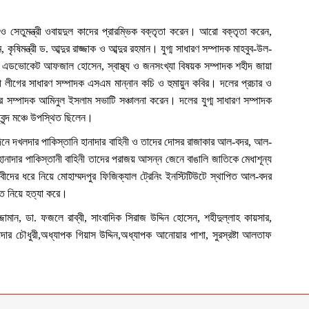
েতুমন্ত্রী ওবায়দুল কাদের প্রারম্ভিক বক্তৃতা করেন। আরো বক্তৃতা করেন,
ৃষিমন্ত্রী ড. আব্দুর রাজ্জাক ও আব্দুর রহমান। যুগ্ম সাধারণ সম্পাদক মাহবুব-উল-
 এডভোকেট আফজাল হোসেন, স্বাস্থ্য ও জনসংখ্যা বিষয়ক সম্পাদক শহীদ জায়া
 লীগের সাধারণ সম্পাদক এসএম মান্নান কচি ও হুমায়ুন কবির। দলের প্রচার ও
র সম্পাদক আমিনুল ইসলাম সভাটি সঞ্চালনা করেন। দলের যুগ্ম সাধারণ সম্পাদক
ৃবৃন্দ মঞ্চে উপস্থিত ছিলেন।
িনে দখলদার পাকিস্তানি হানাদার বাহিনী ও তাদের দোসর রাজাকার আল-বদর, আল-
। হানাদার পাকিস্তানী বাহিনী তাদের পরাজয় আসন্ন জেনে বাঙালি জাতিকে মেধাশূন্য
জীবীদের ধরে নিয়ে মোহাম্মদপুর ফিজিক্যাল ট্রেনিং ইনস্টিটিউটে স্থাপিত আল-বদর
িতে নিয়ে হত্যা করে।
জামান, ডা. ফজলে রাব্বী, সাংবাদিক সিরাজ উদ্দিন হোসেন, শহীদুল্লাহ কায়সার,
য়দার চৌধুরী,অধ্যাপক গিয়াস উদ্দিন,অধ্যাপক আনোয়ার পাশা, সুরস্রষ্টা আলতাফ