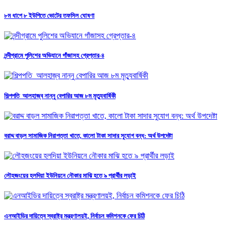
৮ম ধাপে ৮ ইউপিতে ভোটের তফসিল ঘোষণা
নন্দীগ্রামে পুলিশের অভিযানে গাঁজাসহ গ্রেপ্তার-৪
শিল্পপতি আলহাজ্ব নান্নু বেপারির আজ ৮ম মৃত্যুবার্ষিকী
বরাদ্দ বাড়ল সামাজিক নিরাপত্তা খাতে, কালো টাকা সাদার সুযোগ বন্ধ: অর্থ উপদেষ্টা
লৌহজংয়ের হলদিয়া ইউনিয়নে নৌকার মাঝি হতে ৯ প্রার্থীর লড়াই
এনআইডির দায়িত্বে স্বরাষ্ট্র মন্ত্রণালয়ই, নির্বাচন কমিশনকে ফের চিঠি