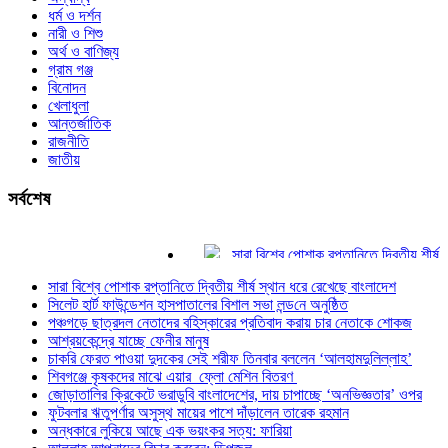
ধর্ম ও দর্শন
নারী ও শিশু
অর্থ ও বাণিজ্য
গ্রাম গঞ্জ
বিনোদন
খেলাধুলা
আন্তর্জাতিক
রাজনীতি
জাতীয়
সর্বশেষ
সারা বিশ্বে পোশাক রপ্তানিতে দ্বিতীয় শীর্ষ স্থা
সিলেট হার্ট ফাউন্ডেশন হাসপাতালের বিশাল সভা লন্ড
সারা বিশ্বে পোশাক রপ্তানিতে দ্বিতীয় শীর্ষ স্থান ধরে রেখেছে বাংলাদেশ
পঞ্চগড়ে ছাত্রদল নেতাদের বহিস্কারের প্রতিবা
সিলেট হার্ট ফাউন্ডেশন হাসপাতালের বিশাল সভা লন্ড‌নে অনুষ্ঠিত
আশ্রয়কেন্দ্রে যাচ্ছে ফেনীর মানুষ
পঞ্চগড়ে ছাত্রদল নেতাদের বহিস্কারের প্রতিবাদ করায় চার নেতাকে শোকজ
চাকরি ফেরত পাওয়া দুদকের সেই শরীফ তিনবার ব
আশ্রয়কেন্দ্রে যাচ্ছে ফেনীর মানুষ
শিবগঞ্জে কৃষকদের মাঝে এয়ার ফ্লো মেশিন বিত
চাকরি ফেরত পাওয়া দুদকের সেই শরীফ তিনবার বললেন ‘আলহামদুলিল্লাহ’
জোড়াতালির ক্রিকেটে ভরাডুবি বাংলাদেশের, দায় চ
শিবগঞ্জে কৃষকদের মাঝে এয়ার ফ্লো মেশিন বিতরণ
জোড়াতালির ক্রিকেটে ভরাডুবি বাংলাদেশের, দায় চাপাচ্ছে ‘অনভিজ্ঞতার’ ওপর
ফুটবলার ঋতুপর্ণার অসুস্থ মায়ের পাশে দাঁড়ালেন 
ফুটবলার ঋতুপর্ণার অসুস্থ মায়ের পাশে দাঁড়ালেন তারেক রহমান
অন্ধকারে লুকিয়ে আছে এক ভয়ংকর সত্য: ফারিয়
অন্ধকারে লুকিয়ে আছে এক ভয়ংকর সত্য: ফারিয়া
আল্লাহ আপনাদের বিচার করবেন: ডিপজল