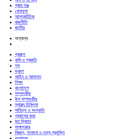
গ্রাম গঞ্জ
খেলাধুলা
আন্তর্জাতিক
রাজনীতি
জাতীয়
অন্যান্য
প্রচ্ছদ
কৃষি ও প্রকৃতি
শখ
ভ্রমণ
আইন ও আদালত
শিক্ষা
বাংলাদেশ
সম্পাদকীয়
উপ সম্পাদকীয়
স্বাস্থ্য চিকিৎসা
সাহিত্য ও সংস্কৃতি
প্রবাসের কথা
মত দ্বিমত
সাক্ষাৎকার
বিজ্ঞান, গবেষণা ও তথ্য প্রযুক্তি
অন্যান্য