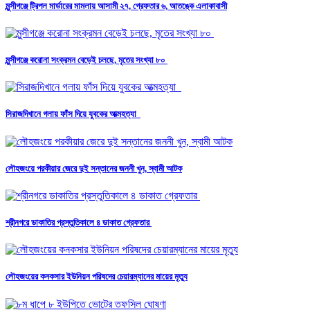
মুন্সীগঞ্জে ট্রিপল মার্ডারের মামলায় আসামী ২৭, গ্রেফতার ৬, আতঙ্কে এলাকাবাসী
মুন্সীগঞ্জে করোনা সংক্রমন বেড়েই চলছে, মৃতের সংখ্যা ৮০
সিরাজদিখানে গলায় ফাঁস দিয়ে যুবকের আত্মহত্যা
লৌহজংয়ে পরকীয়ার জেরে দুই সন্তানের জননী খুন, স্বামী আটক
শ্রীনগরে ডাকাতির প্রস্তুতিকালে ৪ ডাকাত গ্রেফতার
লৌহজংয়ের কনকসার ইউনিয়ন পরিষদের চেয়ারম্যানের মায়ের মৃত্যু