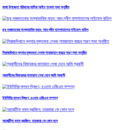
ভাঙ্গা উপজেলা পরিষদের মাসিক আইন শৃংখলা সভা অনুষ্ঠিত
ছয় নবজাতকের অস্বাভাবিক মৃত্যু: আদ-দ্বীন হাসপাতালের লাইসেন্স বাতিল
সিরাজদিখানে ব্লগার মুক্তমনা লেখক শাহজাহান বাচ্চুর স্মরণ সভা অনুষ্ঠিত
প্রবাসীদের বিমানবন্দর যাতায়াত সেবা দেবে আমি প্রবাসী
ইউসিবির মূলধন দ্বিগুণ, ৪৩তম এজিএম সম্পন্ন
আর্জেন্টিনা বনাম ব্রাজিল: তারকারা কে কোন দলে