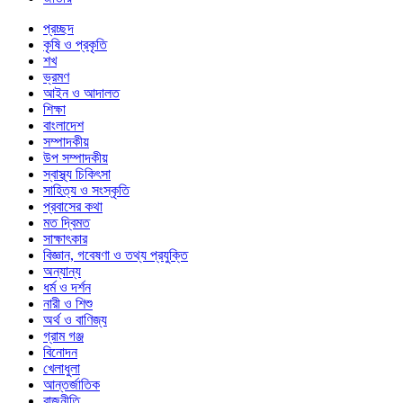
প্রচ্ছদ
কৃষি ও প্রকৃতি
শখ
ভ্রমণ
আইন ও আদালত
শিক্ষা
বাংলাদেশ
সম্পাদকীয়
উপ সম্পাদকীয়
স্বাস্থ্য চিকিৎসা
সাহিত্য ও সংস্কৃতি
প্রবাসের কথা
মত দ্বিমত
সাক্ষাৎকার
বিজ্ঞান, গবেষণা ও তথ্য প্রযুক্তি
অন্যান্য
ধর্ম ও দর্শন
নারী ও শিশু
অর্থ ও বাণিজ্য
গ্রাম গঞ্জ
বিনোদন
খেলাধুলা
আন্তর্জাতিক
রাজনীতি