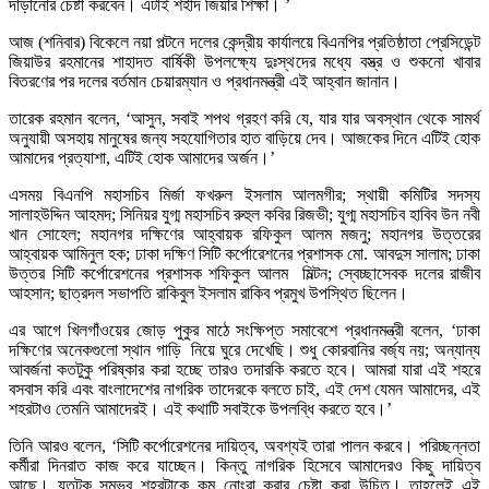
দাঁড়ানোর চেষ্টা করবেন। এটাই শহীদ জিয়ার শিক্ষা। ’
আজ (শনিবার) বিকেলে নয়া পল্টনে দলের কেন্দ্রীয় কার্যালয়ে বিএনপির প্রতিষ্ঠাতা প্রেসিডেন্ট
জিয়াউর রহমানের শাহাদত বার্ষিকী উপলক্ষ্যে দুঃস্থদের মধ্যে বস্ত্র ও শুকনো খাবার
বিতরণের পর দলের বর্তমান চেয়ারম্যান ও প্রধানমন্ত্রী এই আহ্বান জানান।
তারেক রহমান বলেন, ‘আসুন, সবাই শপথ গ্রহণ করি যে, যার যার অবস্থান থেকে সামর্থ
অনুযায়ী অসহায় মানুষের জন্য সহযোগিতার হাত বাড়িয়ে দেব। আজকের দিনে এটিই হোক
আমাদের প্রত্যাশা, এটিই হোক আমাদের অর্জন।’
এসময় বিএনপি মহাসচিব মির্জা ফখরুল ইসলাম আলমগীর; স্থায়ী কমিটির সদস্য
সালাহউদ্দিন আহমদ; সিনিয়র যুগ্ম মহাসচিব রুহুল কবির রিজভী; যুগ্ম মহাসচিব হাবিব উন নবী
খান সোহেল; মহানগর দক্ষিণের আহ্বায়ক রফিকুল আলম মজনু; মহানগর উত্তরের
আহ্বায়ক আমিনুল হক; ঢাকা দক্ষিণ সিটি কর্পোরেশনের প্রশাসক মো. আবদুস সালাম; ঢাকা
উত্তর সিটি কর্পোরেশনের প্রশাসক শফিকুল আলম মিল্টন; স্বেচ্ছাসেবক দলের রাজীব
আহসান; ছাত্রদল সভাপতি রাকিবুল ইসলাম রাকিব প্রমুখ উপস্থিত ছিলেন।
এর আগে খিলগাঁওয়ের জোড় পুকুর মাঠে সংক্ষিপ্ত সমাবেশে প্রধানমন্ত্রী বলেন, ‘ঢাকা
দক্ষিণের অনেকগুলো স্থান গাড়ি নিয়ে ঘুরে দেখেছি। শুধু কোরবানির বর্জ্য নয়; অন্যান্য
আবর্জনা কতটুকু পরিষ্কার করা হচ্ছে তারও তদারকি করতে হবে। আমরা যারা এই শহরে
বসবাস করি এবং বাংলাদেশের নাগরিক তাদেরকে বলতে চাই, এই দেশ যেমন আমাদের, এই
শহরটাও তেমনি আমাদেরই। এই কথাটি সবাইকে উপলব্ধি করতে হবে।’
তিনি আরও বলেন, ‘সিটি কর্পোরেশনের দায়িত্ব, অবশ্যই তারা পালন করবে। পরিচ্ছন্নতা
কর্মীরা দিনরাত কাজ করে যাচ্ছেন। কিন্তু নাগরিক হিসেবে আমাদেরও কিছু দায়িত্ব
আছে। যতটুকু সম্ভব শহরটাকে কম নোংরা করার চেষ্টা করা উচিত। তাহলেই এই