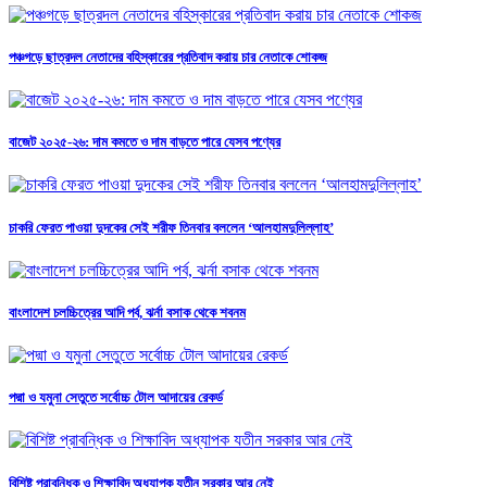
পঞ্চগড়ে ছাত্রদল নেতাদের বহিস্কারের প্রতিবাদ করায় চার নেতাকে শোকজ
বাজেট ২০২৫-২৬: দাম কমতে ও দাম বাড়তে পারে যেসব পণ্যের
চাকরি ফেরত পাওয়া দুদকের সেই শরীফ তিনবার বললেন ‘আলহামদুলিল্লাহ’
বাংলাদেশ চলচ্চিত্রের আদি পর্ব, ঝর্না বসাক থেকে শবনম
পদ্মা ও যমুনা সেতুতে সর্বোচ্চ টোল আদায়ের রেকর্ড
বিশিষ্ট প্রাবন্ধিক ও শিক্ষাবিদ অধ্যাপক যতীন সরকার আর নেই