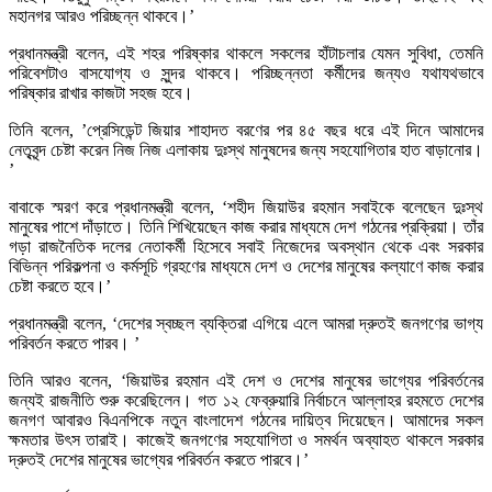
মহানগর আরও পরিচ্ছন্ন থাকবে।’
প্রধানমন্ত্রী বলেন, এই শহর পরিষ্কার থাকলে সকলের হাঁটাচলার যেমন সুবিধা, তেমনি
পরিবেশটাও বাসযোগ্য ও সুন্দর থাকবে। পরিচ্ছন্নতা কর্মীদের জন্যও যথাযথভাবে
পরিষ্কার রাখার কাজটা সহজ হবে।
তিনি বলেন, ’প্রেসিডেন্ট জিয়ার শাহাদত বরণের পর ৪৫ বছর ধরে এই দিনে আমাদের
নেতৃবৃন্দ চেষ্টা করেন নিজ নিজ এলাকায় দুঃস্থ মানুষদের জন্য সহযোগিতার হাত বাড়ানোর।
’
বাবাকে স্মরণ করে প্রধানমন্ত্রী বলেন, ‘শহীদ জিয়াউর রহমান সবাইকে বলেছেন দুঃস্থ
মানুষের পাশে দাঁড়াতে। তিনি শিখিয়েছেন কাজ করার মাধ্যমে দেশ গঠনের প্রক্রিয়া। তাঁর
গড়া রাজনৈতিক দলের নেতাকর্মী হিসেবে সবাই নিজেদের অবস্থান থেকে এবং সরকার
বিভিন্ন পরিকল্পনা ও কর্মসূচি গ্রহণের মাধ্যমে দেশ ও দেশের মানুষের কল্যাণে কাজ করার
চেষ্টা করতে হবে।’
প্রধানমন্ত্রী বলেন, ‘দেশের স্বচ্ছল ব্যক্তিরা এগিয়ে এলে আমরা দ্রুতই জনগণের ভাগ্য
পরিবর্তন করতে পারব। ’
তিনি আরও বলেন, ‘জিয়াউর রহমান এই দেশ ও দেশের মানুষের ভাগ্যের পরিবর্তনের
জন্যই রাজনীতি শুরু করেছিলেন। গত ১২ ফেব্রুয়ারি নির্বাচনে আল্লাহর রহমতে দেশের
জনগণ আবারও বিএনপিকে নতুন বাংলাদেশ গঠনের দায়িত্ব দিয়েছেন। আমাদের সকল
ক্ষমতার উৎস তারাই। কাজেই জনগণের সহযোগিতা ও সমর্থন অব্যাহত থাকলে সরকার
দ্রুতই দেশের মানুষের ভাগ্যের পরিবর্তন করতে পারবে।’