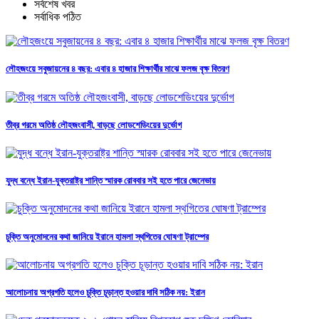
সর্বশেষ খবর
সর্বাধিক পঠিত
লৌহজংয়ে সবুজায়নের ৪ বছর: এবার ৪ হাজার শিক্ষার্থীর মাঝে ফলজ বৃক্ষ বিতরণ
তীব্র গরমে অতিষ্ঠ লৌহজংবাসী, বাড়ছে লোডশেডিংয়ের দুর্ভোগ
যুদ্ধ বন্ধে ইরান-যুক্তরাষ্ট্র শান্তি স্মারক রোববার সই হতে পারে জেনেভায়
চুক্তি অনুমোদনের কথা জানিয়ে ইরানে হামলা স্থগিতের ঘোষণা ট্রাম্পের
আলোচনায় অগ্রগতি হলেও চুক্তি চূড়ান্ত হওয়ার দাবি সঠিক নয়: ইরান