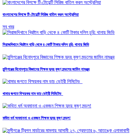
বাংলাদেশের বিপক্ষে টি-টোয়েন্টি সিরিজ বাতিল করল অস্ট্রেলিয়া
সব খবর
সিরাজদিখানে খ্রিষ্টান বাড়ি থেকে ৪ কোটি টাকার দলিল চুরি: থানায় জিডি
মুন্সিগঞ্জের বিনোদপুরে বিজ্ঞানের শিক্ষক হৃদয় কৃষ্ণ মন্ডলের জামিন নামঞ্জুর
খামার জগতে বিস্ময়কর নাম ডাচ ডেইরী লিমিটেড
কথিত ধর্ম অবমাননা ও একজন শিক্ষক হৃদয় কৃষ্ণ মন্ডল!