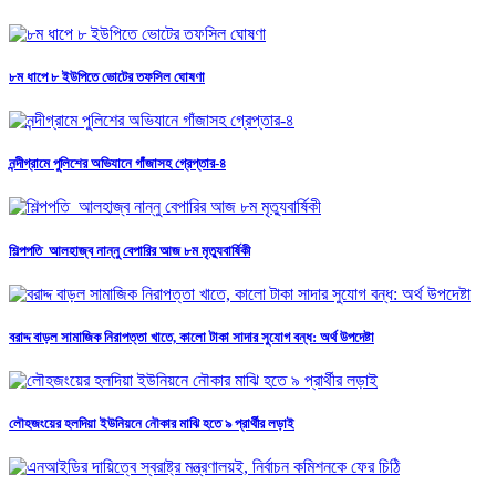
৮ম ধাপে ৮ ইউপিতে ভোটের তফসিল ঘোষণা
নন্দীগ্রামে পুলিশের অভিযানে গাঁজাসহ গ্রেপ্তার-৪
শিল্পপতি আলহাজ্ব নান্নু বেপারির আজ ৮ম মৃত্যুবার্ষিকী
বরাদ্দ বাড়ল সামাজিক নিরাপত্তা খাতে, কালো টাকা সাদার সুযোগ বন্ধ: অর্থ উপদেষ্টা
লৌহজংয়ের হলদিয়া ইউনিয়নে নৌকার মাঝি হতে ৯ প্রার্থীর লড়াই