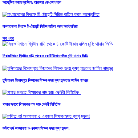
আর্জেন্টিনা বনাম ব্রাজিল: তারকারা কে কোন দলে
বাংলাদেশের বিপক্ষে টি-টোয়েন্টি সিরিজ বাতিল করল অস্ট্রেলিয়া
সব খবর
সিরাজদিখানে খ্রিষ্টান বাড়ি থেকে ৪ কোটি টাকার দলিল চুরি: থানায় জিডি
মুন্সিগঞ্জের বিনোদপুরে বিজ্ঞানের শিক্ষক হৃদয় কৃষ্ণ মন্ডলের জামিন নামঞ্জুর
খামার জগতে বিস্ময়কর নাম ডাচ ডেইরী লিমিটেড
কথিত ধর্ম অবমাননা ও একজন শিক্ষক হৃদয় কৃষ্ণ মন্ডল!