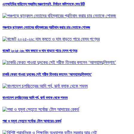
এনআইডির দায়িত্বে স্বরাষ্ট্র মন্ত্রণালয়ই, নির্বাচন কমিশনকে ফের চিঠি
পঞ্চগড়ে ছাত্রদল নেতাদের বহিস্কারের প্রতিবাদ করায় চার নেতাকে শোকজ
বাজেট ২০২৫-২৬: দাম কমতে ও দাম বাড়তে পারে যেসব পণ্যের
চাকরি ফেরত পাওয়া দুদকের সেই শরীফ তিনবার বললেন ‘আলহামদুলিল্লাহ’
বাংলাদেশ চলচ্চিত্রের আদি পর্ব, ঝর্না বসাক থেকে শবনম
পদ্মা ও যমুনা সেতুতে সর্বোচ্চ টোল আদায়ের রেকর্ড