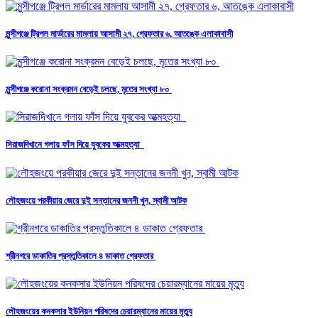
মুন্সীগঞ্জে ট্রিপল মার্ডারের মামলায় আসামী ২৭, গ্রেফতার ৬, আতঙ্কে এলাকাবাসী
মুন্সীগঞ্জে করোনা সংক্রমন বেড়েই চলছে, মৃতের সংখ্যা ৮০
সিরাজদিখানে গলায় ফাঁস দিয়ে যুবকের আত্মহত্যা
লৌহজংয়ে পরকীয়ার জেরে দুই সন্তানের জননী খুন, স্বামী আটক
শ্রীনগরে ডাকাতির প্রস্তুতিকালে ৪ ডাকাত গ্রেফতার
লৌহজংয়ের কনকসার ইউনিয়ন পরিষদের চেয়ারম্যানের মায়ের মৃত্যু