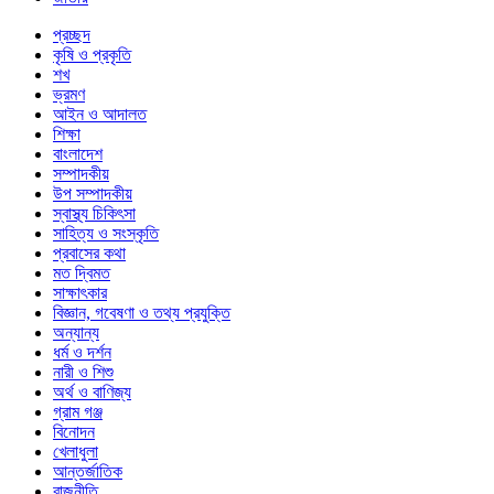
প্রচ্ছদ
কৃষি ও প্রকৃতি
শখ
ভ্রমণ
আইন ও আদালত
শিক্ষা
বাংলাদেশ
সম্পাদকীয়
উপ সম্পাদকীয়
স্বাস্থ্য চিকিৎসা
সাহিত্য ও সংস্কৃতি
প্রবাসের কথা
মত দ্বিমত
সাক্ষাৎকার
বিজ্ঞান, গবেষণা ও তথ্য প্রযুক্তি
অন্যান্য
ধর্ম ও দর্শন
নারী ও শিশু
অর্থ ও বাণিজ্য
গ্রাম গঞ্জ
বিনোদন
খেলাধুলা
আন্তর্জাতিক
রাজনীতি