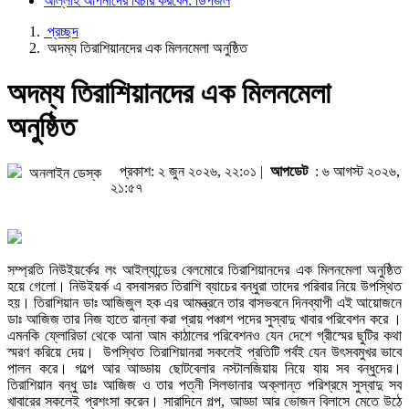
আল্লাহ আপনাদের বিচার করবেন: ডিপজল
প্রচ্ছদ
অদম্য তিরাশিয়ানদের এক মিলনমেলা অনুষ্ঠিত
অদম্য তিরাশিয়ানদের এক মিলনমেলা
অনুষ্ঠিত
প্রকাশ: ২ জুন ২০২৬, ২২:০১ |
আপডেট
: ৬ আগস্ট ২০২৬,
অনলাইন ডেস্ক
২১:৫৭
সম্প্রতি নিউইয়র্কের লং আইল্যান্ডের বেলমোরে তিরাশিয়ানদের এক মিলনমেলা অনুষ্ঠিত
হয়ে গেলো। নিউইয়র্ক এ বসবাসরত তিরাশি ব্যাচের বন্ধুরা তাদের পরিবার নিয়ে উপস্থিত
হয়। তিরাশিয়ান ডাঃ আজিজুল হক এর আমন্ত্রনে তার বাসভবনে দিনব্যাপী এই আয়োজনে
ডাঃ আজিজ তার নিজ হাতে রান্না করা প্রায় পঞ্চাশ পদের সুস্বাদু খাবার পরিবেশন করে ।
এমনকি ফ্লোরিডা থেকে আনা আম কাঠালের পরিবেশনও যেন দেশে গ্রীস্মের ছুটির কথা
স্মরণ করিয়ে দেয়। উপস্থিত তিরাশিয়ানরা সকলেই প্রতিটি পর্বই যেন উৎসবমুখর ভাবে
পালন করে। গল্পে আর আড্ডায় ছোটবেলার নস্টালজিয়ায় নিয়ে যায় সব বন্ধুদের।
তিরাশিয়ান বন্ধু ডাঃ আজিজ ও তার পত্নী সিলভানার অক্লান্ত পরিশ্রমে সুস্বাদু সব
খাবারের সকলেই প্রশংসা করেন। সারাদিনে গল্প, আড্ডা আর ভোজন বিলাসে মেতে উঠে