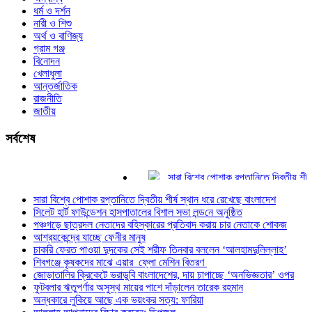
ধর্ম ও দর্শন
নারী ও শিশু
অর্থ ও বাণিজ্য
গ্রাম গঞ্জ
বিনোদন
খেলাধুলা
আন্তর্জাতিক
রাজনীতি
জাতীয়
সর্বশেষ
সারা বিশ্বে পোশাক রপ্তানিতে দ্বিতীয় শীর্ষ স্
সিলেট হার্ট ফাউন্ডেশন হাসপাতালের বিশাল সভা লন
সারা বিশ্বে পোশাক রপ্তানিতে দ্বিতীয় শীর্ষ স্থান ধরে রেখেছে বাংলাদেশ
পঞ্চগড়ে ছাত্রদল নেতাদের বহিস্কারের প্রতি
সিলেট হার্ট ফাউন্ডেশন হাসপাতালের বিশাল সভা লন্ড‌নে অনুষ্ঠিত
আশ্রয়কেন্দ্রে যাচ্ছে ফেনীর মানুষ
পঞ্চগড়ে ছাত্রদল নেতাদের বহিস্কারের প্রতিবাদ করায় চার নেতাকে শোকজ
চাকরি ফেরত পাওয়া দুদকের সেই শরীফ তিনবার
আশ্রয়কেন্দ্রে যাচ্ছে ফেনীর মানুষ
শিবগঞ্জে কৃষকদের মাঝে এয়ার ফ্লো মেশিন ব
চাকরি ফেরত পাওয়া দুদকের সেই শরীফ তিনবার বললেন ‘আলহামদুলিল্লাহ’
জোড়াতালির ক্রিকেটে ভরাডুবি বাংলাদেশের, দায়
শিবগঞ্জে কৃষকদের মাঝে এয়ার ফ্লো মেশিন বিতরণ
জোড়াতালির ক্রিকেটে ভরাডুবি বাংলাদেশের, দায় চাপাচ্ছে ‘অনভিজ্ঞতার’ ওপর
ফুটবলার ঋতুপর্ণার অসুস্থ মায়ের পাশে দাঁড়াল
ফুটবলার ঋতুপর্ণার অসুস্থ মায়ের পাশে দাঁড়ালেন তারেক রহমান
অন্ধকারে লুকিয়ে আছে এক ভয়ংকর সত্য: ফার
অন্ধকারে লুকিয়ে আছে এক ভয়ংকর সত্য: ফারিয়া
আল্লাহ আপনাদের বিচার করবেন: ডিপজল