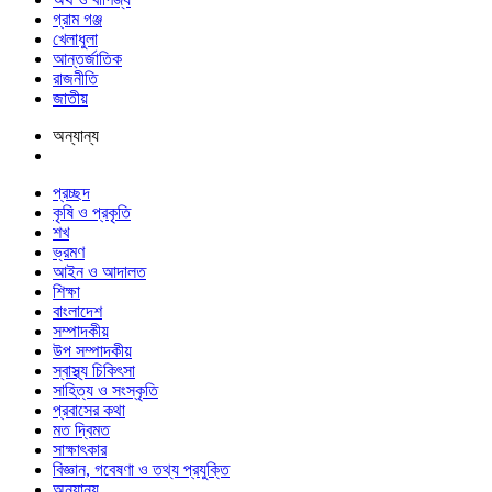
গ্রাম গঞ্জ
খেলাধুলা
আন্তর্জাতিক
রাজনীতি
জাতীয়
অন্যান্য
প্রচ্ছদ
কৃষি ও প্রকৃতি
শখ
ভ্রমণ
আইন ও আদালত
শিক্ষা
বাংলাদেশ
সম্পাদকীয়
উপ সম্পাদকীয়
স্বাস্থ্য চিকিৎসা
সাহিত্য ও সংস্কৃতি
প্রবাসের কথা
মত দ্বিমত
সাক্ষাৎকার
বিজ্ঞান, গবেষণা ও তথ্য প্রযুক্তি
অন্যান্য