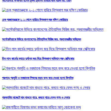
আলোচনায় অগ্রগতি হলেও চুক্তি চূড়ান্ত হওয়ার দাবি সঠিক নয়: ইরান
চেক প্রজাতন্ত্রকে ২–১ গোলে হারিয়ে বিশ্বকাপ শুরু দক্ষিণ কোরিয়ার
অস্ট্রেলিয়াকে উড়িয়ে বাংলাদেশের ঐতিহাসিক সিরিজ জয়, প্রধানমন্ত্রীর অভিনন্দন
তিন লাল কার্ডের ম্যাচে দুর্দান্ত জয় দিয়ে বিশ্বকাপ অভিযান শুরু মেক্সিকোর
পঞ্চগড়ে প্রসুতি ও নবজাতক শিশুদের মৃত্যু বন্ধ করে দেওয়া হলো ক্লিনিক
প্রস্তাবিত বাজেটে দাম বাড়তে পারে, কমতে পারে যেসব পণ্য ও সেবার