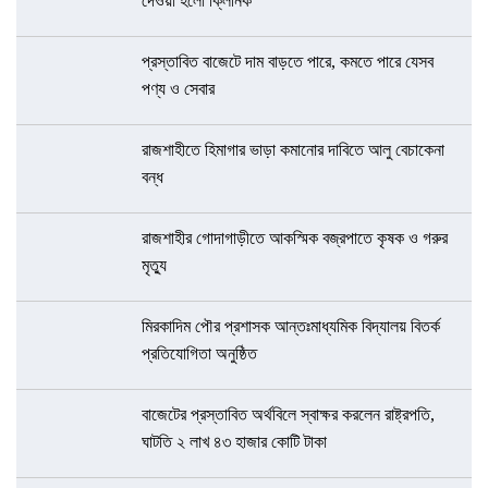
দেওয়া হলো ক্লিনিক
প্রস্তাবিত বাজেটে দাম বাড়তে পারে, কমতে পারে যেসব
পণ্য ও সেবার
রাজশাহীতে হিমাগার ভাড়া কমানোর দাবিতে আলু বেচাকেনা
বন্ধ
রাজশাহীর গোদাগাড়ীতে আকস্মিক বজ্রপাতে কৃষক ও গরুর
মৃত্যু
মিরকাদিম পৌর প্রশাসক আন্তঃমাধ্যমিক বিদ্যালয় বিতর্ক
প্রতিযোগিতা অনুষ্ঠিত
বাজেটের প্রস্তাবিত অর্থবিলে স্বাক্ষর করলেন রাষ্ট্রপতি,
ঘাটতি ২ লাখ ৪৩ হাজার কোটি টাকা