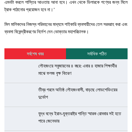
এমনটা করলে শাস্তির আওতায় আনা হবে। এখন থেকে ডিলারকে পণ্যের জন্য মিলে
ট্রাক পাঠানোর প্রয়োজন হবে না।’
মিল মালিকদের নিজস্ব পরিবহনের মাধ্যমে পাইকারি ব্যবসায়ীদের তেল সরবরাহ করা এবং
ব্যবসা বিকেন্দ্রীকরণের নির্দেশ দেন ভোক্তার মহাপরিচালক।
সর্বশেষ খবর
সর্বাধিক পঠিত
লৌহজংয়ে সবুজায়নের ৪ বছর: এবার ৪ হাজার শিক্ষার্থীর
মাঝে ফলজ বৃক্ষ বিতরণ
তীব্র গরমে অতিষ্ঠ লৌহজংবাসী, বাড়ছে লোডশেডিংয়ের
দুর্ভোগ
যুদ্ধ বন্ধে ইরান-যুক্তরাষ্ট্র শান্তি স্মারক রোববার সই হতে
পারে জেনেভায়