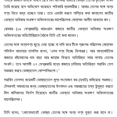
পবিত্র রমজান মাসকে সামনে রেখে মিল মালিকরা বাজারে ভোজ্য তেলের কৃত্রিম সংকট
তৈরি করেছে বলে অভিযোগ করেছেন পাইকারি ব্যবসায়ীরা। আবার তেলের সঙ্গে অন্য
পণ্য নিতে বাধ্য হচ্ছেন তারা। তবে এমনটা করলে শাস্তির কথা জানালেন জাতীয়
ভোক্তা অধিকার সংরক্ষণ অধিদফতরের মহাপরিচালক মোহাম্মদ আলীম আখতার খান।
রোববার (১৬ ফেব্রুয়ারি) কারওয়ান বাজারে জাতীয় ভোক্তা অধিকার সংরক্ষণ
অধিদফতরের অডিটোরিয়ামে বৈঠকে তিনি এই কথা জানান।
তেলের সঙ্গে অন্যপণ্য জুড়ে দেয়া হচ্ছে না দাবি করে টিকে গ্রুপের পরিচালক মোহাম্মদ
শফিউল আতাহার তাসলিম বলেন, ‘এসব পণ্য দিচ্ছে ডিলাররা। আর আন্তর্জাতিক
বাজারে কাঁচামালের দাম বাড়া আর জাহাজ ফিরতে অতিরিক্ত সময় লাগায় তেলের
সংকট। তবে আগামী ২৭ ফেব্রুয়ারি মধ্যে বাজারে চাহিদার অতিরিক্ত সয়াবিন তেল
সরবরাহ করবে ভোজ্যতেল কোম্পানিগুলো।’
সয়াবিন তেলসহ কয়েকটি ভোজ্যতেলে মূল্য সংযোজন কর (ভ্যাট) কমিয়েছে সরকার।
টেসকসই সমাধানের জন্য ভোজ্যতেলের উৎপাদন এবং সরবরাহের তথ্য উন্মুক্ত করতে
মিল মালিকদের নির্দেশ দিয়েছেন জাতীয় ভোক্তা অধিকার সংরক্ষণ অধিদফতরের
মহাপরিচালক।
তিনি বলেন, ‘কোনোভাবেই ভোজ্য তেলের সঙ্গে অন্য পণ্য যুক্ত করা যাবে না।