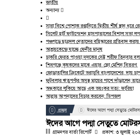
জাতীয়
অন্যান্য
সারা বিশ্বে পোশাক রপ্তানিতে দ্বিতীয় শীর্ষ স্থান ধরে
সিলেট হার্ট ফাউন্ডেশন হাসপাতালের বিশাল সভা লন্ড‌
পঞ্চগড়ে ছাত্রদল নেতাদের বহিস্কারের প্রতিবাদ কর
আশ্রয়কেন্দ্রে যাচ্ছে ফেনীর মানুষ
চাকরি ফেরত পাওয়া দুদকের সেই শরীফ তিনবার বলল
শিবগঞ্জে কৃষকদের মাঝে এয়ার ফ্লো মেশিন বিতরণ
জোড়াতালির ক্রিকেটে ভরাডুবি বাংলাদেশের, দায় চাপ
ফুটবলার ঋতুপর্ণার অসুস্থ মায়ের পাশে দাঁড়ালেন তা
অন্ধকারে লুকিয়ে আছে এক ভয়ংকর সত্য: ফারিয়া
আল্লাহ আপনাদের বিচার করবেন: ডিপজল
প্রচ্ছদ
ঈদের আগে পদ্মা সেতুতে মোটরসাই
ঈদের আগে পদ্মা সেতুতে মোটরসা
গ্রামনগর বার্তা রিপোর্ট
প্রকাশ: ৩ জুলাই ২০