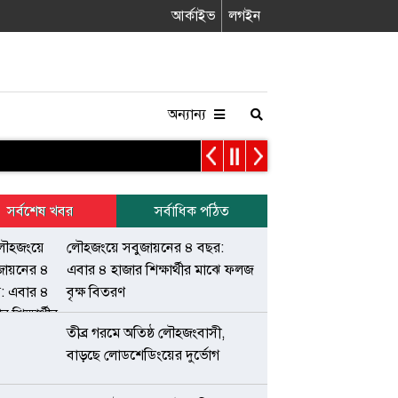
আর্কাইভ
লগইন
অন্যান্য
সর্বশেষ খবর
সর্বাধিক পঠিত
লৌহজংয়ে সবুজায়নের ৪ বছর:
এবার ৪ হাজার শিক্ষার্থীর মাঝে ফলজ
বৃক্ষ বিতরণ
তীব্র গরমে অতিষ্ঠ লৌহজংবাসী,
বাড়ছে লোডশেডিংয়ের দুর্ভোগ