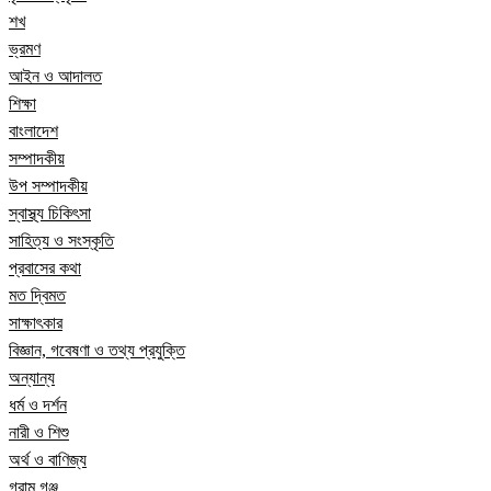
শখ
ভ্রমণ
আইন ও আদালত
শিক্ষা
বাংলাদেশ
সম্পাদকীয়
উপ সম্পাদকীয়
স্বাস্থ্য চিকিৎসা
সাহিত্য ও সংস্কৃতি
প্রবাসের কথা
মত দ্বিমত
সাক্ষাৎকার
বিজ্ঞান, গবেষণা ও তথ্য প্রযুক্তি
অন্যান্য
ধর্ম ও দর্শন
নারী ও শিশু
অর্থ ও বাণিজ্য
গ্রাম গঞ্জ