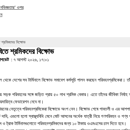
অনভিজ্ঞতার’ ওপর
ান
 শ্রমিকদের বিক্ষোভ
িতে শ্রমিকদের বিক্ষোভ
পডেট
: ৭ আগস্ট ২০২৬, ১৭:০১
েকে দেশের সব টার্মিনালে বিক্ষোভ সমাবেশ কর্মসূচি পালন করছেন পরিবহনশ্রমিকেরা। তা
সড়ক পরিবহনের সঙ্গে জড়িত প্রায় ৫০ লাখ শ্রমিক বেকার। এতে তাঁদের জীবিকা নির্বাহ অনি
য়দায়িত্ব ফেডারেশন নেবে না।
়নের নেতৃত্বে পরিবহনশ্রমিকেরা বিক্ষোভে অংশ নেন। বিক্ষোভ শেষে গাবতলী ও এর আশপ
ি দাবি, এগুলো হলো স্বাস্থ্যবিধি মেনে মোট আসনের অর্ধেক যাত্রী নিয়ে গণপরিবহন ও পণ্
াস ও ট্রাক টার্মিনালগুলোতে পরিবহনশ্রমিকদের জন্য ১০ টাকায় ওএমএসের চাল দিতে হবে।