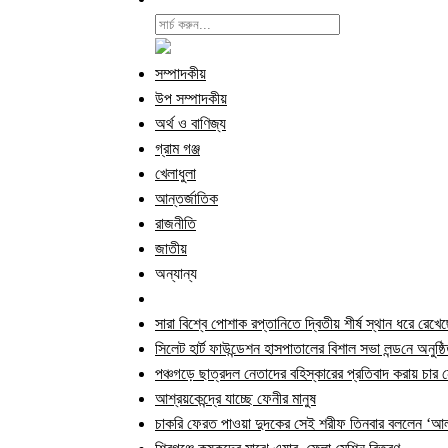
সম্পাদকীয়
উপ সম্পাদকীয়
অর্থ ও বাণিজ্য
গ্রাম গঞ্জ
খেলাধুলা
আন্তর্জাতিক
রাজনীতি
জাতীয়
অন্যান্য
সারা বিশ্বে পোশাক রপ্তানিতে দ্বিতীয় শীর্ষ স্থান ধরে রেখে
সিলেট হার্ট ফাউন্ডেশন হাসপাতালের বিশাল সভা লন্ড‌নে অনুষ্ঠ
পঞ্চগড়ে ছাত্রদল নেতাদের বহিস্কারের প্রতিবাদ করায় চা
আশ্রয়কেন্দ্রে যাচ্ছে ফেনীর মানুষ
চাকরি ফেরত পাওয়া দুদকের সেই শরীফ তিনবার বললেন ‘আল