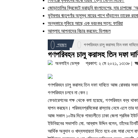
শিবগঞ্জে কৃষকদের মাঝে এয়ার ফ্লো মেশিন বিতরণ
জোড়াতালির ক্রিকেটে ভরাডুবি বাংলাদেশের, দায় চাপাচ্ছে ‘
ফুটবলার ঋতুপর্ণার অসুস্থ মায়ের পাশে দাঁড়ালেন তারেক রহম
অন্ধকারে লুকিয়ে আছে এক ভয়ংকর সত্য: ফারিয়া
আল্লাহ আপনাদের বিচার করবেন: ডিপজল
প্রচ্ছদ
গণপরিবহন চালু করাসহ তিন দফা দাবিতে
গণপরিবহন চালু করাসহ তিন দফা দাব
অনলাইন ডেস্ক
প্রকাশ: ২ মে ২০২১, ১৩:৩৮ |
আ
গণপরিবহন চালু করাসহ তিন দফা দাবিতে আজ রোববার সকাল থ
গণপরিবহন চলবে না কেন।
ফেডারেশনের পক্ষ থেকে বলা হয়েছে, গণপরিবহন বন্ধ থাকায় 
যাপন করছেন। পরিবহনশ্রমিকেরা রাস্তায় নেমে এলে তার দা
আজ সকাল ১০টার দিকে গাবতলীতে ঢাকা জেলা শ্রমিক ইউনিয
ইউনিয়নের সভাপতি মো. আব্বাস উদ্দিন বলেন, তাঁদের তিনট
আর্থিক অনুদান ও খাদ্যসহায়তা দিতে হবে এবং সারা দেশে ব