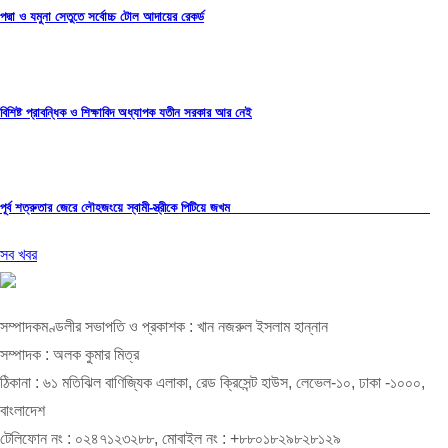
পদ্মা ও যমুনা সেতুতে সর্বোচ্চ টোল আদায়ের রেকর্ড
বিশিষ্ট প্রাবন্ধিক ও শিক্ষাবিদ অধ্যাপক যতীন সরকার আর নেই
পূর্ব শত্রুতার জেরে লৌহজংয়ে স্বামী-স্ত্রীকে পিটিয়ে জখম
সব খবর
সম্পাদকমণ্ডলীর সভাপতি ও প্রকাশক : খান নজরুল ইসলাম হান্নান
সম্পাদক : অলক কুমার মিত্র
ঠিকানা : ৬১ মতিঝিল বাণিজ্যিক এলাকা, রেড ক্রিসেন্ট হাউস, লেভেল-১০, ঢাকা -১০০০,
বাংলাদেশ
টেলিফোন নং : ০২৪৭১২৩২৮৮, মোবাইল নং : +৮৮০১৮২৯৮২৮১২৯