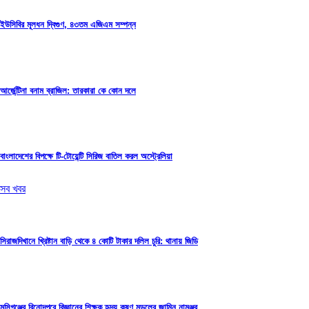
ইউসিবির মূলধন দ্বিগুণ, ৪৩তম এজিএম সম্পন্ন
আর্জেন্টিনা বনাম ব্রাজিল: তারকারা কে কোন দলে
বাংলাদেশের বিপক্ষে টি-টোয়েন্টি সিরিজ বাতিল করল অস্ট্রেলিয়া
সব খবর
সিরাজদিখানে খ্রিষ্টান বাড়ি থেকে ৪ কোটি টাকার দলিল চুরি: থানায় জিডি
মুন্সিগঞ্জের বিনোদপুরে বিজ্ঞানের শিক্ষক হৃদয় কৃষ্ণ মন্ডলের জামিন নামঞ্জুর