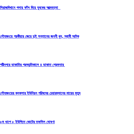
সিরাজদিখানে গলায় ফাঁস দিয়ে যুবকের আত্মহত্যা
লৌহজংয়ে পরকীয়ার জেরে দুই সন্তানের জননী খুন, স্বামী আটক
শ্রীনগরে ডাকাতির প্রস্তুতিকালে ৪ ডাকাত গ্রেফতার
লৌহজংয়ের কনকসার ইউনিয়ন পরিষদের চেয়ারম্যানের মায়ের মৃত্যু
৮ম ধাপে ৮ ইউপিতে ভোটের তফসিল ঘোষণা