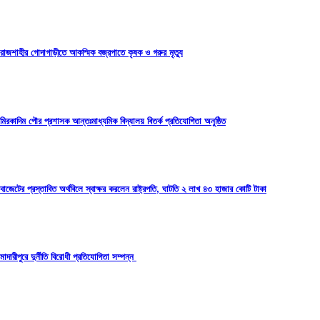
রাজশাহীর গোদাগাড়ীতে আকস্মিক বজ্রপাতে কৃষক ও গরুর মৃত্যু
মিরকাদিম পৌর প্রশাসক আন্তঃমাধ্যমিক বিদ্যালয় বিতর্ক প্রতিযোগিতা অনুষ্ঠিত
বাজেটের প্রস্তাবিত অর্থবিলে স্বাক্ষর করলেন রাষ্ট্রপতি, ঘাটতি ২ লাখ ৪৩ হাজার কোটি টাকা
মাদারীপুরে দুর্নীতি বিরোধী প্রতিযোগিতা সম্পন্ন