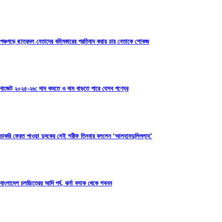
পঞ্চগড়ে ছাত্রদল নেতাদের বহিস্কারের প্রতিবাদ করায় চার নেতাকে শোকজ
বাজেট ২০২৫-২৬: দাম কমতে ও দাম বাড়তে পারে যেসব পণ্যের
চাকরি ফেরত পাওয়া দুদকের সেই শরীফ তিনবার বললেন ‘আলহামদুলিল্লাহ’
বাংলাদেশ চলচ্চিত্রের আদি পর্ব, ঝর্না বসাক থেকে শবনম