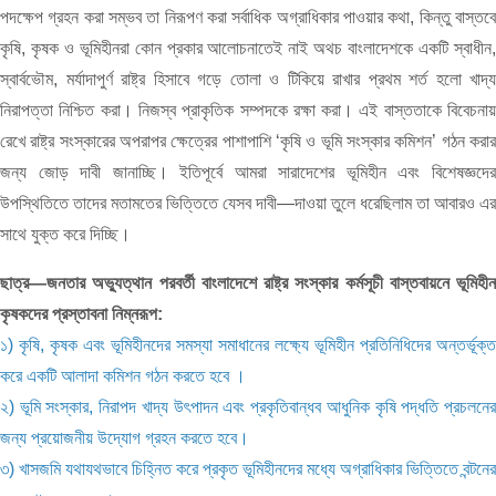
পদক্ষেপ গ্রহন করা সম্ভব তা নিরূপণ করা সর্বাধিক অগ্রাধিকার পাওয়ার কথা, কিন্তু বাস্তবে
কৃষি, কৃষক ও ভূমিহীনরা কোন প্রকার আলোচনাতেই নাই অথচ বাংলাদেশকে একটি স্বাধীন,
স্বার্বভৌম, মর্যাদাপুর্ণ রাষ্ট্র হিসাবে গড়ে তোলা ও টিকিয়ে রাখার প্রথম শর্ত হলো খাদ্য
নিরাপত্তা নিশ্চিত করা। নিজস্ব প্রাকৃতিক সম্পদকে রক্ষা করা। এই বাস্ততাকে বিবেচনায়
রেখে রাষ্ট্র সংস্কারের অপরাপর ক্ষেত্রের পাশাপাশি ‘কৃষি ও ভূমি সংস্কার কমিশন’ গঠন করার
জন্য জোড় দাবী জানাচ্ছি। ইতিপূর্বে আমরা সারাদেশের ভূমিহীন এবং বিশেষজ্ঞদের
উপস্থিতিতে তাদের মতামতের ভিত্তিতে যেসব দাবী—দাওয়া তুলে ধরেছিলাম তা আবারও এর
সাথে যুক্ত করে দিচ্ছি।
ছাত্র—জনতার অভ্যুত্থান পরবর্তী বাংলাদেশে রাষ্ট্র সংস্কার কর্মসূচী বাস্তবায়নে ভূমিহীন
কৃষকদের প্রস্তাবনা নিম্নরূপ:
১) কৃষি, কৃষক এবং ভূমিহীনদের সমস্যা সমাধানের লক্ষ্যে ভূমিহীন প্রতিনিধিদের অন্তর্ভূক্ত
করে একটি আলাদা কমিশন গঠন করতে হবে ।
২) ভূমি সংস্কার, নিরাপদ খাদ্য উৎপাদন এবং প্রকৃতিবান্ধব আধুনিক কৃষি পদ্ধতি প্রচলনের
জন্য প্রয়োজনীয় উদ্যোগ গ্রহন করতে হবে।
৩) খাসজমি যথাযথভাবে চিহ্নিত করে প্রকৃত ভূমিহীনদের মধ্যে অগ্রাধিকার ভিত্তিতে বন্টনের