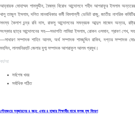
আহ্বায়ক মোহাম্মদ শামসুদ্দীন, বৈষম্য বিরোধ আন্দোলনে শহীদ আশরাফুর ইসলাম অন্তরের
খালু তাজুল ইসলাম, দলিত মানবাধিকার কর্মী বিমপাল্লী ডেভিট রাজু, জাতীয় নাগরিক কমিটির
সদস্য কৈলাশ চন্দ্র রবি দাস, রাকসু আন্দোলনের সমন্বয়ক আব্দুল মাজেদ অন্তর, রাষ্ট্র
সংস্কার ছাত্র আন্দোলনের সহ—সভাপতি লামিয়া ইসলাম, রোকন ওসমান, শ্রাবণ শেখ, সহ
—সাধারণ সম্পাদক শাহিন আলম, অর্থ সম্পাদক শামছুদ্দিন রাকিব, দপ্তর সম্পাদক মোঃ
মহসিন, লালমনিরহাট জেলার যুগ্ম সম্পাদক আশরাফুল আলম প্রমুখ।
কা/আ
সর্বশেষ খবর
সর্বাধিক পঠিত
লৌহজংয়ে সবুজায়নের ৪ বছর: এবার ৪ হাজার শিক্ষার্থীর মাঝে ফলজ বৃক্ষ বিতরণ