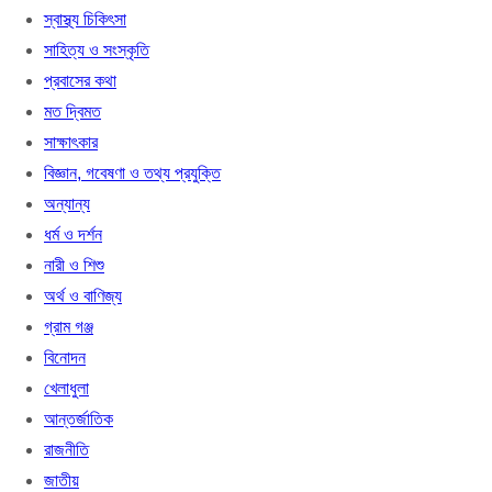
স্বাস্থ্য চিকিৎসা
সাহিত্য ও সংস্কৃতি
প্রবাসের কথা
মত দ্বিমত
সাক্ষাৎকার
বিজ্ঞান, গবেষণা ও তথ্য প্রযুক্তি
অন্যান্য
ধর্ম ও দর্শন
নারী ও শিশু
অর্থ ও বাণিজ্য
গ্রাম গঞ্জ
বিনোদন
খেলাধুলা
আন্তর্জাতিক
রাজনীতি
জাতীয়