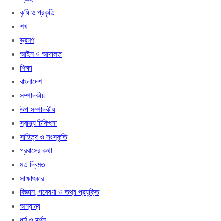
কৃষি ও প্রকৃতি
শখ
ভ্রমণ
আইন ও আদালত
শিক্ষা
বাংলাদেশ
সম্পাদকীয়
উপ সম্পাদকীয়
স্বাস্থ্য চিকিৎসা
সাহিত্য ও সংস্কৃতি
প্রবাসের কথা
মত দ্বিমত
সাক্ষাৎকার
বিজ্ঞান, গবেষণা ও তথ্য প্রযুক্তি
অন্যান্য
ধর্ম ও দর্শন