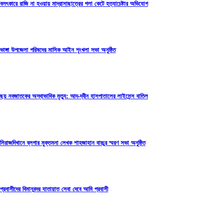
বলৎকারে রাজি না হওয়ায় মাদ্রাসাছাত্রের গলা কেটে হত্যাচেষ্টার অভিযোগ
ভাঙ্গা উপজেলা পরিষদের মাসিক আইন শৃংখলা সভা অনুষ্ঠিত
ছয় নবজাতকের অস্বাভাবিক মৃত্যু: আদ-দ্বীন হাসপাতালের লাইসেন্স বাতিল
সিরাজদিখানে ব্লগার মুক্তমনা লেখক শাহজাহান বাচ্চুর স্মরণ সভা অনুষ্ঠিত
প্রবাসীদের বিমানবন্দর যাতায়াত সেবা দেবে আমি প্রবাসী