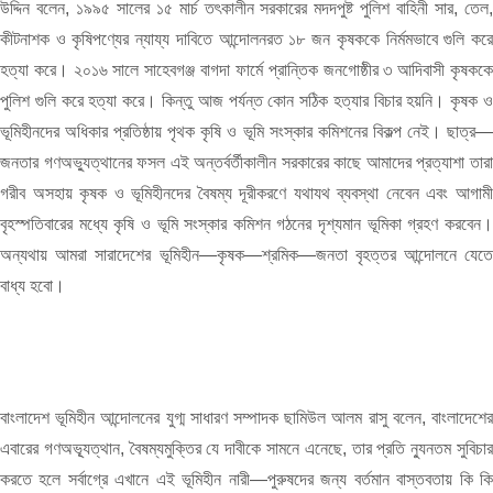
উদ্দিন বলেন, ১৯৯৫ সালের ১৫ মার্চ তৎকালীন সরকারের মদদপুষ্ট পুলিশ বাহিনী সার, তেল,
কীটনাশক ও কৃষিপণ্যের ন্যায্য দাবিতে আন্দোলনরত ১৮ জন কৃষককে নির্মমভাবে গুলি করে
হত্যা করে। ২০১৬ সালে সাহেবগঞ্জ বাগদা ফার্মে প্রান্তিক জনগোষ্ঠীর ৩ আদিবাসী কৃষককে
পুলিশ গুলি করে হত্যা করে। কিন্তু আজ পর্যন্ত কোন সঠিক হত্যার বিচার হয়নি। কৃষক ও
ভূমিহীনদের অধিকার প্রতিষ্ঠায় পৃথক কৃষি ও ভূমি সংস্কার কমিশনের বিকল্প নেই। ছাত্র—
জনতার গণঅভ্যুত্থানের ফসল এই অন্তর্বর্তীকালীন সরকারের কাছে আমাদের প্রত্যাশা তারা
গরীব অসহায় কৃষক ও ভূমিহীনদের বৈষম্য দূরীকরণে যথাযথ ব্যবস্থা নেবেন এবং আগামী
বৃহস্পতিবারের মধ্যে কৃষি ও ভূমি সংস্কার কমিশন গঠনের দৃশ্যমান ভূমিকা গ্রহণ করবেন।
অন্যথায় আমরা সারাদেশের ভূমিহীন—কৃষক—শ্রমিক—জনতা বৃহত্তর আন্দোলনে যেতে
বাধ্য হবো।
বাংলাদেশ ভূমিহীন আন্দোলনের যুগ্ম সাধারণ সম্পাদক ছামিউল আলম রাসু বলেন, বাংলাদেশের
এবারের গণঅভ্যূত্থান, বৈষম্যমুক্তির যে দাবীকে সামনে এনেছে, তার প্রতি ন্যুনতম সুবিচার
করতে হলে সর্বাগ্রে এখানে এই ভূমিহীন নারী—পুরুষদের জন্য বর্তমান বাস্তবতায় কি কি