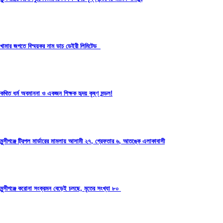
খামার জগতে বিস্ময়কর নাম ডাচ ডেইরী লিমিটেড
কথিত ধর্ম অবমাননা ও একজন শিক্ষক হৃদয় কৃষ্ণ মন্ডল!
মুন্সীগঞ্জে ট্রিপল মার্ডারের মামলায় আসামী ২৭, গ্রেফতার ৬, আতঙ্কে এলাকাবাসী
মুন্সীগঞ্জে করোনা সংক্রমন বেড়েই চলছে, মৃতের সংখ্যা ৮০