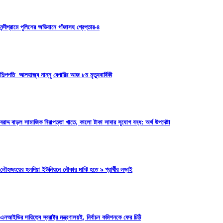
নন্দীগ্রামে পুলিশের অভিযানে গাঁজাসহ গ্রেপ্তার-৪
শিল্পপতি আলহাজ্ব নান্নু বেপারির আজ ৮ম মৃত্যুবার্ষিকী
বরাদ্দ বাড়ল সামাজিক নিরাপত্তা খাতে, কালো টাকা সাদার সুযোগ বন্ধ: অর্থ উপদেষ্টা
লৌহজংয়ের হলদিয়া ইউনিয়নে নৌকার মাঝি হতে ৯ প্রার্থীর লড়াই
এনআইডির দায়িত্বে স্বরাষ্ট্র মন্ত্রণালয়ই, নির্বাচন কমিশনকে ফের চিঠি