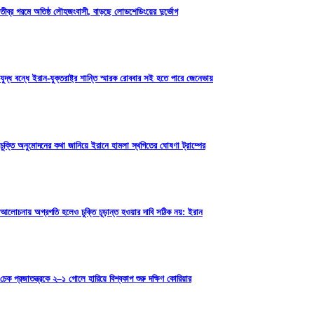
তীব্র গরমে অতিষ্ঠ লৌহজংবাসী, বাড়ছে লোডশেডিংয়ের দুর্ভোগ
যুদ্ধ বন্ধে ইরান-যুক্তরাষ্ট্র শান্তি স্মারক রোববার সই হতে পারে জেনেভায়
চুক্তি অনুমোদনের কথা জানিয়ে ইরানে হামলা স্থগিতের ঘোষণা ট্রাম্পের
আলোচনায় অগ্রগতি হলেও চুক্তি চূড়ান্ত হওয়ার দাবি সঠিক নয়: ইরান
চেক প্রজাতন্ত্রকে ২–১ গোলে হারিয়ে বিশ্বকাপ শুরু দক্ষিণ কোরিয়ার