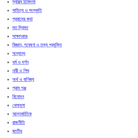
স্বাস্থ্য চিকিৎসা
সাহিত্য ও সংস্কৃতি
প্রবাসের কথা
মত দ্বিমত
সাক্ষাৎকার
বিজ্ঞান, গবেষণা ও তথ্য প্রযুক্তি
অন্যান্য
ধর্ম ও দর্শন
নারী ও শিশু
অর্থ ও বাণিজ্য
গ্রাম গঞ্জ
বিনোদন
খেলাধুলা
আন্তর্জাতিক
রাজনীতি
জাতীয়