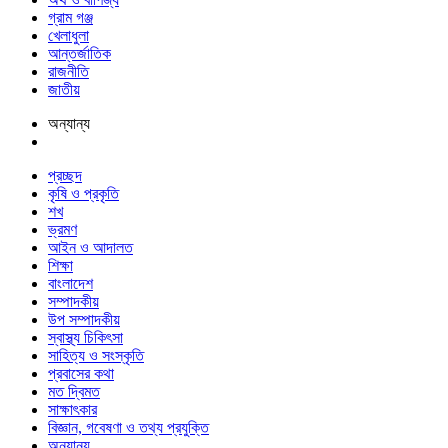
গ্রাম গঞ্জ
খেলাধুলা
আন্তর্জাতিক
রাজনীতি
জাতীয়
অন্যান্য
প্রচ্ছদ
কৃষি ও প্রকৃতি
শখ
ভ্রমণ
আইন ও আদালত
শিক্ষা
বাংলাদেশ
সম্পাদকীয়
উপ সম্পাদকীয়
স্বাস্থ্য চিকিৎসা
সাহিত্য ও সংস্কৃতি
প্রবাসের কথা
মত দ্বিমত
সাক্ষাৎকার
বিজ্ঞান, গবেষণা ও তথ্য প্রযুক্তি
অন্যান্য