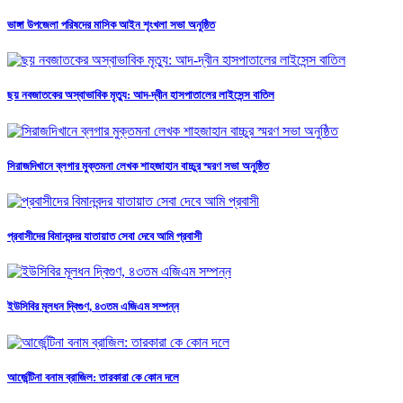
ভাঙ্গা উপজেলা পরিষদের মাসিক আইন শৃংখলা সভা অনুষ্ঠিত
ছয় নবজাতকের অস্বাভাবিক মৃত্যু: আদ-দ্বীন হাসপাতালের লাইসেন্স বাতিল
সিরাজদিখানে ব্লগার মুক্তমনা লেখক শাহজাহান বাচ্চুর স্মরণ সভা অনুষ্ঠিত
প্রবাসীদের বিমানবন্দর যাতায়াত সেবা দেবে আমি প্রবাসী
ইউসিবির মূলধন দ্বিগুণ, ৪৩তম এজিএম সম্পন্ন
আর্জেন্টিনা বনাম ব্রাজিল: তারকারা কে কোন দলে