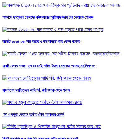
পঞ্চগড়ে ছাত্রদল নেতাদের বহিস্কারের প্রতিবাদ করায় চার নেতাকে শোকজ
বাজেট ২০২৫-২৬: দাম কমতে ও দাম বাড়তে পারে যেসব পণ্যের
চাকরি ফেরত পাওয়া দুদকের সেই শরীফ তিনবার বললেন ‘আলহামদুলিল্লাহ’
বাংলাদেশ চলচ্চিত্রের আদি পর্ব, ঝর্না বসাক থেকে শবনম
পদ্মা ও যমুনা সেতুতে সর্বোচ্চ টোল আদায়ের রেকর্ড
বিশিষ্ট প্রাবন্ধিক ও শিক্ষাবিদ অধ্যাপক যতীন সরকার আর নেই