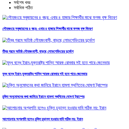
সর্বশেষ খবর
সর্বাধিক পঠিত
লৌহজংয়ে সবুজায়নের ৪ বছর: এবার ৪ হাজার শিক্ষার্থীর মাঝে ফলজ বৃক্ষ বিতরণ
তীব্র গরমে অতিষ্ঠ লৌহজংবাসী, বাড়ছে লোডশেডিংয়ের দুর্ভোগ
যুদ্ধ বন্ধে ইরান-যুক্তরাষ্ট্র শান্তি স্মারক রোববার সই হতে পারে জেনেভায়
চুক্তি অনুমোদনের কথা জানিয়ে ইরানে হামলা স্থগিতের ঘোষণা ট্রাম্পের
আলোচনায় অগ্রগতি হলেও চুক্তি চূড়ান্ত হওয়ার দাবি সঠিক নয়: ইরান