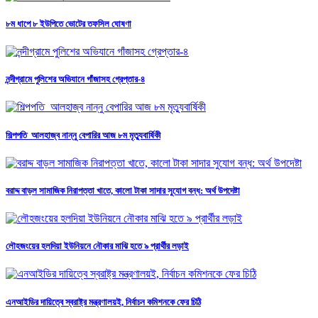
৮ম ধাপে ৮ ইউপিতে ভোটের তফসিল ঘোষণা
নন্দীগ্রামে পুলিশের অভিযানে গাঁজাসহ গ্রেপ্তার-৪
শিল্পপতি আলহাজ্ব নান্নু বেপারির আজ ৮ম মৃত্যুবার্ষিকী
বরাদ্দ বাড়ল সামাজিক নিরাপত্তা খাতে, কালো টাকা সাদার সুযোগ বন্ধ: অর্থ উপদেষ্টা
লৌহজংয়ের হলদিয়া ইউনিয়নে নৌকার মাঝি হতে ৯ প্রার্থীর লড়াই
এনআইডির দায়িত্বে স্বরাষ্ট্র মন্ত্রণালয়ই, নির্বাচন কমিশনকে ফের চিঠি