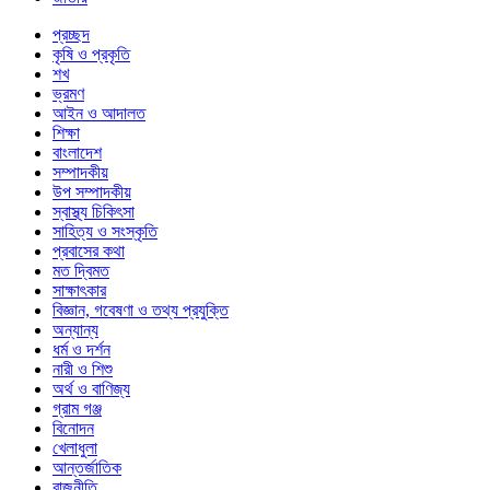
প্রচ্ছদ
কৃষি ও প্রকৃতি
শখ
ভ্রমণ
আইন ও আদালত
শিক্ষা
বাংলাদেশ
সম্পাদকীয়
উপ সম্পাদকীয়
স্বাস্থ্য চিকিৎসা
সাহিত্য ও সংস্কৃতি
প্রবাসের কথা
মত দ্বিমত
সাক্ষাৎকার
বিজ্ঞান, গবেষণা ও তথ্য প্রযুক্তি
অন্যান্য
ধর্ম ও দর্শন
নারী ও শিশু
অর্থ ও বাণিজ্য
গ্রাম গঞ্জ
বিনোদন
খেলাধুলা
আন্তর্জাতিক
রাজনীতি