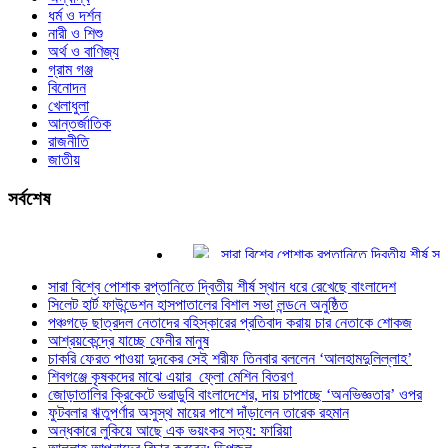
ধর্ম ও দর্শন
নারী ও শিশু
অর্থ ও বাণিজ্য
গ্রাম গঞ্জ
বিনোদন
খেলাধুলা
আন্তর্জাতিক
রাজনীতি
জাতীয়
সর্বশেষ
সারা বিশ্বে পোশাক রপ্তানিতে দ্বিতীয় শীর্ষ স্থান 
সিলেট হার্ট ফাউন্ডেশন হাসপাতালের বিশাল সভা লন্ড‌ন
সারা বিশ্বে পোশাক রপ্তানিতে দ্বিতীয় শীর্ষ স্থান ধরে রেখেছে বাংলাদেশ
পঞ্চগড়ে ছাত্রদল নেতাদের বহিস্কারের প্রতিবাদ 
সিলেট হার্ট ফাউন্ডেশন হাসপাতালের বিশাল সভা লন্ড‌নে অনুষ্ঠিত
আশ্রয়কেন্দ্রে যাচ্ছে ফেনীর মানুষ
পঞ্চগড়ে ছাত্রদল নেতাদের বহিস্কারের প্রতিবাদ করায় চার নেতাকে শোকজ
চাকরি ফেরত পাওয়া দুদকের সেই শরীফ তিনবার বল
আশ্রয়কেন্দ্রে যাচ্ছে ফেনীর মানুষ
শিবগঞ্জে কৃষকদের মাঝে এয়ার ফ্লো মেশিন বিতরণ
চাকরি ফেরত পাওয়া দুদকের সেই শরীফ তিনবার বললেন ‘আলহামদুলিল্লাহ’
জোড়াতালির ক্রিকেটে ভরাডুবি বাংলাদেশের, দায় চা
শিবগঞ্জে কৃষকদের মাঝে এয়ার ফ্লো মেশিন বিতরণ
জোড়াতালির ক্রিকেটে ভরাডুবি বাংলাদেশের, দায় চাপাচ্ছে ‘অনভিজ্ঞতার’ ওপর
ফুটবলার ঋতুপর্ণার অসুস্থ মায়ের পাশে দাঁড়ালেন ত
ফুটবলার ঋতুপর্ণার অসুস্থ মায়ের পাশে দাঁড়ালেন তারেক রহমান
অন্ধকারে লুকিয়ে আছে এক ভয়ংকর সত্য: ফারিয়া
অন্ধকারে লুকিয়ে আছে এক ভয়ংকর সত্য: ফারিয়া
আল্লাহ আপনাদের বিচার করবেন: ডিপজল