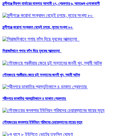
মুন্সীগঞ্জে ট্রিপল মার্ডারের মামলায় আসামী ২৭, গ্রেফতার ৬, আতঙ্কে এলাকাবাসী
মুন্সীগঞ্জে করোনা সংক্রমন বেড়েই চলছে, মৃতের সংখ্যা ৮০
সিরাজদিখানে গলায় ফাঁস দিয়ে যুবকের আত্মহত্যা
লৌহজংয়ে পরকীয়ার জেরে দুই সন্তানের জননী খুন, স্বামী আটক
শ্রীনগরে ডাকাতির প্রস্তুতিকালে ৪ ডাকাত গ্রেফতার
লৌহজংয়ের কনকসার ইউনিয়ন পরিষদের চেয়ারম্যানের মায়ের মৃত্যু