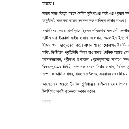
হয়েছে।
সভায় সভাপতিত্ব করেন দৈনিক মুন্সিগঞ্জের বার্তা-এর প্রধা
অনুষ্ঠানটি সঞ্চালনা করেন সহসম্পাদক শাহিদুল হাসান শাওন।
মতবিনিময় সভায় উপস্থিত ছিলেন পত্রিকার সহযোগী সম্পাদক মি
মাল্টিমিডিয়া ইনচার্জ সাইদ হাসান আফরান, অনলাইন ইনচার
সিজান খান, ছাত্রনেতা রাতুল হাসান শান্ত, মোহাম্মদ ইয়ামি
মাঝি, ডিজিটাল প্রতিনিধি মিলন হাওলাদার, দৈনিক আমার দেশ 
আসাদুজ্জামান, শ্রীনগর উপজেলা প্রেসক্লাবের সাধারণ সম
বিক্রমপুর-এর নির্বাহী সম্পাদক সৈয়দ নির্ঝর হাসান, দৈনিক মু
সম্পাদক আসিফ বাধন, রায়হান বাউলসহ অন্যান্য সাংবাদিক ও 
আলোচনার শুরুতে দৈনিক মুন্সিগঞ্জের বার্তা-এর ঘোষণাপত্র
উপস্থিত সবাই কৃতজ্ঞতা জ্ঞাপন করেন।
কা/আ