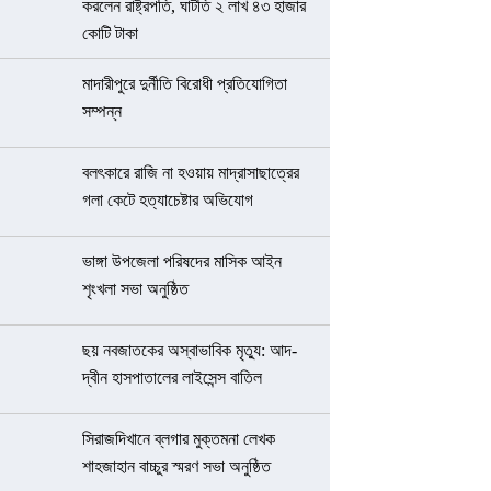
করলেন রাষ্ট্রপতি, ঘাটতি ২ লাখ ৪৩ হাজার
কোটি টাকা
মাদারীপুরে দুর্নীতি বিরোধী প্রতিযোগিতা
সম্পন্ন
বলৎকারে রাজি না হওয়ায় মাদ্রাসাছাত্রের
গলা কেটে হত্যাচেষ্টার অভিযোগ
ভাঙ্গা উপজেলা পরিষদের মাসিক আইন
শৃংখলা সভা অনুষ্ঠিত
ছয় নবজাতকের অস্বাভাবিক মৃত্যু: আদ-
দ্বীন হাসপাতালের লাইসেন্স বাতিল
সিরাজদিখানে ব্লগার মুক্তমনা লেখক
শাহজাহান বাচ্চুর স্মরণ সভা অনুষ্ঠিত