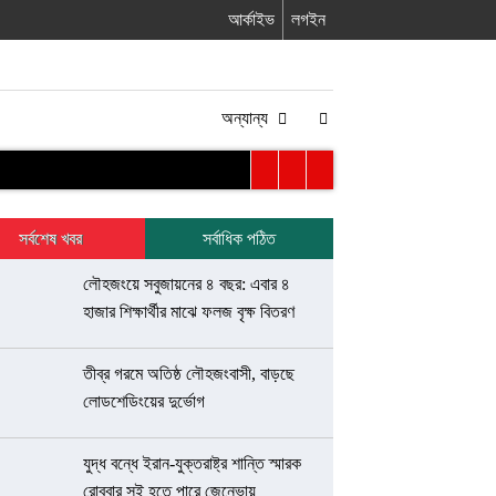
আর্কাইভ
লগইন
অন্যান্য
সর্বশেষ খবর
সর্বাধিক পঠিত
লৌহজংয়ে সবুজায়নের ৪ বছর: এবার ৪
হাজার শিক্ষার্থীর মাঝে ফলজ বৃক্ষ বিতরণ
তীব্র গরমে অতিষ্ঠ লৌহজংবাসী, বাড়ছে
লোডশেডিংয়ের দুর্ভোগ
যুদ্ধ বন্ধে ইরান-যুক্তরাষ্ট্র শান্তি স্মারক
রোববার সই হতে পারে জেনেভায়