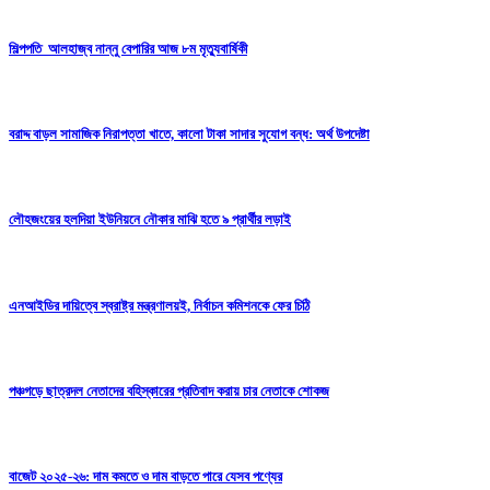
শিল্পপতি আলহাজ্ব নান্নু বেপারির আজ ৮ম মৃত্যুবার্ষিকী
বরাদ্দ বাড়ল সামাজিক নিরাপত্তা খাতে, কালো টাকা সাদার সুযোগ বন্ধ: অর্থ উপদেষ্টা
লৌহজংয়ের হলদিয়া ইউনিয়নে নৌকার মাঝি হতে ৯ প্রার্থীর লড়াই
এনআইডির দায়িত্বে স্বরাষ্ট্র মন্ত্রণালয়ই, নির্বাচন কমিশনকে ফের চিঠি
পঞ্চগড়ে ছাত্রদল নেতাদের বহিস্কারের প্রতিবাদ করায় চার নেতাকে শোকজ
বাজেট ২০২৫-২৬: দাম কমতে ও দাম বাড়তে পারে যেসব পণ্যের