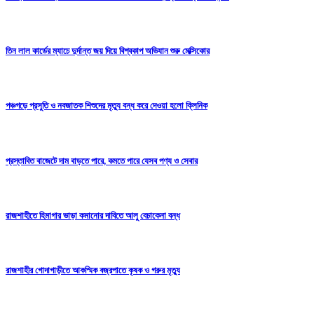
তিন লাল কার্ডের ম্যাচে দুর্দান্ত জয় দিয়ে বিশ্বকাপ অভিযান শুরু মেক্সিকোর
পঞ্চগড়ে প্রসুতি ও নবজাতক শিশুদের মৃত্যু বন্ধ করে দেওয়া হলো ক্লিনিক
প্রস্তাবিত বাজেটে দাম বাড়তে পারে, কমতে পারে যেসব পণ্য ও সেবার
রাজশাহীতে হিমাগার ভাড়া কমানোর দাবিতে আলু বেচাকেনা বন্ধ
রাজশাহীর গোদাগাড়ীতে আকস্মিক বজ্রপাতে কৃষক ও গরুর মৃত্যু