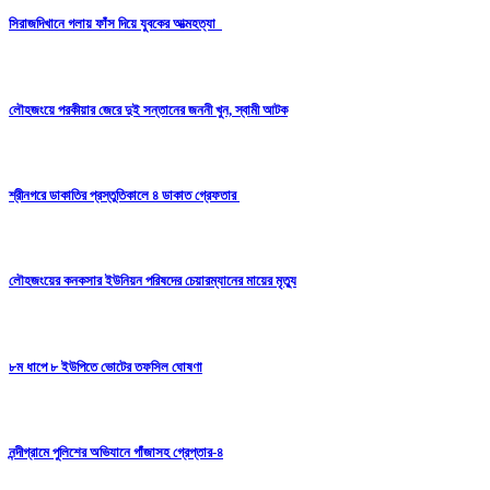
সিরাজদিখানে গলায় ফাঁস দিয়ে যুবকের আত্মহত্যা
লৌহজংয়ে পরকীয়ার জেরে দুই সন্তানের জননী খুন, স্বামী আটক
শ্রীনগরে ডাকাতির প্রস্তুতিকালে ৪ ডাকাত গ্রেফতার
লৌহজংয়ের কনকসার ইউনিয়ন পরিষদের চেয়ারম্যানের মায়ের মৃত্যু
৮ম ধাপে ৮ ইউপিতে ভোটের তফসিল ঘোষণা
নন্দীগ্রামে পুলিশের অভিযানে গাঁজাসহ গ্রেপ্তার-৪