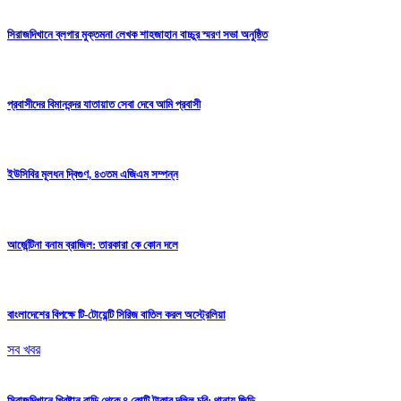
সিরাজদিখানে ব্লগার মুক্তমনা লেখক শাহজাহান বাচ্চুর স্মরণ সভা অনুষ্ঠিত
প্রবাসীদের বিমানবন্দর যাতায়াত সেবা দেবে আমি প্রবাসী
ইউসিবির মূলধন দ্বিগুণ, ৪৩তম এজিএম সম্পন্ন
আর্জেন্টিনা বনাম ব্রাজিল: তারকারা কে কোন দলে
বাংলাদেশের বিপক্ষে টি-টোয়েন্টি সিরিজ বাতিল করল অস্ট্রেলিয়া
সব খবর
সিরাজদিখানে খ্রিষ্টান বাড়ি থেকে ৪ কোটি টাকার দলিল চুরি: থানায় জিডি