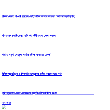
চাকরি ফেরত পাওয়া দুদকের সেই শরীফ তিনবার বললেন ‘আলহামদুলিল্লাহ’
বাংলাদেশ চলচ্চিত্রের আদি পর্ব, ঝর্না বসাক থেকে শবনম
পদ্মা ও যমুনা সেতুতে সর্বোচ্চ টোল আদায়ের রেকর্ড
বিশিষ্ট প্রাবন্ধিক ও শিক্ষাবিদ অধ্যাপক যতীন সরকার আর নেই
পূর্ব শত্রুতার জেরে লৌহজংয়ে স্বামী-স্ত্রীকে পিটিয়ে জখম
সব খবর