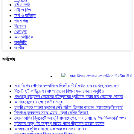
ধর্ম ও দর্শন
নারী ও শিশু
অর্থ ও বাণিজ্য
গ্রাম গঞ্জ
বিনোদন
খেলাধুলা
আন্তর্জাতিক
রাজনীতি
জাতীয়
সর্বশেষ
সারা বিশ্বে পোশাক রপ্তানিতে দ্বিতীয় শীর্ষ স্থ
সিলেট হার্ট ফাউন্ডেশন হাসপাতালের বিশাল সভা লন
সারা বিশ্বে পোশাক রপ্তানিতে দ্বিতীয় শীর্ষ স্থান ধরে রেখেছে বাংলাদেশ
পঞ্চগড়ে ছাত্রদল নেতাদের বহিস্কারের প্রতিব
সিলেট হার্ট ফাউন্ডেশন হাসপাতালের বিশাল সভা লন্ড‌নে অনুষ্ঠিত
আশ্রয়কেন্দ্রে যাচ্ছে ফেনীর মানুষ
পঞ্চগড়ে ছাত্রদল নেতাদের বহিস্কারের প্রতিবাদ করায় চার নেতাকে শোকজ
চাকরি ফেরত পাওয়া দুদকের সেই শরীফ তিনবার
আশ্রয়কেন্দ্রে যাচ্ছে ফেনীর মানুষ
শিবগঞ্জে কৃষকদের মাঝে এয়ার ফ্লো মেশিন বি
চাকরি ফেরত পাওয়া দুদকের সেই শরীফ তিনবার বললেন ‘আলহামদুলিল্লাহ’
জোড়াতালির ক্রিকেটে ভরাডুবি বাংলাদেশের, দায়
শিবগঞ্জে কৃষকদের মাঝে এয়ার ফ্লো মেশিন বিতরণ
জোড়াতালির ক্রিকেটে ভরাডুবি বাংলাদেশের, দায় চাপাচ্ছে ‘অনভিজ্ঞতার’ ওপর
ফুটবলার ঋতুপর্ণার অসুস্থ মায়ের পাশে দাঁড়ালে
ফুটবলার ঋতুপর্ণার অসুস্থ মায়ের পাশে দাঁড়ালেন তারেক রহমান
অন্ধকারে লুকিয়ে আছে এক ভয়ংকর সত্য: ফারি
অন্ধকারে লুকিয়ে আছে এক ভয়ংকর সত্য: ফারিয়া
আল্লাহ আপনাদের বিচার করবেন: ডিপজল