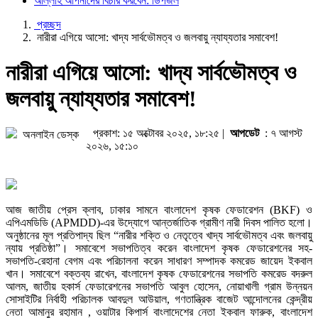
আল্লাহ আপনাদের বিচার করবেন: ডিপজল
প্রচ্ছদ
নারীরা এগিয়ে আসো: খাদ্য সার্বভৌমত্ব ও জলবায়ু ন্যায্যতার সমাবেশ!
নারীরা এগিয়ে আসো: খাদ্য সার্বভৌমত্ব ও
জলবায়ু ন্যায্যতার সমাবেশ!
প্রকাশ: ১৫ অক্টোবর ২০২৫, ১৮:২৫ |
আপডেট
: ৭ আগস্ট
অনলাইন ডেস্ক
২০২৬, ১৫:১০
আজ জাতীয় প্রেস ক্লাব, ঢাকার সামনে বাংলাদেশ কৃষক ফেডারেশন (BKF) ও
এপিএমডিডি (APMDD)-এর উদ্যোগে আন্তর্জাতিক গ্রামীণ নারী দিবস পালিত হলো।
অনুষ্ঠানের মূল প্রতিপাদ্য ছিল “নারীর শক্তি ও নেতৃত্বে খাদ্য সার্বভৌমত্ব এবং জলবায়ু
ন্যায় প্রতিষ্ঠা”। সমাবেশে সভাপতিত্ব করেন বাংলাদেশ কৃষক ফেডারেশনের সহ-
সভাপতি-রেহানা বেগম এবং পরিচালনা করেন সাধারণ সম্পাদক কমরেড জায়েদ ইকবাল
খান। সমাবেশে বক্তব্য রাখেন, বাংলাদেশ কৃষক ফেডারেশনের সভাপতি কমরেড বদরুল
আলম, জাতীয় হকার্স ফেডারেশনের সভাপতি আবুল হোসেন, নোয়াখালী গ্রাম উন্নয়ন
সোসাইটির নির্বাহী পরিচালক আবদুল আউয়াল, গণতান্ত্রিক বাজেট আন্দোলনের কেন্দ্রীয়
নেতা আমানুর রহামান , ওয়াটার কিপার্স বাংলাদেশের নেতা ইকবাল ফারুক, বাংলাদেশ