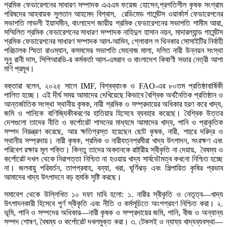
শ্রমিক ফেডারেশনের সাধারণ সম্পাদক এএএম ফয়েজ হোসেন,প্রগতিশীল কৃষক সংগ্রাম
পরিষদের আহবায়ক সুলতান আহমেদ বিশ্বাস, রেডিমেড গার্মেন্টস ওয়ার্কার্স ফেডারেশনের
সভাপতি লাভলী ইয়াসমীন, বাংলাদেশ জায়ীয় শ্রমিক ফেডারেশনের সভাপতি শামীম আরা,
সম্মিলিত শ্রমিক ফেডারেশনের সাধারণ সম্পাদক নাহিদুল হাসান নয়ন, মাদারল্যান্ড গার্মেন্টস
শ্রমিক ফেডারেশনের সাধারণ সম্পাদক আল-আমিন, গ্লোবাল ল থিনকার সোসাইটির নির্বাহী
পরিচালক স্মিতা রাওম্যান, কসমসের সভাপতি মেহনাজ মালা, দলিত নারী উন্নয়ন সংস্থা
সুনু রানী দাস, সিপিআরডি-র কর্মকর্তা আল-এমরান ও বাংলাদেশ কিষাণী সভার নেত্রী আশা
মণি প্রমূখ।
বক্তারা বলেন, ২০২৫ সালে IMF, বিশ্বব্যাংক ও FAO-এর ৮০তম প্রতিষ্ঠাবার্ষিকী
পালিত হচ্ছে। এই দীর্ঘ সময় আমাদের দেখিয়েছে কিভাবে বৈশ্বিক অর্থনৈতিক প্রতিষ্ঠান ও
আন্তর্জাতিক সংস্থা স্থানীয় কৃষক, নারী শ্রমিক ও সম্প্রদায়ের অধিকার হরণ করে খাদ্য,
জমি ও পানিকে বাণিজ্যিকীকরণের হাতিয়ার হিসেবে ব্যবহার করেছে। বৈশ্বিক উত্তর
দেশগুলো তাদের নীতি ও কর্পোরেট শাসনের মাধ্যমে আমাদের খাদ্য, পানি ও প্রাকৃতিক
সম্পদ নিয়ন্ত্রণ করেছে, আর ক্ষতিগ্রস্ত হয়েছেন ছোট কৃষক, নারী, শহুরে দরিদ্র ও
স্থানীয় সম্প্রদায়। নারী কৃষক, শ্রমিক ও নারীযত্নশ্রমীরা খাদ্য উৎপাদন, সংরক্ষণ এবং
পরিবেশ রক্ষার মূল শক্তি। কিন্তু তাদের অবদানকে রাষ্ট্রীয় স্বীকৃতি না দেয়ায়, বৈষম্য ও
কর্পোরেট দখল থেকে নিরাপত্তা নিশ্চিত না হওয়ায় খাদ্য সার্বভৌমত্ব কখনো নিশ্চিত হচ্ছে
না। জলবায়ু পরিবর্তন, তাপপ্রবাহ, বন্যা, খরা, ঘূর্ণিঝড় এবং শিল্পায়িত কৃষির প্রভাব
আমাদের খাদ্য উৎপাদনে বড় হুমকি সৃষ্টি করছে।
সমাবেশ থেকে উল্লিখিত ১০ দফা দাবি হলো: ১. নারীর স্বীকৃতি ও নেতৃত্ব—খাদ্য
উৎপাদনকারী হিসেবে পূর্ণ স্বীকৃতি এবং নীতি ও কর্মসূচিতে অংশগ্রহণ নিশ্চিত করা। ২.
ভূমি, পানি ও সম্পদের অধিকার—নারী কৃষক ও সম্প্রদায়ের জমি, পানি, বীজ ও অন্যান্য
সম্পদ শোষণ, বৈষম্য ও কর্পোরেট দখলমুক্ত করা। ৩. টেকসই ও ন্যায্য খাদ্যব্যবস্থা—