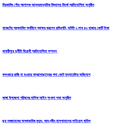
মিরকাদিম পৌর প্রশাসক আন্তঃমাধ্যমিক বিদ্যালয় বিতর্ক প্রতিযোগিতা অনুষ্ঠিত
বাজেটের প্রস্তাবিত অর্থবিলে স্বাক্ষর করলেন রাষ্ট্রপতি, ঘাটতি ২ লাখ ৪৩ হাজার কোটি টাকা
মাদারীপুরে দুর্নীতি বিরোধী প্রতিযোগিতা সম্পন্ন
বলৎকারে রাজি না হওয়ায় মাদ্রাসাছাত্রের গলা কেটে হত্যাচেষ্টার অভিযোগ
ভাঙ্গা উপজেলা পরিষদের মাসিক আইন শৃংখলা সভা অনুষ্ঠিত
ছয় নবজাতকের অস্বাভাবিক মৃত্যু: আদ-দ্বীন হাসপাতালের লাইসেন্স বাতিল