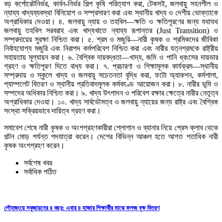
বড় কর্পোরেটনির্ভর, কার্বন-নির্ভর শিল্প কৃষি পরিত্যাগ করা, টেকসই, জলবায়ু সহনশীল ও
ন্যায্য খাদ্যব্যবস্থা বিনিয়োগ ও সম্প্রসারণ করা এবং স্থানীয় খাদ্য ও দেশীয় ভোক্তাকে
অগ্রাধিকার দেওয়া। ৪. জলবায়ু ন্যায় ও তহবিল—ক্ষতি ও ক্ষতিপূরণের জন্য যথাযথ
জলবায়ু তহবিল সরবরাহ এবং খাদ্যখাতে ন্যায্য রূপান্তর (Just Transition) ও
সম্প্রদায়ের সুরক্ষা নিশ্চিত করা। ৫. শ্রম ও মজুরি—নারী কৃষক ও শ্রমিকদের জীবিকা
নির্বাহযোগ্য মজুরি এবং নিরাপদ কর্মপরিবেশ নিশ্চিত করা এবং নারীর যত্নশ্রমকে রাষ্ট্রীয়
সহায়তায় মূল্যায়ন করা। ৬. বৈশ্বিক দায়বদ্ধতা—খাদ্য, জমি ও পানি ধ্বংসের দায়ভার
গ্রহণ ও ক্ষতিপূরণ দিতে বাধ্য করা। ৭. প্রচারণা ও শিক্ষামূলক কার্যক্রম—স্থানীয়
সম্প্রদায় ও স্কুলে খাদ্য ও জলবায়ু সচেতনতা বৃদ্ধি করা, ফটো অ্যাকশন, কর্মশালা,
প্যাম্পলেট বিতরণ ও স্থানীয় প্রতিবাদমূলক কর্মকাণ্ড আয়োজন করা। ৮. নারীর ভূমি ও
সম্পদের অধিকার নিশ্চিত করা। ৯. খাদ্য উৎপাদন ও পরিবেশ রক্ষার ক্ষেত্রে নারীর নেতৃত্ব
অগ্রাধিকার দেওয়া। ১০. খাদ্য সার্বভৌমত্ব ও জলবায়ু ন্যায়ের জন্য রাষ্ট্র এবং বৈশ্বিক
সংস্থা সক্রিয়ভাবে দায়িত্ব গ্রহণ করা।
সমাবেশ শেষে নারী কৃষক ও অংশগ্রহণকারীরা শ্লোগান ও ব্যানার নিয়ে প্রেস ক্লাব থেকে
পল্টন মোড় পর্যন্ত পদযাত্রা করেন। দেশের বিভিন্ন আঞ্চল হতে আগত শতাধিক নারী
কৃষক অংশগ্রহণ করেন।
সর্বশেষ খবর
সর্বাধিক পঠিত
লৌহজংয়ে সবুজায়নের ৪ বছর: এবার ৪ হাজার শিক্ষার্থীর মাঝে ফলজ বৃক্ষ বিতরণ