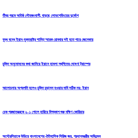
তীব্র গরমে অতিষ্ঠ লৌহজংবাসী, বাড়ছে লোডশেডিংয়ের দুর্ভোগ
যুদ্ধ বন্ধে ইরান-যুক্তরাষ্ট্র শান্তি স্মারক রোববার সই হতে পারে জেনেভায়
চুক্তি অনুমোদনের কথা জানিয়ে ইরানে হামলা স্থগিতের ঘোষণা ট্রাম্পের
আলোচনায় অগ্রগতি হলেও চুক্তি চূড়ান্ত হওয়ার দাবি সঠিক নয়: ইরান
চেক প্রজাতন্ত্রকে ২–১ গোলে হারিয়ে বিশ্বকাপ শুরু দক্ষিণ কোরিয়ার
অস্ট্রেলিয়াকে উড়িয়ে বাংলাদেশের ঐতিহাসিক সিরিজ জয়, প্রধানমন্ত্রীর অভিনন্দন