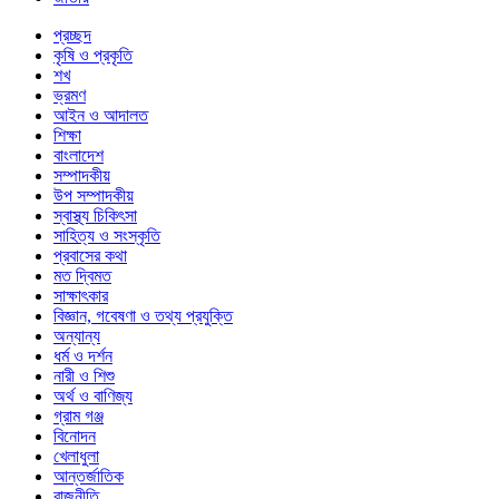
প্রচ্ছদ
কৃষি ও প্রকৃতি
শখ
ভ্রমণ
আইন ও আদালত
শিক্ষা
বাংলাদেশ
সম্পাদকীয়
উপ সম্পাদকীয়
স্বাস্থ্য চিকিৎসা
সাহিত্য ও সংস্কৃতি
প্রবাসের কথা
মত দ্বিমত
সাক্ষাৎকার
বিজ্ঞান, গবেষণা ও তথ্য প্রযুক্তি
অন্যান্য
ধর্ম ও দর্শন
নারী ও শিশু
অর্থ ও বাণিজ্য
গ্রাম গঞ্জ
বিনোদন
খেলাধুলা
আন্তর্জাতিক
রাজনীতি