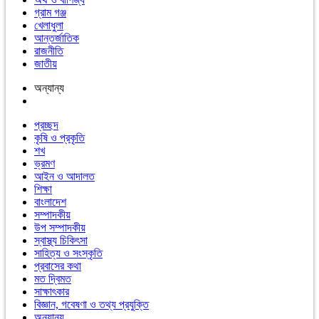
গ্রাম গঞ্জ
খেলাধুলা
আন্তর্জাতিক
রাজনীতি
জাতীয়
অন্যান্য
প্রচ্ছদ
কৃষি ও প্রকৃতি
শখ
ভ্রমণ
আইন ও আদালত
শিক্ষা
বাংলাদেশ
সম্পাদকীয়
উপ সম্পাদকীয়
স্বাস্থ্য চিকিৎসা
সাহিত্য ও সংস্কৃতি
প্রবাসের কথা
মত দ্বিমত
সাক্ষাৎকার
বিজ্ঞান, গবেষণা ও তথ্য প্রযুক্তি
অন্যান্য