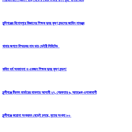
মুন্সিগঞ্জের বিনোদপুরে বিজ্ঞানের শিক্ষক হৃদয় কৃষ্ণ মন্ডলের জামিন নামঞ্জুর
খামার জগতে বিস্ময়কর নাম ডাচ ডেইরী লিমিটেড
কথিত ধর্ম অবমাননা ও একজন শিক্ষক হৃদয় কৃষ্ণ মন্ডল!
মুন্সীগঞ্জে ট্রিপল মার্ডারের মামলায় আসামী ২৭, গ্রেফতার ৬, আতঙ্কে এলাকাবাসী
মুন্সীগঞ্জে করোনা সংক্রমন বেড়েই চলছে, মৃতের সংখ্যা ৮০