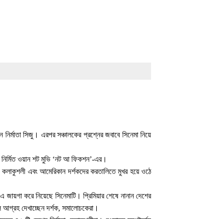
েন নির্মাতা সিজু। এরপর সঞ্চালকের প্রশ্নের জবাবে সিনেমা নিয়ে
িজু নির্মিত ওয়ান শট মুভি ‘নট আ ফিকশন’-এর।
তা, কলাকুশলী এবং আমেরিকান দর্শকদের করতালিতে মুখর হয়ে ওঠে
 এ জায়গা করে নিয়েছে সিনেমাটি। প্রিমিয়ার শেষে নানান দেশের
মুল আগ্রহ দেখাচ্ছেন দর্শক, সমালোচকেরা।