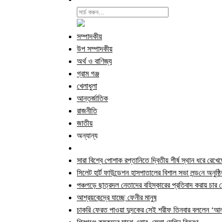
সম্পাদকীয়
উপ সম্পাদকীয়
অর্থ ও বাণিজ্য
গ্রাম গঞ্জ
খেলাধুলা
আন্তর্জাতিক
রাজনীতি
জাতীয়
অন্যান্য
সারা বিশ্বে পোশাক রপ্তানিতে দ্বিতীয় শীর্ষ স্থান ধরে রেখে
সিলেট হার্ট ফাউন্ডেশন হাসপাতালের বিশাল সভা লন্ড‌নে অনুষ্ঠ
পঞ্চগড়ে ছাত্রদল নেতাদের বহিস্কারের প্রতিবাদ করায় চা
আশ্রয়কেন্দ্রে যাচ্ছে ফেনীর মানুষ
চাকরি ফেরত পাওয়া দুদকের সেই শরীফ তিনবার বললেন ‘আল