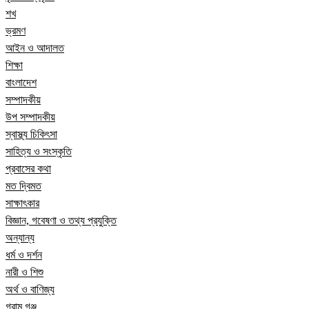
শখ
ভ্রমণ
আইন ও আদালত
শিক্ষা
বাংলাদেশ
সম্পাদকীয়
উপ সম্পাদকীয়
স্বাস্থ্য চিকিৎসা
সাহিত্য ও সংস্কৃতি
প্রবাসের কথা
মত দ্বিমত
সাক্ষাৎকার
বিজ্ঞান, গবেষণা ও তথ্য প্রযুক্তি
অন্যান্য
ধর্ম ও দর্শন
নারী ও শিশু
অর্থ ও বাণিজ্য
গ্রাম গঞ্জ