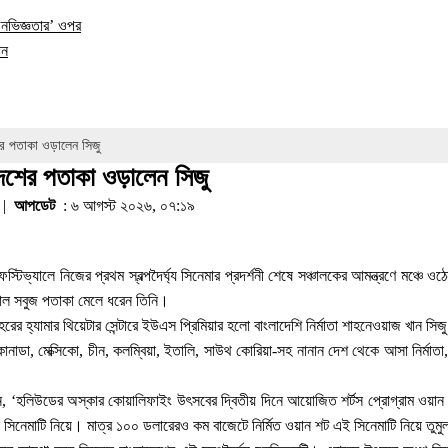
অনভিজ্ঞতার’ ওপর
ান
র পতাকা ওড়ালেন সিজু
েশের পতাকা ওড়ালেন সিজু
৭ |
আপডেট
: ৬ আগস্ট ২০২৬, ০৭:১৯
টিভ্যালে নিজের প্রথম স্বল্পদৈর্ঘ্য সিনেমার প্রদর্শনী শেষে সঞ্চালকের আমন্ত্রণে মঞ্চে ওঠ
 লাল সবুজ পতাকা মেলে ধরেন তিনি।
শহরের হ্যামার থিয়েটার সেন্টারে ইউএস প্রিমিয়ার হলো বাংলাদেশি নির্মাতা শাহনেওয়াজ খান স
ানাডা, মেক্সিকো, চীন, কলম্বিয়া, ইতালি, সাউথ কোরিয়া-সহ নানান দেশ থেকে আসা নির্মা
জানান, ‘হলিউডের অস্কার কোয়ালিফাইং উৎসবের দ্বিতীয় দিনে আয়োজিত শর্টস প্রোগ্রাম ওয়ান
ঠেন সিনেমাটি নিয়ে। মাত্র ১০০ ডলারেরও কম বাজেটে নির্মিত ওয়ান শট এই সিনেমাটি নিয়ে তু