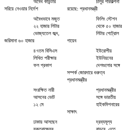
অবৈধ কাউন্টার
চালুর পরিকল্পনা
সরিয়ে নেওয়ার নির্দেশ
রয়েছে: প্রধানমন্ত্রী
অবৈধভাবে মজুত
ফিলিং স্টেশন
২২ হাজার লিটার
থেকে ৫০ হাজার
ভোজ্যতেল জব্দ,
লিটার পেট্রোল
জরিমানা ৬০ হাজার
গায়েব
৪৭তম বিসিএস
ইউরোপীয়
লিখিত পরীক্ষার
ইউনিয়নের
ফল প্রকাশ
দেশগুলোর সঙ্গে
সম্পর্ক জোরদারে গুরুত্ব
প্রধানমন্ত্রীর
সংরক্ষিত নারী
প্রধানমন্ত্রীর
আসনের ভোট
সঙ্গে ভারতীয়
১২ মে
হাইকমিশনারের
সাক্ষাৎ
ঢাকায় আসছেন
দ্রব্যমূল্য
যুক্তরাজ্যের
বাড়বে, এতে