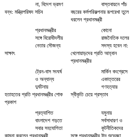
না, বিদেশ ভ্রমণ
বাস্তবায়নে পাঁচ
বন্ধ: মন্ত্রিপরিষদ সচিব
বছরের কর্মপরিকল্পনার রূপরেখা তুলে
ধরলেন প্রধানমন্ত্রী
প্রধানমন্ত্রীর
কোনো
সঙ্গে বিরোধীদলীয়
রাজনৈতিক দলের
নেতার সৌজন্য
সদস্য হবেন না:
সাক্ষাৎ
খেলোয়াড়দের প্রতি আহ্বান
প্রধানমন্ত্রীর
ট্রেন-বাস সংঘর্ষ
মার্কিন কংগ্রেসে
ও অন্যান্য
একাত্তরের
দুর্ঘটনায়
গণহত্যার
হতাহতের প্রতি প্রধানমন্ত্রীর শোক
স্বীকৃতি চেয়ে প্রস্তাব
প্রকাশ
প্রত্যাশিত
যমুনায়
বাংলাদেশ গড়তে
সর্বসাধারণ ও
সবার সহযোগিতা
কূটনীতিকদের
কামনা করলেন প্রধানমন্ত্রী
সঙ্গে প্রধানমন্ত্রীর ঈদ শুভেচ্ছা