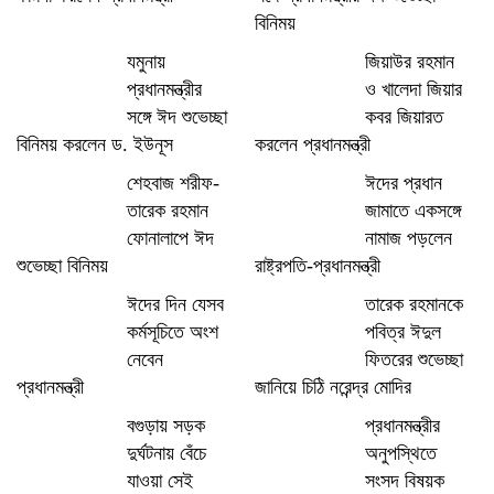
বিনিময়
যমুনায়
জিয়াউর রহমান
প্রধানমন্ত্রীর
ও খালেদা জিয়ার
সঙ্গে ঈদ শুভেচ্ছা
কবর জিয়ারত
বিনিময় করলেন ড. ইউনূস
করলেন প্রধানমন্ত্রী
শেহবাজ শরীফ-
ঈদের প্রধান
তারেক রহমান
জামাতে একসঙ্গে
ফোনালাপে ঈদ
নামাজ পড়লেন
শুভেচ্ছা বিনিময়
রাষ্ট্রপতি-প্রধানমন্ত্রী
ঈদের দিন যেসব
তারেক রহমানকে
কর্মসূচিতে অংশ
পবিত্র ঈদুল
নেবেন
ফিতরের শুভেচ্ছা
প্রধানমন্ত্রী
জানিয়ে চিঠি নরেন্দ্র মোদির
বগুড়ায় সড়ক
প্রধানমন্ত্রীর
দুর্ঘটনায় বেঁচে
অনুপস্থিতে
যাওয়া সেই
সংসদ বিষয়ক