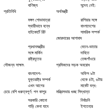
বাণিজ্য
সন্দেহ নেই:
প্রতিনিধি
অর্থমন্ত্রী
মঙ্গল শোভাযাত্রা
রাশিয়ার সঙ্গে
স্থায়ীভাবে বন্ধে
বাংলাদেশের
হাইকোর্টে রিট
সামরিক সম্পর্ক
জোরদারের আশাবাদ
প্রধানমন্ত্রীর
বেতন-ভাতার
সঙ্গে মার্কিন
দাবিতে
রাষ্ট্রদূতের
তেজগাঁওয়ে
সৌজন্য সাক্ষাৎ
শ্রমিকদের সড়ক অবরোধ
বাংলাদেশ-
অফিস ৯টা
যুক্তরাষ্ট্র সম্পর্ক
থেকে ৪টা, ৬টায়
এখন আগের
মার্কেট বন্ধ:
চেয়ে বেশি গুরুত্বপূর্ণ: পল কাপুর
মন্ত্রিসভায় গুচ্ছ সিদ্ধান্ত
সরকারি কোনো
নির্বাচনি
গাড়ি কেনা যাবে
ইশতেহার