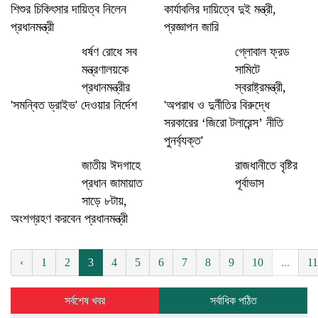
শিশুর চিকিৎসার দায়িত্ব নিলেন
কার্যাবলির দায়িত্বে দুই মন্ত্রী,
প্রধানমন্ত্রী
প্রজ্ঞাপন জারি
ধর্ষণ রোধে সব
গ্লোবাল ফ্রড
মন্ত্রণালয়কে
সামিটে
প্রধানমন্ত্রীর
স্বরাষ্ট্রমন্ত্রী,
'সমন্বিত ড্রাইভ' দেওয়ার নির্দেশ
'অপরাধ ও দুর্নীতির বিরুদ্ধে
সরকারের ‘জিরো টলারেন্স’ নীতি
পুনর্ব্যক্ত'
জাতীয় ঈদগাহে
রাজধানীতে বৃষ্টির
প্রধান জামায়াত
পূর্বাভাস
সাড়ে ৮টায়,
অংশগ্রহণ করবেন প্রধানমন্ত্রী
‹
1
2
3
4
5
6
7
8
9
10
...
1
সর্বশেষ খবর
সর্বাধিক পঠিত