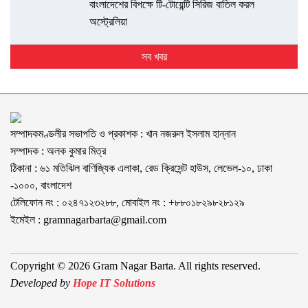
বাংলাদেশের বিপক্ষে টি-টোয়েন্টি সিরিজ বাতিল করল
অস্ট্রেলিয়া
সব খবর
সম্পাদকমণ্ডলীর সভাপতি ও প্রকাশক : খান নজরুল ইসলাম হান্নান
সম্পাদক : অলক কুমার মিত্র
ঠিকানা : ৬১ মতিঝিল বাণিজ্যিক এলাকা, রেড ক্রিসেন্ট হাউস, লেভেল-১০, ঢাকা
-১০০০, বাংলাদেশ
টেলিফোন নং : ০২৪৭১২৩২৮৮, মোবাইল নং : +৮৮০১৮২৯৮২৮১২৯
ইমেইল :
gramnagarbarta@gmail.com
Copyright © 2026 Gram Nagar Barta. All rights reserved.
Developed by
Hope IT Solutions