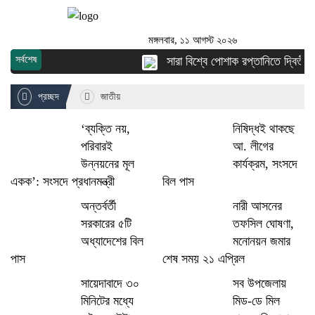
মঙ্গলবার, ১১ আগস্ট ২০২৬
সর্বশেষ
সারা বিশ্বে পোশাক রপ্তানিতে দ্বিতীয় শীর্
প্রচ্ছদ
জাতীয়
‘ব্যক্তি নয়,
নিষিদ্ধই থাকছে
পরিবারই
আ. লীগের
উন্নয়নের মূল
কার্যক্রম, সংসদে
একক’: সংসদে প্রধানমন্ত্রী
বিল পাস
অন্তর্বর্তী
নারী আসনের
সরকারের ৫টি
তফসিল ঘোষণা,
অধ্যাদেশের বিল
মনোনয়ন জমার
পাস
শেষ সময় ২১ এপ্রিল
সায়েদাবাদে ৩০
সব উপজেলায়
মিনিটের মধ্যে
মিড-ডে মিল