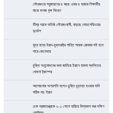
লৌহজংয়ে সবুজায়নের ৪ বছর: এবার ৪ হাজার শিক্ষার্থীর
মাঝে ফলজ বৃক্ষ বিতরণ
তীব্র গরমে অতিষ্ঠ লৌহজংবাসী, বাড়ছে লোডশেডিংয়ের
দুর্ভোগ
যুদ্ধ বন্ধে ইরান-যুক্তরাষ্ট্র শান্তি স্মারক রোববার সই হতে
পারে জেনেভায়
চুক্তি অনুমোদনের কথা জানিয়ে ইরানে হামলা স্থগিতের
ঘোষণা ট্রাম্পের
আলোচনায় অগ্রগতি হলেও চুক্তি চূড়ান্ত হওয়ার দাবি
সঠিক নয়: ইরান
চেক প্রজাতন্ত্রকে ২–১ গোলে হারিয়ে বিশ্বকাপ শুরু দক্ষিণ
কোরিয়ার