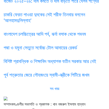
বাজেট ২০২৫-২৬: দাম কমতে ও দাম বাড়তে পারে যেসব পণ্যের
চাকরি ফেরত পাওয়া দুদকের সেই শরীফ তিনবার বললেন
‘আলহামদুলিল্লাহ’
বাংলাদেশ চলচ্চিত্রের আদি পর্ব, ঝর্না বসাক থেকে শবনম
পদ্মা ও যমুনা সেতুতে সর্বোচ্চ টোল আদায়ের রেকর্ড
বিশিষ্ট প্রাবন্ধিক ও শিক্ষাবিদ অধ্যাপক যতীন সরকার আর নেই
পূর্ব শত্রুতার জেরে লৌহজংয়ে স্বামী-স্ত্রীকে পিটিয়ে জখম
সব খবর
সম্পাদকমণ্ডলীর সভাপতি ও প্রকাশক : খান নজরুল ইসলাম হান্নান