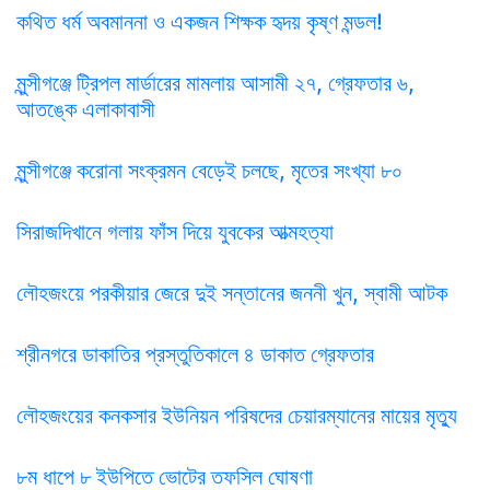
কথিত ধর্ম অবমাননা ও একজন শিক্ষক হৃদয় কৃষ্ণ মন্ডল!
মুন্সীগঞ্জে ট্রিপল মার্ডারের মামলায় আসামী ২৭, গ্রেফতার ৬,
আতঙ্কে এলাকাবাসী
মুন্সীগঞ্জে করোনা সংক্রমন বেড়েই চলছে, মৃতের সংখ্যা ৮০
সিরাজদিখানে গলায় ফাঁস দিয়ে যুবকের আত্মহত্যা
লৌহজংয়ে পরকীয়ার জেরে দুই সন্তানের জননী খুন, স্বামী আটক
শ্রীনগরে ডাকাতির প্রস্তুতিকালে ৪ ডাকাত গ্রেফতার
লৌহজংয়ের কনকসার ইউনিয়ন পরিষদের চেয়ারম্যানের মায়ের মৃত্যু
৮ম ধাপে ৮ ইউপিতে ভোটের তফসিল ঘোষণা