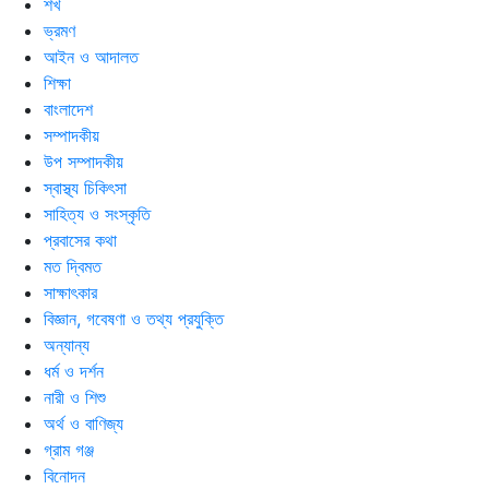
শখ
ভ্রমণ
আইন ও আদালত
শিক্ষা
বাংলাদেশ
সম্পাদকীয়
উপ সম্পাদকীয়
স্বাস্থ্য চিকিৎসা
সাহিত্য ও সংস্কৃতি
প্রবাসের কথা
মত দ্বিমত
সাক্ষাৎকার
বিজ্ঞান, গবেষণা ও তথ্য প্রযুক্তি
অন্যান্য
ধর্ম ও দর্শন
নারী ও শিশু
অর্থ ও বাণিজ্য
গ্রাম গঞ্জ
বিনোদন