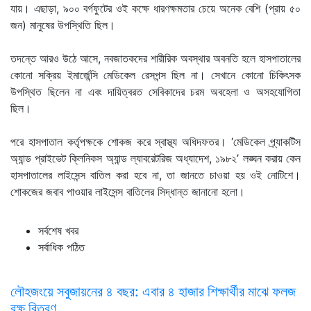
যায়। এছাড়া, ৯০০ বর্গফুটের ওই কক্ষে ধারণক্ষমতার চেয়ে অনেক বেশি (প্রায় ৫০
জন) মানুষের উপস্থিতি ছিল।
তদন্তে আরও উঠে আসে, নবজাতকদের শারীরিক অবস্থার অবনতি হলে হাসপাতালের
কোনো সক্রিয় ইমার্জেন্সি মেডিকেল রেসপন্স ছিল না। সেখানে কোনো চিকিৎসক
উপস্থিত ছিলেন না এবং দায়িত্বরত সেবিকাদের চরম অবহেলা ও অসহযোগিতা
ছিল।
পরে হাসপাতাল কর্তৃপক্ষকে শোকজ করে স্বাস্থ্য অধিদফতর। ‘মেডিকেল প্র্যাকটিস
অ্যান্ড প্রাইভেট ক্লিনিকস অ্যান্ড ল্যাবরেটরিজ অধ্যাদেশ, ১৯৮২’ লঙ্ঘন করায় কেন
হাসপাতালের লাইসেন্স বাতিল করা হবে না, তা জানতে চাওয়া হয় ওই নোটিশে।
শোকজের জবাব পাওয়ার লাইসেন্স বাতিলের সিদ্ধান্ত জানানো হলো।
সর্বশেষ খবর
সর্বাধিক পঠিত
লৌহজংয়ে সবুজায়নের ৪ বছর: এবার ৪ হাজার শিক্ষার্থীর মাঝে ফলজ
বৃক্ষ বিতরণ