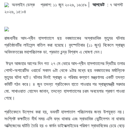
অনলাইন ডেস্ক
প্রকাশ: ১১ জুন ২০২৬, ১৬:৫৯ |
আপডেট
: ৭ আগস্ট
২০২৬, ১৫:০৪
রাজধানীর আদ-দ্বীন হাসপাতালে ছয় নবজাতকের অস্বাভাবিক মৃত্যুর ঘটনায়
প্রতিষ্ঠানটির লাইসেন্স বাতিল করা হয়েছে। বৃহস্পতিবার (১১ জুন) বিকেলে স্বাস্থ্য
অধিদফতরের মহাপরিচালক ডা. প্রভাত চন্দ্র বিশ্বাস এ ঘোষণা দেন।
ঈদুল আজহার আগের দিন গত ২৭ মে ভোরে আদ-দ্বীন হাসপাতালের দ্বিতীয় তলার
পোস্ট-অপারেটিভ ওয়ার্ডে সকাল ৬টা থেকে ৯টার মধ্যে ছয় নবজাতকের মর্মান্তিক
মৃত্যুর ঘটনা ঘটে। ঘটনার দিনই স্বাস্থ্য ও পরিবার কল্যাণ মন্ত্রণালয় একটি তদন্ত
কমিটি গঠন করে। ৪ জুন তদন্ত প্রতিবেদন হাতে পাওয়ার পর স্বাস্থ্যমন্ত্রী সরদার
মো. সাখাওয়াত হোসেন জানান, তদন্তে হাসপাতালের চরম অবহেলার প্রমাণ পাওয়া
গেছে।
প্রতিবেদনে উল্লেখ করা হয়, ভবনটি হাসপাতাল পরিচালনার জন্য উপযুক্ত নয়।
সংশ্লিষ্ট কক্ষটিতে দীর্ঘ সময় এসি বন্ধ থাকায় এবং স্বাভাবিক ভেন্টিলেশন না থাকায়
অক্সিজেনের ঘাটতি তৈরি হয় ও কার্বন ডাইঅক্সাইডের পরিমাণ স্বাভাবিকের চেয়ে বেড়ে