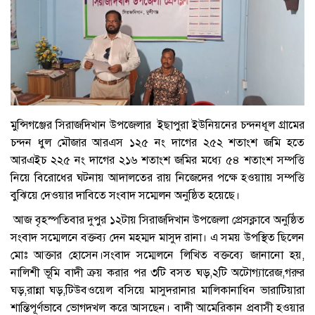
মুন্সিগঞ্জের সিরাজদিখান উপজেলার ইছাপুরা ইউনিয়নের চন্দনধূল গ্রামের
চন্দন ধুল মৌজার আরএস ১২৫ নং দাগের ২৫২ শতাংশ জমি হতে
আরএইচ ২২৫ নং দাগের ২১৬ শতাংশ জমির মধ্যে ৫৪ শতাংশ সম্পত্তি
নিয়ে বিরোধের ঘটনায় আদালতের রায় নিজেদের পক্ষে হওয়াায় সম্পত্তি
বুঝিয়ে দেওয়ার দাবিতে সংবাদ সম্মেলন অনুষ্ঠিত হয়েছে।
আজ বৃহস্পতিবার দুপুর ১২টায় সিরাজদিখান উপজেলা প্রেসক্লাবে অনুষ্ঠিত
সংবাদ সম্মেলনে বক্তব্য দেন মহম্মদ মাসুদ রানা। এ সময় উপস্থিত ছিলেন
মোঃ আক্তার হোসেন।সংবাদ সম্মেলনে লিখিত বক্তব্যে জানানো হয়,
নালিশী ভূমি বাদী ক্রয় করার পর ৩টি বসত ঘড়,২টি অটোগ্যারেজ,গরুর
ঘড়,রান্না ঘড়,টিউবওয়েল বসিয়ে মাসুদরানার মালিকানাধিন ভারাটিয়ারা
শান্তিপূর্ণভাবে ভোগদখল করে আসছেন। বাদী আমেরিকান প্রবাসী হওয়ার