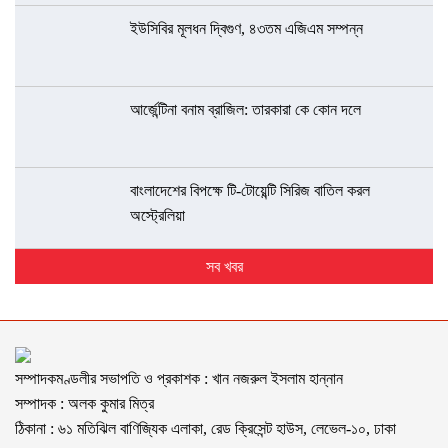
ইউসিবির মূলধন দ্বিগুণ, ৪৩তম এজিএম সম্পন্ন
আর্জেন্টিনা বনাম ব্রাজিল: তারকারা কে কোন দলে
বাংলাদেশের বিপক্ষে টি-টোয়েন্টি সিরিজ বাতিল করল
অস্ট্রেলিয়া
সব খবর
সম্পাদকমণ্ডলীর সভাপতি ও প্রকাশক : খান নজরুল ইসলাম হান্নান
সম্পাদক : অলক কুমার মিত্র
ঠিকানা : ৬১ মতিঝিল বাণিজ্যিক এলাকা, রেড ক্রিসেন্ট হাউস, লেভেল-১০, ঢাকা