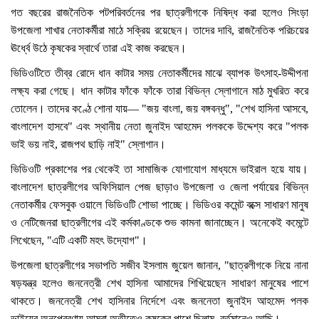
গত বছরের রাজনৈতিক পটপরিবর্তনের পর ছাত্রলীগকে নিষিদ্ধ করা হলেও সিংড়া
উপজেলা শাখার নেতাকর্মীরা মাঠে সক্রিয় রয়েছেন। তাদের দাবি, রাজনৈতিক পরিচয়ের
ঊর্ধ্বে উঠে কৃষকের স্বার্থে তারা এই কাজ করছেন।
ভিডিওটিতে তীব্র রোদে ধান কাটার সময় নেতাকর্মীদের মাঝে ব্যাপক উৎসাহ-উদ্দীপনা
লক্ষ্য করা গেছে। ধান কাটার ফাঁকে ফাঁকে তারা বিভিন্ন স্লোগানে মাঠ মুখরিত করে
তোলেন। তাদের কণ্ঠে শোনা যায়— "জয় বাংলা, জয় বঙ্গবন্ধু", "শেখ হাসিনা আসবে,
বাংলাদেশ হাসবে" এবং স্থানীয় নেতা জুনাইদ আহমেদ পলককে উদ্দেশ্য করে "পলক
ভাই ভয় নাই, রাজপথ ছাড়ি নাই" স্লোগান।
ভিডিওটি প্রকাশের পর থেকেই তা সামাজিক যোগাযোগ মাধ্যমে ভাইরাল হয়ে যায়।
বাংলাদেশ ছাত্রলীগের অফিসিয়াল পেজ ছাড়াও উপজেলা ও জেলা পর্যায়ের বিভিন্ন
নেতাকর্মীর ফেসবুক ওয়ালে ভিডিওটি শোভা পাচ্ছে। ভিডিওর কমেন্ট বক্সে সাধারণ মানুষ
ও নেটিজেনরা ছাত্রলীগের এই কর্মকাণ্ডকে শুভ কামনা জানাচ্ছেন। অনেকেই কমেন্টে
লিখেছেন, "এটি একটি মহৎ উদ্যোগ"।
উপজেলা ছাত্রলীগের সভাপতি সজীব ইসলাম জুয়েল জানান, "ছাত্রলীগকে নিয়ে নানা
ষড়যন্ত্র হলেও জননেত্রী শেখ হাসিনা আমাদের শিখিয়েছেন সাধারণ মানুষের পাশে
থাকতে। জননেত্রী শেখ হাসিনার নির্দেশে এবং জননেতা জুনাইদ আহমেদ পলক
ভাইয়ের অনুপ্রেরণায় আমরা অতীতেও কৃষকের পাশে ছিলাম, বর্তমানেও আছি।