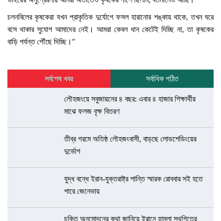
চলনবিলের কৃষকেরা যখন প্রাকৃতিক দুর্যোগে ফসল হারানোর শঙ্কায় থাকে, তখন ঘরে
বসে থাকার সুযোগ আমাদের নেই। আমরা কেবল ধান কেটেই দিচ্ছি না, তা কৃষকের
বাড়ি পর্যন্ত পৌঁছে দিচ্ছি।"
সর্বশেষ খবর
সর্বাধিক পঠিত
লৌহজংয়ে সবুজায়নের ৪ বছর: এবার ৪ হাজার শিক্ষার্থীর
মাঝে ফলজ বৃক্ষ বিতরণ
তীব্র গরমে অতিষ্ঠ লৌহজংবাসী, বাড়ছে লোডশেডিংয়ের
দুর্ভোগ
যুদ্ধ বন্ধে ইরান-যুক্তরাষ্ট্র শান্তি স্মারক রোববার সই হতে
পারে জেনেভায়
চুক্তি অনুমোদনের কথা জানিয়ে ইরানে হামলা স্থগিতের