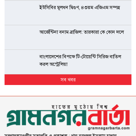
ইউসিবির মূলধন দ্বিগুণ, ৪৩তম এজিএম সম্পন্ন
আর্জেন্টিনা বনাম ব্রাজিল: তারকারা কে কোন দলে
বাংলাদেশের বিপক্ষে টি-টোয়েন্টি সিরিজ বাতিল
করল অস্ট্রেলিয়া
সব খবর
সম্পাদকমণ্ডলীর সভাপতি ও প্রকাশক : খান নজরুল ইসলাম হান্নান