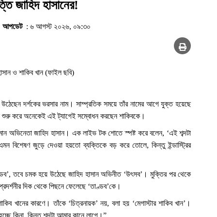
্তি জাহিদ হাসানের!
|
আপডেট
: ৬ আগস্ট ২০২৬, ০৯:৩০
াসান ও শাকিব খান (ফাইল ছবি)
 উঠেছেন দর্শকের ভরসার নাম। সাম্প্রতিক সময়ে তাঁর নামের আগে যুক্ত হয়েছে
শুরু করে অনেকেই এই ট্যাগেই সম্বোধন করছেন শাকিবকে।
াতিমান অভিনেতা জাহিদ হাসান। এক লাইভ টক শোতে স্পষ্ট করে বলেন, ‘এই শব্দটা
বিশেষণ জুড়ে দেওয়া হয়তো ব্যক্তিকে বড় করে তোলে, কিন্তু ইন্ডাস্ট্রির
্ডব’, তবে চমক হয়ে উঠেছে জাহিদ হাসান অভিনীত ‘উৎসব’। মুক্তির পর থেকে
ও প্রদর্শনীর দিক থেকে পিছনে ফেলেছে ‘তাণ্ডব’কে।
াকিব খানের কারণে। তাঁকে ‘চিত্রনায়ক’ নয়, বলা হয় ‘মেগাস্টার শাকিব খান’।
্ছে কিনা, কিন্তু শব্দটা আমার কানে লাগে।”