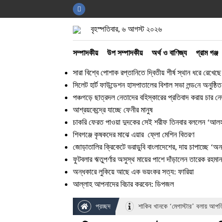
বৃহস্পতিবার, ৬ আগস্ট ২০২৬
সম্পাদকীয়
উপ সম্পাদকীয়
অর্থ ও বাণিজ্য
গ্রাম গঞ্জ
সারা বিশ্বে পোশাক রপ্তানিতে দ্বিতীয় শীর্ষ স্থান ধরে রেখেছ
সিলেট হার্ট ফাউন্ডেশন হাসপাতালের বিশাল সভা লন্ড‌নে অনুষ্ঠিত
পঞ্চগড়ে ছাত্রদল নেতাদের বহিস্কারের প্রতিবাদ করায় চার
আশ্রয়কেন্দ্রে যাচ্ছে ফেনীর মানুষ
চাকরি ফেরত পাওয়া দুদকের সেই শরীফ তিনবার বললেন ‘আলহা
শিবগঞ্জে কৃষকদের মাঝে এয়ার ফ্লো মেশিন বিতরণ
জোড়াতালির ক্রিকেটে ভরাডুবি বাংলাদেশের, দায় চাপাচ্ছে ‘অ
ফুটবলার ঋতুপর্ণার অসুস্থ মায়ের পাশে দাঁড়ালেন তারেক রহমান
অন্ধকারে লুকিয়ে আছে এক ভয়ংকর সত্য: ফারিয়া
আল্লাহ আপনাদের বিচার করবেন: ডিপজল
প্রচ্ছদ
শাকিব খানকে ‘মেগাস্টার’ বলায় আপত্