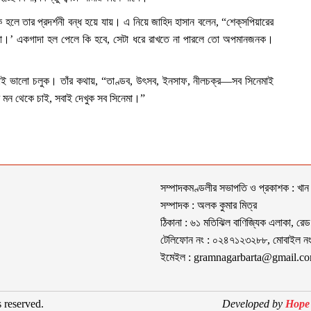
হলে তার প্রদর্শনী বন্ধ হয়ে যায়। এ নিয়ে জাহিদ হাসান বলেন, “শেক্‌সপিয়ারের
থা।’ একগাদা হল পেলে কি হবে, সেটা ধরে রাখতে না পারলে তো অপমানজনক।
মাই ভালো চলুক। তাঁর কথায়, “তাণ্ডব, উৎসব, ইনসাফ, নীলচক্র—সব সিনেমাই
 মন থেকে চাই, সবাই দেখুক সব সিনেমা।”
সম্পাদকমণ্ডলীর সভাপতি ও প্রকাশক : খান
সম্পাদক : অলক কুমার মিত্র
ঠিকানা : ৬১ মতিঝিল বাণিজ্যিক এলাকা, রেড
টেলিফোন নং : ০২৪৭১২৩২৮৮, মোবাইল 
ইমেইল :
gramnagarbarta@gmail.c
 reserved.
Developed by
Hope 