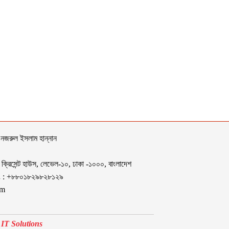
 নজরুল ইসলাম হান্নান
 ক্রিসেন্ট হাউস, লেভেল-১০, ঢাকা -১০০০, বাংলাদেশ
নং : +৮৮০১৮২৯৮২৮১২৯
om
IT Solutions