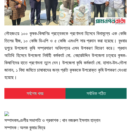
লৌহজংয়ে ১০০ কৃষক-কিষাণির প্রত্যেককে প্রণোদনা হিসেবে বিনামূল্যে এক কেজি
তিলের বীজ, ১০ কেজি ডিএপি ও ৫ কেজি এমওপি সার প্রদান করা হয়েছে। বুধবার
দুপুরে উপজেলা কৃষি সম্প্রসারণ অধিদপ্তর এসব উপকরণ বিতরণ করে। প্রধান
অতিথি হিসেবে উপজেলা নির্বাহী কর্মকর্তা মো. নেছারউদ্দিন উপজেলা চত্বরে কৃষক-
কিষাণিদের হাতে প্রণোদনা তুলে দেন। উপজেলা কৃষি কর্মকর্তা মো. হাসান-উদ-দৌলা
জানান, ১ বিঘা জমিতে চাষাবাদের জন্য প্রতি কৃষককে উপরোক্ত কৃষি উপকরণ দেওয়া
হয়েছে।
সর্বশেষ খবর
সর্বাধিক পঠিত
সম্পাদকমণ্ডলীর সভাপতি ও প্রকাশক : খান নজরুল ইসলাম হান্নান
সম্পাদক : অলক কুমার মিত্র