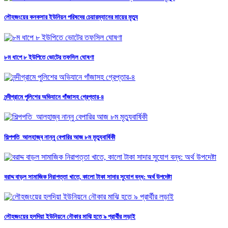
লৌহজংয়ের কনকসার ইউনিয়ন পরিষদের চেয়ারম্যানের মায়ের মৃত্যু
৮ম ধাপে ৮ ইউপিতে ভোটের তফসিল ঘোষণা
নন্দীগ্রামে পুলিশের অভিযানে গাঁজাসহ গ্রেপ্তার-৪
শিল্পপতি আলহাজ্ব নান্নু বেপারির আজ ৮ম মৃত্যুবার্ষিকী
বরাদ্দ বাড়ল সামাজিক নিরাপত্তা খাতে, কালো টাকা সাদার সুযোগ বন্ধ: অর্থ উপদেষ্টা
লৌহজংয়ের হলদিয়া ইউনিয়নে নৌকার মাঝি হতে ৯ প্রার্থীর লড়াই