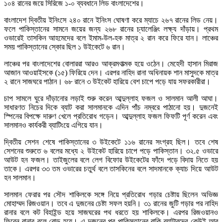
১০৪ রানের জয়ে সিরিজে ১-০ ব্যবধানে লিড বাংলাদেশের।
বাংলাদেশ দ্বিতীয় ইনিংসে ২৪০ রানে ইনিংস ঘোষণা করে ম্যাচে ২৬৭ রানের লিড নেয়।
ফলে পাকিস্তানের সামনে জয়ের জন্য ২৬৮ রানের চ্যালেঞ্জিং লক্ষ্য দাঁড়ায়। প্রথম
ওভারেই তাসকিন আহমেদের বলে ইমাম-উল-হক মাত্র ২ রান করে ফিরে যান। লাঞ্চের
সময় পাকিস্তানের স্কোর ছিল ১ উইকেটে ৬ রান।
লাঞ্চের পর বাংলাদেশের বোলাররা আরও আক্রমণাত্মক হয়ে ওঠেন। মেহেদী হাসান মিরাজ
আজান আওয়াইসকে (১৫) ফিরিয়ে দেন। এরপর নাহিদ রানা অধিনায়ক শান মাসুদকে মাত্র
২ রানে সাজঘরে পাঠান। ৬৮ রানে ৩ উইকেট হারিয়ে বেশ চাপে পড়ে যায় সফরকারীরা।
চাপ সামলে ঘুরে দাঁড়ানোর লড়াই শুরু করেন আব্দুল্লাহ ফজল ও সালমান আলী আঘা।
সাধারণত নিচের দিকে ব্যাট করা সালমানকে এদিন পাঁচ নম্বরে পাঠানো হয়। দুজনেই
স্পিনের বিপক্ষে দারুণ খেলে প্রতিরোধ গড়েন। আব্দুল্লাহ ফজল ফিফটি পূর্ণ করেন এবং
সালমানও কার্যকরী ব্যাটিংয়ে এগিয়ে যান।
দ্বিতীয় সেশন শেষে পাকিস্তানের ৩ উইকেটে ১১৬ রানের সংগ্রহ ছিল। তবে শেষ
সেশনের শুরুতে ৬ বলের মধ্যে ২ উইকেট হারিয়ে চাপে পড়ে পাকিস্তান। ৩২.৫ ওভারে
আউট হন ফজল। তাইজুলের বলে লেগ বিফোর উইকেটের ফাঁদে পড়ে বিদায় নিতে হয়
তাকে। এরপর ৩৩ তম ওভারের চতুর্থ বলে তাসকিনের বলে সাদমানকে ক্যাচ দিয়ে আউট
হন সালমান।
সালমান ফেরার পর সৌদ শাকিলকে সঙ্গে নিয়ে প্রতিরোধ গড়ার চেষ্টায় ছিলেন অভিজ্ঞ
মোহাম্মদ রিজওয়ান। তবে এ দুজনের চেষ্টা সফল হয়নি। ৩১ রানের জুটি গড়ার পর নাহিদ
রানার বলে কট বিহাইন্ড হয়ে সাজঘরের পথ ধরতে হয় শাকিলকে। এরপর রিজওয়ানও
ফিরেন রানার বলে বোল্ড হয়ে। এ দুজনের পর পাকিস্তানের বাকি ব্যাটারদের কেউই আর