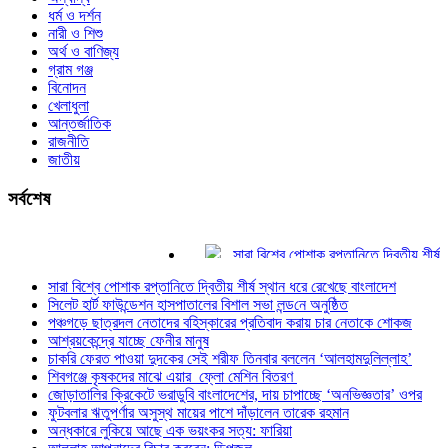
ধর্ম ও দর্শন
নারী ও শিশু
অর্থ ও বাণিজ্য
গ্রাম গঞ্জ
বিনোদন
খেলাধুলা
আন্তর্জাতিক
রাজনীতি
জাতীয়
সর্বশেষ
সারা বিশ্বে পোশাক রপ্তানিতে দ্বিতীয় শীর্ষ স্থা
সিলেট হার্ট ফাউন্ডেশন হাসপাতালের বিশাল সভা লন্ড
সারা বিশ্বে পোশাক রপ্তানিতে দ্বিতীয় শীর্ষ স্থান ধরে রেখেছে বাংলাদেশ
পঞ্চগড়ে ছাত্রদল নেতাদের বহিস্কারের প্রতিবা
সিলেট হার্ট ফাউন্ডেশন হাসপাতালের বিশাল সভা লন্ড‌নে অনুষ্ঠিত
আশ্রয়কেন্দ্রে যাচ্ছে ফেনীর মানুষ
পঞ্চগড়ে ছাত্রদল নেতাদের বহিস্কারের প্রতিবাদ করায় চার নেতাকে শোকজ
চাকরি ফেরত পাওয়া দুদকের সেই শরীফ তিনবার ব
আশ্রয়কেন্দ্রে যাচ্ছে ফেনীর মানুষ
শিবগঞ্জে কৃষকদের মাঝে এয়ার ফ্লো মেশিন বিত
চাকরি ফেরত পাওয়া দুদকের সেই শরীফ তিনবার বললেন ‘আলহামদুলিল্লাহ’
জোড়াতালির ক্রিকেটে ভরাডুবি বাংলাদেশের, দায় চ
শিবগঞ্জে কৃষকদের মাঝে এয়ার ফ্লো মেশিন বিতরণ
জোড়াতালির ক্রিকেটে ভরাডুবি বাংলাদেশের, দায় চাপাচ্ছে ‘অনভিজ্ঞতার’ ওপর
ফুটবলার ঋতুপর্ণার অসুস্থ মায়ের পাশে দাঁড়ালেন
ফুটবলার ঋতুপর্ণার অসুস্থ মায়ের পাশে দাঁড়ালেন তারেক রহমান
অন্ধকারে লুকিয়ে আছে এক ভয়ংকর সত্য: ফারিয়
অন্ধকারে লুকিয়ে আছে এক ভয়ংকর সত্য: ফারিয়া
আল্লাহ আপনাদের বিচার করবেন: ডিপজল