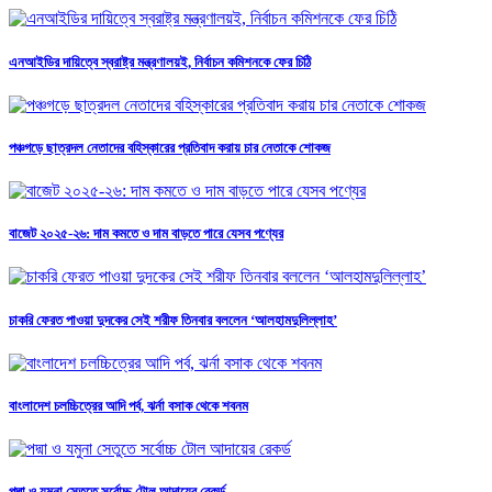
এনআইডির দায়িত্বে স্বরাষ্ট্র মন্ত্রণালয়ই, নির্বাচন কমিশনকে ফের চিঠি
পঞ্চগড়ে ছাত্রদল নেতাদের বহিস্কারের প্রতিবাদ করায় চার নেতাকে শোকজ
বাজেট ২০২৫-২৬: দাম কমতে ও দাম বাড়তে পারে যেসব পণ্যের
চাকরি ফেরত পাওয়া দুদকের সেই শরীফ তিনবার বললেন ‘আলহামদুলিল্লাহ’
বাংলাদেশ চলচ্চিত্রের আদি পর্ব, ঝর্না বসাক থেকে শবনম
পদ্মা ও যমুনা সেতুতে সর্বোচ্চ টোল আদায়ের রেকর্ড