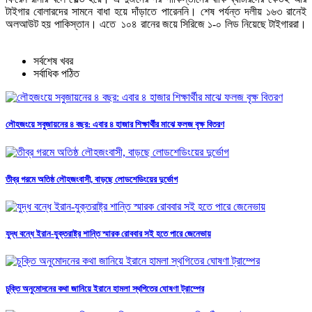
টাইগার বোলারদের সামনে বাধা হয়ে দাঁড়াতে পারেননি। শেষ পর্যন্ত দলীয় ১৬৩ রানেই
অলআউট হয় পাকিস্তান। এতে ১০৪ রানের জয়ে সিরিজে ১-০ লিড নিয়েছে টাইগাররা।
সর্বশেষ খবর
সর্বাধিক পঠিত
লৌহজংয়ে সবুজায়নের ৪ বছর: এবার ৪ হাজার শিক্ষার্থীর মাঝে ফলজ বৃক্ষ বিতরণ
তীব্র গরমে অতিষ্ঠ লৌহজংবাসী, বাড়ছে লোডশেডিংয়ের দুর্ভোগ
যুদ্ধ বন্ধে ইরান-যুক্তরাষ্ট্র শান্তি স্মারক রোববার সই হতে পারে জেনেভায়
চুক্তি অনুমোদনের কথা জানিয়ে ইরানে হামলা স্থগিতের ঘোষণা ট্রাম্পের