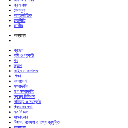
গ্রাম গঞ্জ
খেলাধুলা
আন্তর্জাতিক
রাজনীতি
জাতীয়
অন্যান্য
প্রচ্ছদ
কৃষি ও প্রকৃতি
শখ
ভ্রমণ
আইন ও আদালত
শিক্ষা
বাংলাদেশ
সম্পাদকীয়
উপ সম্পাদকীয়
স্বাস্থ্য চিকিৎসা
সাহিত্য ও সংস্কৃতি
প্রবাসের কথা
মত দ্বিমত
সাক্ষাৎকার
বিজ্ঞান, গবেষণা ও তথ্য প্রযুক্তি
অন্যান্য