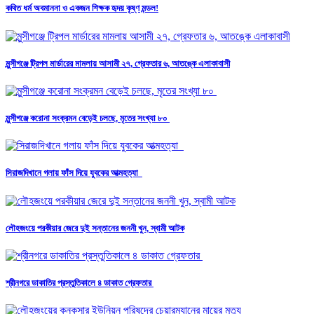
কথিত ধর্ম অবমাননা ও একজন শিক্ষক হৃদয় কৃষ্ণ মন্ডল!
মুন্সীগঞ্জে ট্রিপল মার্ডারের মামলায় আসামী ২৭, গ্রেফতার ৬, আতঙ্কে এলাকাবাসী
মুন্সীগঞ্জে করোনা সংক্রমন বেড়েই চলছে, মৃতের সংখ্যা ৮০
সিরাজদিখানে গলায় ফাঁস দিয়ে যুবকের আত্মহত্যা
লৌহজংয়ে পরকীয়ার জেরে দুই সন্তানের জননী খুন, স্বামী আটক
শ্রীনগরে ডাকাতির প্রস্তুতিকালে ৪ ডাকাত গ্রেফতার