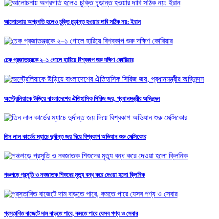
আলোচনায় অগ্রগতি হলেও চুক্তি চূড়ান্ত হওয়ার দাবি সঠিক নয়: ইরান
চেক প্রজাতন্ত্রকে ২–১ গোলে হারিয়ে বিশ্বকাপ শুরু দক্ষিণ কোরিয়ার
অস্ট্রেলিয়াকে উড়িয়ে বাংলাদেশের ঐতিহাসিক সিরিজ জয়, প্রধানমন্ত্রীর অভিনন্দন
তিন লাল কার্ডের ম্যাচে দুর্দান্ত জয় দিয়ে বিশ্বকাপ অভিযান শুরু মেক্সিকোর
পঞ্চগড়ে প্রসুতি ও নবজাতক শিশুদের মৃত্যু বন্ধ করে দেওয়া হলো ক্লিনিক
প্রস্তাবিত বাজেটে দাম বাড়তে পারে, কমতে পারে যেসব পণ্য ও সেবার