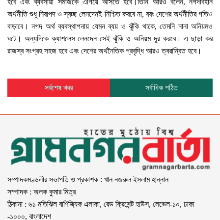
হবে এবং ব্যবসায়ী সমাজকে এগিয়ে আসতে হবে।তিনি আরও বলেন, নগদবিহীন
অর্থনীতি শুধু নিরাপদ ও স্বচ্ছ লেনদেনই নিশ্চিত করবে না, বরং দেশের অর্থনীতির গতিও
বাড়াবে। নগদ অর্থ ব্যবস্থাপনায় যেমন ব্যয় ও ঝুঁকি থাকে, তেমনি নানা অনিয়মও
ঘটে। অন্যদিকে ক্যাশলেস লেনদেন সেই ঝুঁকি ও অনিয়ম দূর করবে। এ ছাড়া কর
রাজস্ব সংগ্রহ সহজ হবে এবং দেশের অর্থনৈতিক প্রবৃদ্ধি আরও ত্বরান্বিত হবে।
সর্বশেষ খবর
সর্বাধিক পঠিত
সম্পাদকমণ্ডলীর সভাপতি ও প্রকাশক : খান নজরুল ইসলাম হান্নান
সম্পাদক : অলক কুমার মিত্র
ঠিকানা : ৬১ মতিঝিল বাণিজ্যিক এলাকা, রেড ক্রিসেন্ট হাউস, লেভেল-১০, ঢাকা
-১০০০, বাংলাদেশ