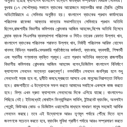
অনুষ্ঠিত হয়েছে ক্যাশলেস বাংলাদেশ উদ্যোগ কার্যক্রম সম্প্রসারণ বিষয়ক সেমিনার।
বুধবার (১৭ সেপ্টেম্বর) সকালে ব্যাংকের আয়োজনে মহানগরীর কারা ট্রেনিং সেন্টার
অডিটোরিয়ামে এ সেমিনার অনুষ্ঠিত হয়। বাংলাদেশ ব্যাংকের প্রধান কার্যালয়ের
পরিচালক রাফেজা আক্তার কান্তার সভাপতিত্বে সেমিনারে প্রধান অতিথি
ছিলেন,রাজশাহীর বিভাগীয় কমিশনার খোন্দকার আজিম আহমেদ,বিশেষ অতিথি হিসেবে
ব্র্যাক ব্যাংক পিএলসির ব্যবস্থাপনা পরিচালক ও সিইও তারেক রেফাত উল্লাহ খান,
বাংলাদেশ ব্যাংকের পরিচালক শরাফত উল্লাহ খান, নির্বাহী পরিচালক আরিফ হোসেন
খানসহ বিভিন্ন সরকারি-বেসরকারি প্রতিষ্ঠানের কর্মকর্তা, ব্যাংকার, ব্যবসায়ী, শিক্ষার্থী
এবং স্থানীয় গণ্যমান্য ব্যক্তি প্রমুখ। এতে প্রধান অতিথির বক্তব্যে রাজশাহীর
বিভাগীয় কমিশনার খোন্দকার আজিম আহমেদ বলেন,ডিজিটাল বাংলাদেশ বিনির্মাণে
ক্যাশলেস লেনদেন অত্যন্ত গুরুত্বপূর্ণ। নগদবিহীন লেনদেন জনপ্রিয় হলে শুধু
লেনদেনই সহজ হবে না, দুর্নীতি কমবে,স্বচ্ছতা আসবে এবং মানুষের নিরাপত্তা নিশ্চিত
হবে। রাজশাহীতে এ উদ্যোগকে সফল করতে আমাদের সবাইকে একসঙ্গে কাজ করতে
হবে। বিশ্ব এখন দ্রুত ক্যাশলেস লেনদেনের দিকে এগিয়ে যাচ্ছে। বাংলাদেশও
পিছিয়ে নেই। ইতিমধ্যেই মোবাইল ফিন্যান্সিয়াল সার্ভিস, ইন্টারনেট ব্যাংকিং, অনলাইন
পেমেন্ট, কিউআর কোড ও ডিজিটাল ওয়ালেটের মাধ্যমে সাধারণ মানুষ সহজেই আর্থিক
লেনদেন করছে। তবে এই উদ্যোগকে আরও তৃণমূল পর্যায়ে পৌঁছে দিতে হলে
জনগণকে সচেতন করতে হবে, ব্যাংকিং সুবিধা গ্রামীণ পর্যায়ে আরও সম্প্রসারণ করতে