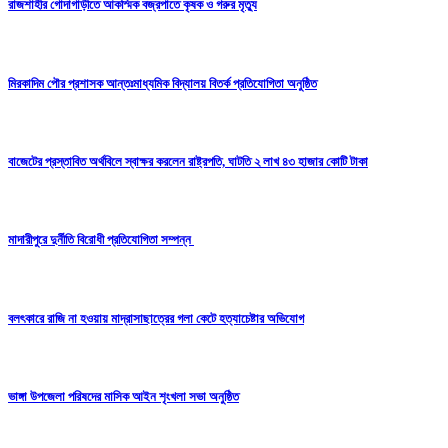
রাজশাহীর গোদাগাড়ীতে আকস্মিক বজ্রপাতে কৃষক ও গরুর মৃত্যু
মিরকাদিম পৌর প্রশাসক আন্তঃমাধ্যমিক বিদ্যালয় বিতর্ক প্রতিযোগিতা অনুষ্ঠিত
বাজেটের প্রস্তাবিত অর্থবিলে স্বাক্ষর করলেন রাষ্ট্রপতি, ঘাটতি ২ লাখ ৪৩ হাজার কোটি টাকা
মাদারীপুরে দুর্নীতি বিরোধী প্রতিযোগিতা সম্পন্ন
বলৎকারে রাজি না হওয়ায় মাদ্রাসাছাত্রের গলা কেটে হত্যাচেষ্টার অভিযোগ
ভাঙ্গা উপজেলা পরিষদের মাসিক আইন শৃংখলা সভা অনুষ্ঠিত