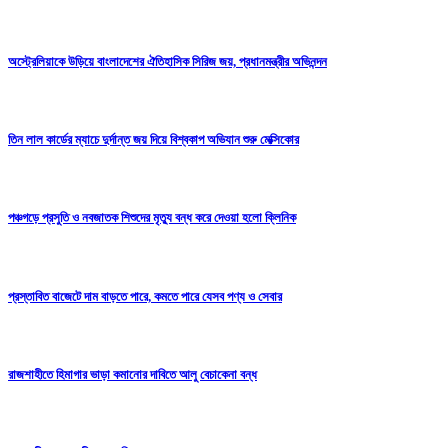
অস্ট্রেলিয়াকে উড়িয়ে বাংলাদেশের ঐতিহাসিক সিরিজ জয়, প্রধানমন্ত্রীর অভিনন্দন
তিন লাল কার্ডের ম্যাচে দুর্দান্ত জয় দিয়ে বিশ্বকাপ অভিযান শুরু মেক্সিকোর
পঞ্চগড়ে প্রসুতি ও নবজাতক শিশুদের মৃত্যু বন্ধ করে দেওয়া হলো ক্লিনিক
প্রস্তাবিত বাজেটে দাম বাড়তে পারে, কমতে পারে যেসব পণ্য ও সেবার
রাজশাহীতে হিমাগার ভাড়া কমানোর দাবিতে আলু বেচাকেনা বন্ধ