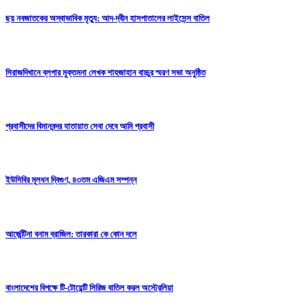
ছয় নবজাতকের অস্বাভাবিক মৃত্যু: আদ-দ্বীন হাসপাতালের লাইসেন্স বাতিল
সিরাজদিখানে ব্লগার মুক্তমনা লেখক শাহজাহান বাচ্চুর স্মরণ সভা অনুষ্ঠিত
প্রবাসীদের বিমানবন্দর যাতায়াত সেবা দেবে আমি প্রবাসী
ইউসিবির মূলধন দ্বিগুণ, ৪৩তম এজিএম সম্পন্ন
আর্জেন্টিনা বনাম ব্রাজিল: তারকারা কে কোন দলে
বাংলাদেশের বিপক্ষে টি-টোয়েন্টি সিরিজ বাতিল করল অস্ট্রেলিয়া