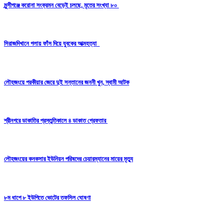
মুন্সীগঞ্জে করোনা সংক্রমন বেড়েই চলছে, মৃতের সংখ্যা ৮০
সিরাজদিখানে গলায় ফাঁস দিয়ে যুবকের আত্মহত্যা
লৌহজংয়ে পরকীয়ার জেরে দুই সন্তানের জননী খুন, স্বামী আটক
শ্রীনগরে ডাকাতির প্রস্তুতিকালে ৪ ডাকাত গ্রেফতার
লৌহজংয়ের কনকসার ইউনিয়ন পরিষদের চেয়ারম্যানের মায়ের মৃত্যু
৮ম ধাপে ৮ ইউপিতে ভোটের তফসিল ঘোষণা