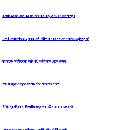
বাজেট ২০২৫-২৬: দাম কমতে ও দাম বাড়তে পারে যেসব পণ্যের
চাকরি ফেরত পাওয়া দুদকের সেই শরীফ তিনবার বললেন ‘আলহামদুলিল্লাহ’
বাংলাদেশ চলচ্চিত্রের আদি পর্ব, ঝর্না বসাক থেকে শবনম
পদ্মা ও যমুনা সেতুতে সর্বোচ্চ টোল আদায়ের রেকর্ড
বিশিষ্ট প্রাবন্ধিক ও শিক্ষাবিদ অধ্যাপক যতীন সরকার আর নেই
পূর্ব শত্রুতার জেরে লৌহজংয়ে স্বামী-স্ত্রীকে পিটিয়ে জখম