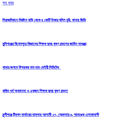
সব খবর
সিরাজদিখানে খ্রিষ্টান বাড়ি থেকে ৪ কোটি টাকার দলিল চুরি: থানায় জিডি
মুন্সিগঞ্জের বিনোদপুরে বিজ্ঞানের শিক্ষক হৃদয় কৃষ্ণ মন্ডলের জামিন নামঞ্জুর
খামার জগতে বিস্ময়কর নাম ডাচ ডেইরী লিমিটেড
কথিত ধর্ম অবমাননা ও একজন শিক্ষক হৃদয় কৃষ্ণ মন্ডল!
মুন্সীগঞ্জে ট্রিপল মার্ডারের মামলায় আসামী ২৭, গ্রেফতার ৬, আতঙ্কে এলাকাবাসী