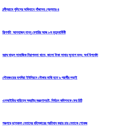
নন্দীগ্রামে পুলিশের অভিযানে গাঁজাসহ গ্রেপ্তার-৪
শিল্পপতি আলহাজ্ব নান্নু বেপারির আজ ৮ম মৃত্যুবার্ষিকী
বরাদ্দ বাড়ল সামাজিক নিরাপত্তা খাতে, কালো টাকা সাদার সুযোগ বন্ধ: অর্থ উপদেষ্টা
লৌহজংয়ের হলদিয়া ইউনিয়নে নৌকার মাঝি হতে ৯ প্রার্থীর লড়াই
এনআইডির দায়িত্বে স্বরাষ্ট্র মন্ত্রণালয়ই, নির্বাচন কমিশনকে ফের চিঠি
পঞ্চগড়ে ছাত্রদল নেতাদের বহিস্কারের প্রতিবাদ করায় চার নেতাকে শোকজ