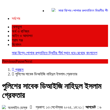
সারা বিশ্বে পোশাক রপ্তানিতে দ্বিতীয় শীর্ষ স
সিলেট হার্ট ফাউন্ডেশন হাসপাতালের বিশাল সভা ল
সর্বশেষ
পঞ্চগড়ে ছাত্রদল নেতাদের বহিস্কারের প্রত
আশ্রয়কেন্দ্রে যাচ্ছে ফেনীর মানুষ
খেলাধুলা
চাকরি ফেরত পাওয়া দুদকের সেই শরীফ তিনবা
অর্থ ও বাণিজ্য
শিবগঞ্জে কৃষকদের মাঝে এয়ার ফ্লো মেশিন ব
আইন ও আদালত
গ্রাম গঞ্জ
জোড়াতালির ক্রিকেটে ভরাডুবি বাংলাদেশের, দা
বিনোদন
ফুটবলার ঋতুপর্ণার অসুস্থ মায়ের পাশে দাঁড়াল
অন্ধকারে লুকিয়ে আছে এক ভয়ংকর সত্য: ফা
সারা বিশ্বে পোশাক রপ্তানিতে দ্বিতীয় শীর্ষ স্থান ধরে রেখেছে বাংলাদেশ
আল্লাহ আপনাদের বিচার করবেন: ডিপজল
Previous
Pause
Next
প্রচ্ছদ
পুলিশের সাবেক ডিআইজি নাহিদুল ইসলাম গ্রেফতার
পুলিশের সাবেক ডিআইজি নাহিদুল ইসলাম
গ্রেফতার
প্রকাশ: ১৩ সেপ্টেম্বর ২০২৫, ১৪:২১ |
আপডেট
: ৬
অনলাইন ডেস্ক