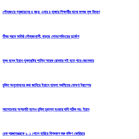
লৌহজংয়ে সবুজায়নের ৪ বছর: এবার ৪ হাজার শিক্ষার্থীর মাঝে ফলজ বৃক্ষ বিতরণ
তীব্র গরমে অতিষ্ঠ লৌহজংবাসী, বাড়ছে লোডশেডিংয়ের দুর্ভোগ
যুদ্ধ বন্ধে ইরান-যুক্তরাষ্ট্র শান্তি স্মারক রোববার সই হতে পারে জেনেভায়
চুক্তি অনুমোদনের কথা জানিয়ে ইরানে হামলা স্থগিতের ঘোষণা ট্রাম্পের
আলোচনায় অগ্রগতি হলেও চুক্তি চূড়ান্ত হওয়ার দাবি সঠিক নয়: ইরান
চেক প্রজাতন্ত্রকে ২–১ গোলে হারিয়ে বিশ্বকাপ শুরু দক্ষিণ কোরিয়ার