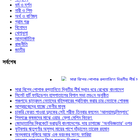
ধর্ম ও দর্শন
নারী ও শিশু
অর্থ ও বাণিজ্য
গ্রাম গঞ্জ
বিনোদন
খেলাধুলা
আন্তর্জাতিক
রাজনীতি
জাতীয়
সর্বশেষ
সারা বিশ্বে পোশাক রপ্তানিতে দ্বিতীয় শীর্ষ স্থান
সিলেট হার্ট ফাউন্ডেশন হাসপাতালের বিশাল সভা লন্ড‌
সারা বিশ্বে পোশাক রপ্তানিতে দ্বিতীয় শীর্ষ স্থান ধরে রেখেছে বাংলাদেশ
পঞ্চগড়ে ছাত্রদল নেতাদের বহিস্কারের প্রতিবাদ
সিলেট হার্ট ফাউন্ডেশন হাসপাতালের বিশাল সভা লন্ড‌নে অনুষ্ঠিত
আশ্রয়কেন্দ্রে যাচ্ছে ফেনীর মানুষ
পঞ্চগড়ে ছাত্রদল নেতাদের বহিস্কারের প্রতিবাদ করায় চার নেতাকে শোকজ
চাকরি ফেরত পাওয়া দুদকের সেই শরীফ তিনবার ব
আশ্রয়কেন্দ্রে যাচ্ছে ফেনীর মানুষ
শিবগঞ্জে কৃষকদের মাঝে এয়ার ফ্লো মেশিন বিতর
চাকরি ফেরত পাওয়া দুদকের সেই শরীফ তিনবার বললেন ‘আলহামদুলিল্লাহ’
জোড়াতালির ক্রিকেটে ভরাডুবি বাংলাদেশের, দায় চ
শিবগঞ্জে কৃষকদের মাঝে এয়ার ফ্লো মেশিন বিতরণ
জোড়াতালির ক্রিকেটে ভরাডুবি বাংলাদেশের, দায় চাপাচ্ছে ‘অনভিজ্ঞতার’ ওপর
ফুটবলার ঋতুপর্ণার অসুস্থ মায়ের পাশে দাঁড়ালেন 
ফুটবলার ঋতুপর্ণার অসুস্থ মায়ের পাশে দাঁড়ালেন তারেক রহমান
অন্ধকারে লুকিয়ে আছে এক ভয়ংকর সত্য: ফারিয়া
অন্ধকারে লুকিয়ে আছে এক ভয়ংকর সত্য: ফারিয়া
আল্লাহ আপনাদের বিচার করবেন: ডিপজল