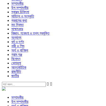
সম্পাদকীয়
উপ সম্পাদকীয়
স্বাস্থ্য চিকিৎসা
সাহিত্য ও সংস্কৃতি
প্রবাসের কথা
মত দ্বিমত
সাক্ষাৎকার
বিজ্ঞান, গবেষণা ও তথ্য প্রযুক্তি
অন্যান্য
ধর্ম ও দর্শন
নারী ও শিশু
অর্থ ও বাণিজ্য
গ্রাম গঞ্জ
বিনোদন
খেলাধুলা
আন্তর্জাতিক
রাজনীতি
জাতীয়
সম্পাদকীয়
উপ সম্পাদকীয়
অর্থ ও বাণিজ্য