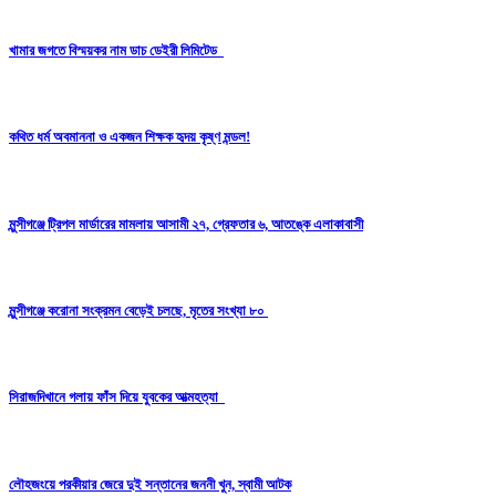
খামার জগতে বিস্ময়কর নাম ডাচ ডেইরী লিমিটেড
কথিত ধর্ম অবমাননা ও একজন শিক্ষক হৃদয় কৃষ্ণ মন্ডল!
মুন্সীগঞ্জে ট্রিপল মার্ডারের মামলায় আসামী ২৭, গ্রেফতার ৬, আতঙ্কে এলাকাবাসী
মুন্সীগঞ্জে করোনা সংক্রমন বেড়েই চলছে, মৃতের সংখ্যা ৮০
সিরাজদিখানে গলায় ফাঁস দিয়ে যুবকের আত্মহত্যা
লৌহজংয়ে পরকীয়ার জেরে দুই সন্তানের জননী খুন, স্বামী আটক