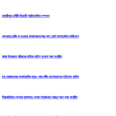
মাদারীপুরে দুর্নীতি বিরোধী প্রতিযোগিতা সম্পন্ন
বলৎকারে রাজি না হওয়ায় মাদ্রাসাছাত্রের গলা কেটে হত্যাচেষ্টার অভিযোগ
ভাঙ্গা উপজেলা পরিষদের মাসিক আইন শৃংখলা সভা অনুষ্ঠিত
ছয় নবজাতকের অস্বাভাবিক মৃত্যু: আদ-দ্বীন হাসপাতালের লাইসেন্স বাতিল
সিরাজদিখানে ব্লগার মুক্তমনা লেখক শাহজাহান বাচ্চুর স্মরণ সভা অনুষ্ঠিত