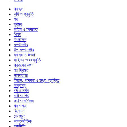
প্রচ্ছদ
কৃষি ও প্রকৃতি
শখ
ভ্রমণ
আইন ও আদালত
শিক্ষা
বাংলাদেশ
সম্পাদকীয়
উপ সম্পাদকীয়
স্বাস্থ্য চিকিৎসা
সাহিত্য ও সংস্কৃতি
প্রবাসের কথা
মত দ্বিমত
সাক্ষাৎকার
বিজ্ঞান, গবেষণা ও তথ্য প্রযুক্তি
অন্যান্য
ধর্ম ও দর্শন
নারী ও শিশু
অর্থ ও বাণিজ্য
গ্রাম গঞ্জ
বিনোদন
খেলাধুলা
আন্তর্জাতিক
রাজনীতি