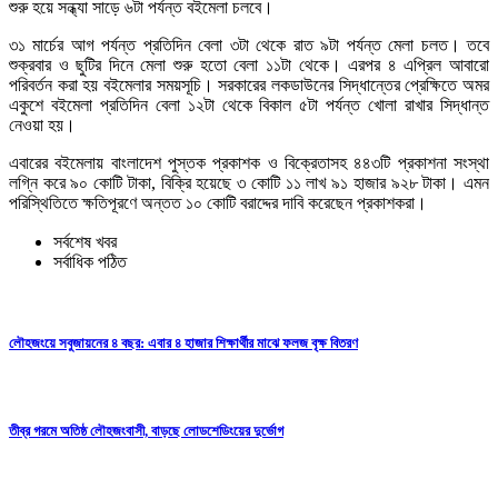
শুরু হয়ে সন্ধ্যা সাড়ে ৬টা পর্যন্ত বইমেলা চলবে।
৩১ মার্চের আগ পর্যন্ত প্রতিদিন বেলা ৩টা থেকে রাত ৯টা পর্যন্ত মেলা চলত। তবে
শুক্রবার ও ছুটির দিনে মেলা শুরু হতো বেলা ১১টা থেকে। এরপর ৪ এপ্রিল আবারো
পরিবর্তন করা হয় বইমেলার সময়সূচি। সরকারের লকডাউনের সিদ্ধান্তের প্রেক্ষিতে অমর
একুশে বইমেলা প্রতিদিন বেলা ১২টা থেকে বিকাল ৫টা পর্যন্ত খোলা রাখার সিদ্ধান্ত
নেওয়া হয়।
এবারের বইমেলায় বাংলাদেশ পুস্তক প্রকাশক ও বিক্রেতাসহ ৪৪৩টি প্রকাশনা সংস্থা
লগ্নি করে ৯০ কোটি টাকা, বিক্রি হয়েছে ৩ কোটি ১১ লাখ ৯১ হাজার ৯২৮ টাকা। এমন
পরিস্থিতিতে ক্ষতিপূরণে অন্তত ১০ কোটি বরাদ্দের দাবি করেছেন প্রকাশকরা।
সর্বশেষ খবর
সর্বাধিক পঠিত
লৌহজংয়ে সবুজায়নের ৪ বছর: এবার ৪ হাজার শিক্ষার্থীর মাঝে ফলজ বৃক্ষ বিতরণ
তীব্র গরমে অতিষ্ঠ লৌহজংবাসী, বাড়ছে লোডশেডিংয়ের দুর্ভোগ