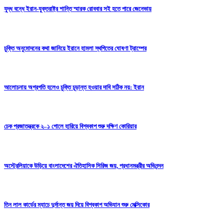
যুদ্ধ বন্ধে ইরান-যুক্তরাষ্ট্র শান্তি স্মারক রোববার সই হতে পারে জেনেভায়
চুক্তি অনুমোদনের কথা জানিয়ে ইরানে হামলা স্থগিতের ঘোষণা ট্রাম্পের
আলোচনায় অগ্রগতি হলেও চুক্তি চূড়ান্ত হওয়ার দাবি সঠিক নয়: ইরান
চেক প্রজাতন্ত্রকে ২–১ গোলে হারিয়ে বিশ্বকাপ শুরু দক্ষিণ কোরিয়ার
অস্ট্রেলিয়াকে উড়িয়ে বাংলাদেশের ঐতিহাসিক সিরিজ জয়, প্রধানমন্ত্রীর অভিনন্দন
তিন লাল কার্ডের ম্যাচে দুর্দান্ত জয় দিয়ে বিশ্বকাপ অভিযান শুরু মেক্সিকোর