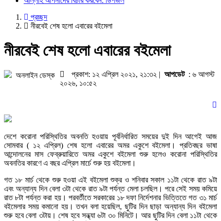
আল্লাহ আপনাদের বিচার করবেন: ডিপজল
প্রচ্ছদ
নীরবেই শেষ হলো এবারের বইমেলা
নীরবেই শেষ হলো এবারের বইমেলা
প্রকাশ: ১২ এপ্রিল ২০২১, ২১:৩২ |
আপডেট
: ৬ আগস্ট
অনলাইন ডেস্ক
২০২৬, ১০:৫২
দেশে করোনা পরিস্থিতির অবনতি হওয়ায় পূর্বনির্ধারিত সময়ের দুই দিন আগেই আজ
সোমবার ( ১২ এপ্রিল) শেষ হলো এবারের অমর একুশে বইমেলা। প্রতিবছর ভাষা
আন্দোলনের মাস ফেব্রুয়ারিতে অমর একুশে বইমেলা শুরু হলেও করোনা পরিস্থিতির
অবনতির কারণে এ বছর এপ্রিল মার্চে শুরু হয় বইমেলা।
গত ১৮ মার্চ থেকে শুরু হওয়া এই বইমেলা শুক্র ও শনিবার সকাল ১১টা থেকে রাত ৯টা
এবং অন্যান্য দিন বেলা ৩টা থেকে রাত ৯টা পর্যন্ত মেলা চলছিল। পরে সেই সময় কমিয়ে
রাত ৮টা পর্যন্ত করা হয়। পরবর্তীতে সরকারের ১৮ দফা নির্দেশনার ভিত্তিতে গত ৩১ মার্চ
বইমেলার সময় কমানো হয়। তখন বলা হয়েছিল, ছুটির দিন ছাড়া অন্যান্য দিন বইমেলা
শুরু হবে বেলা ৩টায়। শেষ হবে সন্ধ্যা ৬টা ৩০ মিনিটে। আর ছুটির দিন বেলা ১১টা থেকে