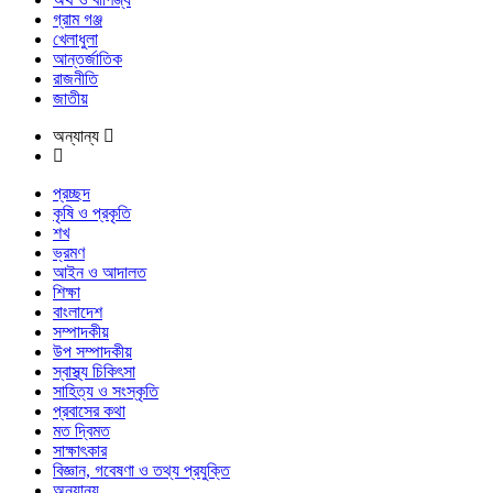
গ্রাম গঞ্জ
খেলাধুলা
আন্তর্জাতিক
রাজনীতি
জাতীয়
অন্যান্য
প্রচ্ছদ
কৃষি ও প্রকৃতি
শখ
ভ্রমণ
আইন ও আদালত
শিক্ষা
বাংলাদেশ
সম্পাদকীয়
উপ সম্পাদকীয়
স্বাস্থ্য চিকিৎসা
সাহিত্য ও সংস্কৃতি
প্রবাসের কথা
মত দ্বিমত
সাক্ষাৎকার
বিজ্ঞান, গবেষণা ও তথ্য প্রযুক্তি
অন্যান্য