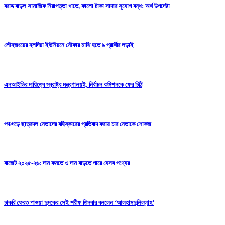
বরাদ্দ বাড়ল সামাজিক নিরাপত্তা খাতে, কালো টাকা সাদার সুযোগ বন্ধ: অর্থ উপদেষ্টা
লৌহজংয়ের হলদিয়া ইউনিয়নে নৌকার মাঝি হতে ৯ প্রার্থীর লড়াই
এনআইডির দায়িত্বে স্বরাষ্ট্র মন্ত্রণালয়ই, নির্বাচন কমিশনকে ফের চিঠি
পঞ্চগড়ে ছাত্রদল নেতাদের বহিস্কারের প্রতিবাদ করায় চার নেতাকে শোকজ
বাজেট ২০২৫-২৬: দাম কমতে ও দাম বাড়তে পারে যেসব পণ্যের
চাকরি ফেরত পাওয়া দুদকের সেই শরীফ তিনবার বললেন ‘আলহামদুলিল্লাহ’