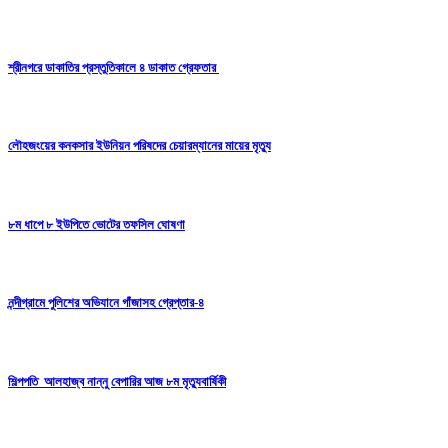
শ্রীনগরে ডাকাতির প্রস্তুতিকালে ৪ ডাকাত গ্রেফতার
লৌহজংয়ের কনকসার ইউনিয়ন পরিষদের চেয়ারম্যানের মায়ের মৃত্যু
৮ম ধাপে ৮ ইউপিতে ভোটের তফসিল ঘোষণা
নন্দীগ্রামে পুলিশের অভিযানে গাঁজাসহ গ্রেপ্তার-৪
শিল্পপতি আলহাজ্ব নান্নু বেপারির আজ ৮ম মৃত্যুবার্ষিকী