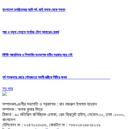
বাংলাদেশ চলচ্চিত্রের আদি পর্ব, ঝর্না বসাক থেকে শবনম
পদ্মা ও যমুনা সেতুতে সর্বোচ্চ টোল আদায়ের রেকর্ড
বিশিষ্ট প্রাবন্ধিক ও শিক্ষাবিদ অধ্যাপক যতীন সরকার আর নেই
পূর্ব শত্রুতার জেরে লৌহজংয়ে স্বামী-স্ত্রীকে পিটিয়ে জখম
সব খবর
সম্পাদকমণ্ডলীর সভাপতি ও প্রকাশক : খান নজরুল ইসলাম হান্নান
সম্পাদক : অলক কুমার মিত্র
ঠিকানা : ৬১ মতিঝিল বাণিজ্যিক এলাকা, রেড ক্রিসেন্ট হাউস, লেভেল-১০, ঢাকা -১০০০,
বাংলাদেশ
টেলিফোন নং : ০২৪৭১২৩২৮৮, মোবাইল নং : +৮৮০১৮২৯৮২৮১২৯