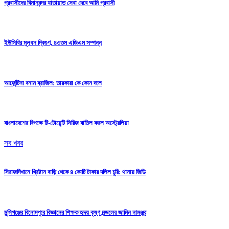
প্রবাসীদের বিমানবন্দর যাতায়াত সেবা দেবে আমি প্রবাসী
ইউসিবির মূলধন দ্বিগুণ, ৪৩তম এজিএম সম্পন্ন
আর্জেন্টিনা বনাম ব্রাজিল: তারকারা কে কোন দলে
বাংলাদেশের বিপক্ষে টি-টোয়েন্টি সিরিজ বাতিল করল অস্ট্রেলিয়া
সব খবর
সিরাজদিখানে খ্রিষ্টান বাড়ি থেকে ৪ কোটি টাকার দলিল চুরি: থানায় জিডি
মুন্সিগঞ্জের বিনোদপুরে বিজ্ঞানের শিক্ষক হৃদয় কৃষ্ণ মন্ডলের জামিন নামঞ্জুর