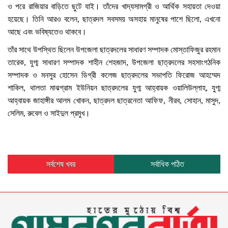
ও পরে রাজিয়ার বাড়িতে ছুটে যাই। তাঁদের খাদ্যসামগ্রী ও আর্থিক সহায়তা দেওয়া
হয়েছে। তিনি আরও বলেন, ছাত্রদল সবসময় অসহায় মানুষের পাশে ছিলো, এখনো
আছে এবং ভবিষ্যতেও থাকবে।
তাঁর সাথে উপস্থিত ছিলেন উপজেলা ছাত্রদলের সাধারণ সম্পাদক মোস্তাফিজুর রহমান
তারেক, যুগ্ম সাধারণ সম্পাদক শাহীন শেহজাদ, উপজেলা ছাত্রদলের সহসাংগঠনিক
সম্পাদক ও মনসুর হোসেন ডিগ্রী কলেজ ছাত্রদলের সভাপতি ফিরোজ আহম্মেদ
শাকিল, থালতা মাঝগ্রাম ইউনিয়ন ছাত্রদলের যুগ্ম আহ্বায়ক ওয়ালিউল্লাহ, যুগ্ম
আহ্বায়ক জাহাঙ্গীর আলম খোকন, ছাত্রদল ছাত্রনেতা আফিফ, নীরব, সোহান, মাসুদ,
সেলিম, রুবেল ও সাইদুল প্রমুখ।
সর্বশেষ খবর
সর্বাধিক পঠিত