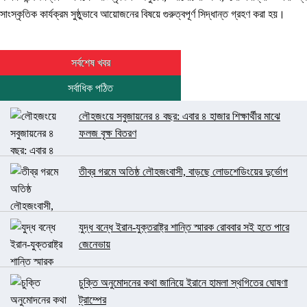
সাংস্কৃতিক কার্যক্রম সুষ্ঠুভাবে আয়োজনের বিষয়ে গুরুত্বপূর্ণ সিদ্ধান্ত গ্রহণ করা হয়।
সর্বশেষ খবর
সর্বাধিক পঠিত
লৌহজংয়ে সবুজায়নের ৪ বছর: এবার ৪ হাজার শিক্ষার্থীর মাঝে
ফলজ বৃক্ষ বিতরণ
তীব্র গরমে অতিষ্ঠ লৌহজংবাসী, বাড়ছে লোডশেডিংয়ের দুর্ভোগ
যুদ্ধ বন্ধে ইরান-যুক্তরাষ্ট্র শান্তি স্মারক রোববার সই হতে পারে
জেনেভায়
চুক্তি অনুমোদনের কথা জানিয়ে ইরানে হামলা স্থগিতের ঘোষণা
ট্রাম্পের