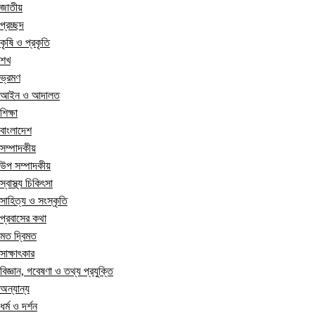
জাতীয়
প্রচ্ছদ
কৃষি ও প্রকৃতি
শখ
ভ্রমণ
আইন ও আদালত
শিক্ষা
বাংলাদেশ
সম্পাদকীয়
উপ সম্পাদকীয়
স্বাস্থ্য চিকিৎসা
সাহিত্য ও সংস্কৃতি
প্রবাসের কথা
মত দ্বিমত
সাক্ষাৎকার
বিজ্ঞান, গবেষণা ও তথ্য প্রযুক্তি
অন্যান্য
ধর্ম ও দর্শন