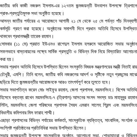
জাতীয় কবি কাজী নজরুল ইসলাম-এর ১২৭তম জন্মজয়ন্তী উদযাপন উপলক্ষে ত্রিশালে
প্রাক-প্রস্তুতিমূলক সভা অনুষ্ঠিত হয়েছে।
আসন্ন জাতীয় পর্যায়ের এ আয়োজনে আগামী ২১ মে থেকে ২৫ মে পর্যন্ত পাঁচ দিনব্যাপী
কর্মসূচি গ্রহণ করা হয়েছে। অনুষ্ঠানের সমাপনী দিনে প্রধান অতিথি হিসেবে উপস্থিত
থাকবেন প্রধানমন্ত্রী তারেক রহমান।
সোমবার (১১ মে) প্রয়াত ইউএনও রাশেদুল ইসলাম হলরুমে আয়োজিত সভায় অনুষ্ঠান
সফলভাবে বাস্তবায়নের লক্ষ্যে সার্বিক প্রস্তুতি ও বিভিন্ন দিক নিয়ে বিস্তারিত আলোচনা
করা হয়।
সভায় প্রধান অতিথি হিসেবে উপস্থিত ছিলেন সংস্কৃতি বিষয়ক মন্ত্রণালয়ের মন্ত্রী নিতাই রায়
চৌধুরী, এমপি। তিনি বলেন, জাতীয় কবি নজরুলের আদর্শ ও সৃষ্টিকে নতুন প্রজন্মের মাঝে
ছড়িয়ে দিতে জন্মজয়ন্তীর আয়োজনকে আরও তাৎপর্যপূর্ণ করে তুলতে হবে।
সভায় সভাপতিত্ব করেন মোঃ সাইফুর রহমান, জেলা প্রশাসক, ময়মনসিংহ। বিশেষ অতিথি
হিসেবে বক্তব্য রাখেন ময়মনসিংহ-৭ (ত্রিশাল) আসনের সংসদ সদস্য ডাঃ মাহাবুবুর রহমান
লিটন, ময়মনসিংহ জেলা পরিষদের প্রশাসক সৈয়দ এমরান সালেহ প্রিন্স এবং ময়মনসিংহ
বিভাগীয় কমিশনার মিস ফারাহ শাম্মী।
এছাড়া প্রশাসনের বিভিন্ন পর্যায়ের কর্মকর্তা, সাংস্কৃতিক ব্যক্তিত্ব, সাংবাদিক, সংগঠক ও
সংশ্লিষ্ট প্রতিষ্ঠানের প্রতিনিধিরা সভায় উপস্থিত ছিলেন।
সভায় জন্মজয়ন্তী উপলক্ষে সাংস্কৃতিক অনুষ্ঠান, আলোচনা সভা, শোভাযাত্রা ও বিভিন্ন