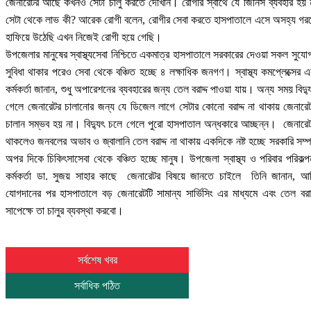
জেনারেটর আছে কখনও সেটা চালু করতে দেখিনি। রোগীর স্বার্থে যে জিনিস ব্যবহার হয় 
সেটা থেকে লাভ কী? আরেক রোগী বলেন, রোগীর সেবা করতে হাসপাতালে এসে অসহ্য গর
হাফিয়ে উঠেছি এখন নিজেই রোগী হয়ে গেছি।
উপজেলার মানুষের স্বাস্থ্যসেবা নিশ্চিতে একমাত্র হাসপাতালে সরকারের দেওয়া সকল সুযো
সুবিধা থাকার পরেও সেবা থেকে বঞ্চিত হচ্ছে ৪ লক্ষাধিক জনগণ। স্বাস্থ্য কমপ্লেক্সের 
কর্মকর্তা জানান, শুধু অপারেশনের ব্যবহারের জন্য তেল বরাদ্দ পাওয়া যায়। অন্য সময় বিদ্য
গেলে জেনারেটর চালানোর জন্য যে ডিজেল লাগে সেটার কোনো বরাদ্দ না থাকায় জেনারে
চালান সম্ভব হয় না। বিদ্যুৎ চলে গেলে পুরো হাসপাতাল অন্ধকারে আচ্ছন্ন। জেনারে
থাকলেও জনবলের অভাব ও জ্বালানি তেল বরাদ্দ না থাকায় একদিকে নষ্ট হচ্ছে সরকারি সম্
অপর দিকে চিকিৎসাসেবা থেকে বঞ্চিত হচ্ছে মানুষ। উপজেলা স্বাস্থ্য ও পরিবার পরিকল্প
কর্মকর্তা ডা. সুজয় সাহার কাছে জেনারেটর বিষয়ে জানতে চাইলে তিনি জানান, আ
যোগদানের পর হাসপাতালে বড় জেনারেটটি সামান্য সার্ভিসিং এর মাধ্যমে এবং তেল বরাদ
সাপেক্ষে তা চালুর ব্যবস্থা করবো।
সর্বশেষ খবর
সর্বাধিক পঠিত