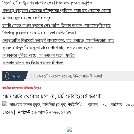
সিলেট হার্ট ফাউন্ডেশন হাসপাতালের বিশাল সভা লন্ড‌নে অনুষ্ঠিত
পঞ্চগড়ে ছাত্রদল নেতাদের বহিস্কারের প্রতিবাদ করায় চার নেতাকে শোকজ
আশ্রয়কেন্দ্রে যাচ্ছে ফেনীর মানুষ
চাকরি ফেরত পাওয়া দুদকের সেই শরীফ তিনবার বললেন ‘আলহামদুলিল্লাহ’
শিবগঞ্জে কৃষকদের মাঝে এয়ার ফ্লো মেশিন বিতরণ
জোড়াতালির ক্রিকেটে ভরাডুবি বাংলাদেশের, দায় চাপাচ্ছে ‘অনভিজ্ঞতার’ ওপর
ফুটবলার ঋতুপর্ণার অসুস্থ মায়ের পাশে দাঁড়ালেন তারেক রহমান
অন্ধকারে লুকিয়ে আছে এক ভয়ংকর সত্য: ফারিয়া
আল্লাহ আপনাদের বিচার করবেন: ডিপজল
প্রচ্ছদ
জেনারেটর থেকেও চলে না, টর্চ-মোবাইলেই ভরসা!
কাউনিয়া হাসপাতালে অনিয়মের চিত্র-২
জেনারেটর থেকেও চলে না, টর্চ-মোবাইলেই ভরসা!
সারওয়ার আলম মুকুল, কাউনিয়া (রংপুর) প্রতিনিধি
প্রকাশ: ১২ অক্টোবর ২০২
১৭:২৭ |
আপডেট
: ৬ আগস্ট ২০২৬, ১৭:৪৪