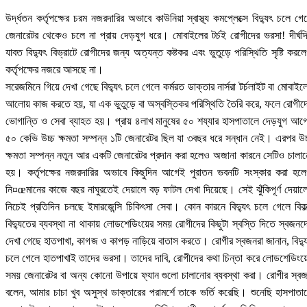
উর্দ্ধতন কর্তৃপক্ষের চরম নজরদারির অভাবে কাউনিয়া স্বাস্থ্য কমপ্লেক্সে বিদ্যুৎ চলে গে
জেনারেটর থেকেও চলে না প্রায় দেড়যুগ ধরে। মোবাইলের টর্চই রোগীদের ভরসা! দীর্ঘদ
যাবত বিদ্যুৎ বিভ্রাটে রোগীদের জন্য অত্যন্ত কষ্টকর এবং ভুতুড়ে পরিস্থিতি সৃষ্টি করল
কর্তৃপক্ষের নজরে আসছে না।
সরেজমিনে গিয়ে দেখা গেছে বিদ্যুৎ চলে গেলে কর্মরত ডাক্তার নার্সরা টর্চলাইট বা মোবাইল
আলোয় কাজ করতে হয়, যা এক ভুতুড়ে বা অস্বস্তিকর পরিস্থিতি তৈরি করে, ফলে রোগীদ
ভোগান্তি ও সেবা ব্যাহত হয়। প্রায় ৪লাখ মানুষের ৫০ শয্যার হাসপাতালে দেড়যুগ আগ
৫০ কেভি উচ্চ ক্ষমতা সম্পন্ন ১টি জেনারেটর ছিল যা ৩বছর ধরে সন্ধান নেই। এরপর উচ
ক্ষমতা সম্পন্ন নতুন আর একটি জেনারেটর প্রদান করা হলেও অজানা কারনে সেটিও চালা
হয়। কর্তৃপক্ষের নজরদারির অভাবে কিছুদিন আগেই পুরাতন ভবনটি সংস্কার করা হল
নি¤œমানের কাজে বছর নাঘুরতেই দেয়ালে বড় ফাটল দেখা দিয়েছে। সেই ঝুঁকিপূর্ণ দেয়াল
নিচেই প্রতিদিন চলছে ইমারজেন্সি চিকিৎসা সেবা। কোন কারনে বিদ্যুৎ চলে গেলে বিকল
বিদ্যুতের ব্যবস্থা না থাকায় লোডশেডিংয়ের সময় রোগীদের কিছুটা স্বস্তি দিতে স্বজনদ
দেখা গেছে হাতপাখা, কাগজ ও কাপড় নাড়িয়ে বাতাস করতে। রোগীর স্বজনরা জানান, বিদ্য
চলে গেলে হাতপাখাই তাদের ভরসা। তাদের দাবি, রোগীদের কথা চিন্তা করে লোডশেডিংয়
সময় জেনারেটর বা অন্য কোনো উপায়ে ফ্যান গুলো চালানোর ব্যবস্থা করা। রোগীর স্ব
বলেন, আমার চাচা খুব অসুস্থ ডাক্তারের পরামর্শে তাকে ভর্তি করেছি। শুনেছি হাসপাতা