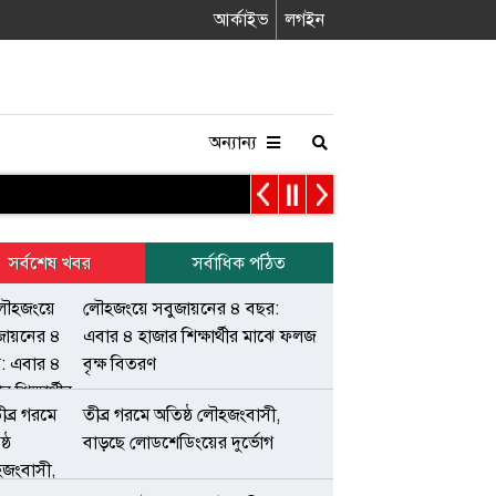
আর্কাইভ
লগইন
অন্যান্য
সর্বশেষ খবর
সর্বাধিক পঠিত
লৌহজংয়ে সবুজায়নের ৪ বছর:
এবার ৪ হাজার শিক্ষার্থীর মাঝে ফলজ
বৃক্ষ বিতরণ
তীব্র গরমে অতিষ্ঠ লৌহজংবাসী,
বাড়ছে লোডশেডিংয়ের দুর্ভোগ