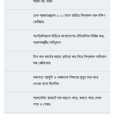
সঠিক নয়: ইরান
চেক প্রজাতন্ত্রকে ২–১ গোলে হারিয়ে বিশ্বকাপ শুরু দক্ষিণ
কোরিয়ার
অস্ট্রেলিয়াকে উড়িয়ে বাংলাদেশের ঐতিহাসিক সিরিজ জয়,
প্রধানমন্ত্রীর অভিনন্দন
তিন লাল কার্ডের ম্যাচে দুর্দান্ত জয় দিয়ে বিশ্বকাপ অভিযান
শুরু মেক্সিকোর
পঞ্চগড়ে প্রসুতি ও নবজাতক শিশুদের মৃত্যু বন্ধ করে
দেওয়া হলো ক্লিনিক
প্রস্তাবিত বাজেটে দাম বাড়তে পারে, কমতে পারে যেসব
পণ্য ও সেবার