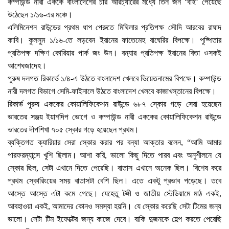
কম্পাউন্ড নারী এককে বাংলাদেশের চার আরচ্যারের মধ্যে তিন জন ‘বাই’ পেয়েছে
উঠেছেন ১/১৬-এর মঞ্চে।
এলিমিনেশন রাউন্ডের প্রথম ধাপ পেরুতে মিথিলার প্রতিপক্ষ সৌদি আরবের রাঘাদ
কাবি। কুলসুম ১/১৬-তে লড়বেন ইরানের ফাতেমেহ বাঘেরির বিপক্ষে। পুষ্পিতার
প্রতিপক্ষ দক্ষিণ কোরিয়ার পার্ক জং উন। বন্যার প্রতিপক্ষ ইরানের বিতা ওসকই
আশেঘজাদেহ।
পুরুষ দলগত রিকার্ভে ১/৪-এ উঠতে বাংলাদেশ খেলবে ভিয়েতনামের বিপক্ষে। কম্পাউন্ড
নারী দলগত বিভাগে সেমি-ফাইনালে উঠতে বাংলাদেশ খেলবে কাজাখস্তানের বিপক্ষে।
রিকার্ভ পুরুষ এককের কোয়ালিফিকেশন রাউন্ডে ৬৮৭ স্কোর গড়ে সেরা হয়েছেন
ভারতের সঞ্জয় ইয়াশদিপ ভোগে ও কম্পাউন্ড নারী এককের কোয়ালিফিকেশন রাউন্ডে
ভারতের দীপশিখা ৭০৫ স্কোর গড়ে হয়েছেন প্রথম।
ব্যক্তিগত ক্যারিয়ার সেরা স্কোর করার পর বন্যা আক্তার বলেন, “আমি আমার
পারফরম্যান্সে খুশি ছিলাম। আশা করি, ভালো কিছু দিতে পারব এবং অনুশীলনে যে
স্কোর ছিল, সেটা এখানে দিতে পেরেছি। বাতাস এখানে অনেক ছিল। বিশেষ করে
প্রথম স্কোরিংয়ের সময় বাতাসটা বেশি ছিল। এতে একটু প্রভাব পড়েছে। তবে
আস্তে আস্তে এটা কমে গেছে। যেহেতু টঙ্গী ও জাতীয় স্টেডিয়ামে মাঠ একই,
আবহাওয়া একই, আমাদের কোনও সমস্যা হয়নি। যে স্কোর করেছি সেটা টিমের জন্য
ভালো। সেটা টিম ইফেক্টের জন্য কাজে দেবে। বাকি দুজনকে হেল্প করতে পেরেছি