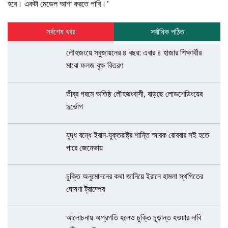
হবে। একটা মেডেল আশা করতে পারি।’
সর্বশেষ খবর
সর্বাধিক পঠিত
লৌহজংয়ে সবুজায়নের ৪ বছর: এবার ৪ হাজার শিক্ষার্থীর
মাঝে ফলজ বৃক্ষ বিতরণ
তীব্র গরমে অতিষ্ঠ লৌহজংবাসী, বাড়ছে লোডশেডিংয়ের
দুর্ভোগ
যুদ্ধ বন্ধে ইরান-যুক্তরাষ্ট্র শান্তি স্মারক রোববার সই হতে
পারে জেনেভায়
চুক্তি অনুমোদনের কথা জানিয়ে ইরানে হামলা স্থগিতের
ঘোষণা ট্রাম্পের
আলোচনায় অগ্রগতি হলেও চুক্তি চূড়ান্ত হওয়ার দাবি