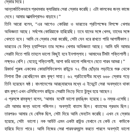
স্কোর দিয়ে।
আন্তর্জাতিকভাবে প্রথমবার ক্যারিয়ার সেরা স্কোর করেছি। এটা কালকের জন্য কাজে
দেবে। আমার আত্মবিশ্বাসও বাড়াবে।”
তিনি আরো বলেন, “এর আগেও কোরিয়া ও ভারতের প্রতিপক্ষের বিপক্ষে খেলার
অভিজ্ঞতা আছে। সর্বশেষ কোরিয়াকে হারিয়েছি। তবে যাদের সঙ্গে খেলব, তাদের সঙ্গে
খেলতে হবে। আমি যে স্কোর সেরা করেছি, সেটা যেন ধরে রাখতে পারি আগামীকাল।
ভারতের যে বিশ্ব চ্যাম্পিয়ন তার সঙ্গেও খেলার অভিজ্ঞতা আছে। আমি যদি আমার
সেরাটা দিতে পারি তাহলে ভালো কিছুই হবে ইনশাল্লাহ। আমাদের টিমটা শক্তিশালী।
লক্ষ্যও বেশি। যেহেতু শক্তিশালী, আশা করি ভালো পজিশনে যেতে পারব আমরা।”
রিকার্ভ পুরুষ এককের কোয়ালিফিকেশন রাউন্ডে ৭২ তীর ছোঁড়ার লড়াইয়ে শুরু থেকে
নিশানা ঠিক রেখেছিলেন রাম কৃষ্ণ সাহা। ৬২ প্রতিযোগীর মধ্যে ৬৬৮ স্কোর গড়ে
তিনি হয়েছেন ষষ্ঠ। বাংলাদেশের আরচ্যারদের মধ্যে এ ইভেন্টে সেরা অবস্থানে থাকা
রাম কৃষ্ণ এখন এলিমিনেশন রাউন্ডে সেরাটা নিংড়ে দিতে উন্মুখ হয়ে আছেন।
এ প্রসঙ্গে রামকৃষ্ণ বলেন, ‘আমার যথেষ্ট ভালো র‌্যাঙ্কিং হয়েছে। ৬ নম্বর এসেছি।
এটা আমার জন্য ভালো পজিশন। অবশ্যই বাতাস ছিল। বাতাসের প্রভাব ছিল।
তারপরও আমার যে বেসিক ছিল, সেটা দিয়ে আমি মেনটেন করেছি। এখন যে স্কোর
হয়েছে, সেটা ভালো। নক আউট এমন একটা রাউন্ড যেখানে যে কেউ যে কাউকে
হারিয়ে দিতে পারে। আমি নিজের সেরা পারফরম্যান্স করতে পারলে অবশ্যই ভালো