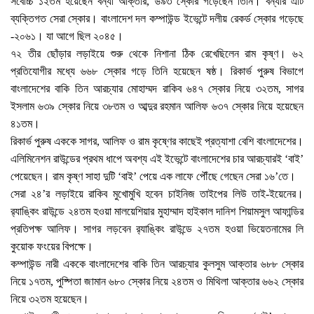
সর্বোচ্চ ১২তম হয়েছেন বন্যা আক্তার, ৬৯৩ স্কোর গড়েছেন তিনি। বন্যার এটি
ব্যক্তিগত সেরা স্কোর। বাংলাদেশ দল কম্পাউন্ড ইভেন্টে দলীয় রেকর্ড স্কোর গড়েছে
-২০৬১। যা আগে ছিল ২০৪৫।
৭২ তীর ছোঁড়ার লড়াইয়ে শুরু থেকে নিশানা ঠিক রেখেছিলেন রাম কৃষ্ণ। ৬২
প্রতিযোগীর মধ্যে ৬৬৮ স্কোর গড়ে তিনি হয়েছেন ষষ্ঠ। রিকার্ভ পুরুষ বিভাগে
বাংলাদেশের বাকি তিন আরচ্যার মোহাম্মদ রাকিব ৬৪৭ স্কোর নিয়ে ৩২তম, সাগর
ইসলাম ৬৩৯ স্কোর নিয়ে ৩৮তম ও আব্দুর রহমান আলিফ ৬৩৭ স্কোর নিয়ে হয়েছেন
৪১তম।
রিকার্ভ পুরুষ এককে সাগর, আলিফ ও রাম কৃষ্ণের কাছেই প্রত্যাশা বেশি বাংলাদেশের।
এলিমিনেশন রাউন্ডের প্রথম ধাপে অবশ্য এই ইভেন্টে বাংলাদেশের চার আরচ্যারই ‘বাই’
পেয়েছেন। রাম কৃষ্ণ সাহা দুটি ‘বাই’ পেয়ে এক লাফে পৌঁছে গেছেন সেরা ১৬’তে।
সেরা ২৪’র লড়াইয়ে রাকিব মুখোমুখি হবেন চাইনিজ তাইপের লিউ তাই-ইয়েনের।
র‌্যাঙ্কিং রাউন্ডে ২৪তম হওয়া মালয়েশিয়ার মুহাম্মাদ হাইকাল দানিশ শিয়ামসুল আফান্ডির
প্রতিপক্ষ আলিফ। সাগর লড়বেন র‌্যাঙ্কিং রাউন্ডে ২৭তম হওয়া ভিয়েতনামের লি
কুয়োক ফংয়ের বিপক্ষে।
কম্পাউন্ড নারী এককে বাংলাদেশের বাকি তিন আরচ্যার কুলসুম আক্তার ৬৮৮ স্কোর
নিয়ে ১৭তম, পুষ্পিতা জামান ৬৮০ স্কোর নিয়ে ২৪তম ও মিথিলা আক্তার ৬৬২ স্কোর
নিয়ে ৩২তম হয়েছেন।