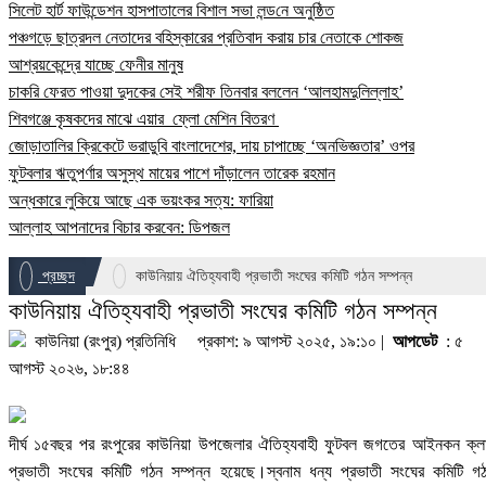
সিলেট হার্ট ফাউন্ডেশন হাসপাতালের বিশাল সভা লন্ড‌নে অনুষ্ঠিত
পঞ্চগড়ে ছাত্রদল নেতাদের বহিস্কারের প্রতিবাদ করায় চার নেতাকে শোকজ
আশ্রয়কেন্দ্রে যাচ্ছে ফেনীর মানুষ
চাকরি ফেরত পাওয়া দুদকের সেই শরীফ তিনবার বললেন ‘আলহামদুলিল্লাহ’
শিবগঞ্জে কৃষকদের মাঝে এয়ার ফ্লো মেশিন বিতরণ
জোড়াতালির ক্রিকেটে ভরাডুবি বাংলাদেশের, দায় চাপাচ্ছে ‘অনভিজ্ঞতার’ ওপর
ফুটবলার ঋতুপর্ণার অসুস্থ মায়ের পাশে দাঁড়ালেন তারেক রহমান
অন্ধকারে লুকিয়ে আছে এক ভয়ংকর সত্য: ফারিয়া
আল্লাহ আপনাদের বিচার করবেন: ডিপজল
প্রচ্ছদ
কাউনিয়ায় ঐতিহ্যবাহী প্রভাতী সংঘের কমিটি গঠন সম্পন্ন
কাউনিয়ায় ঐতিহ্যবাহী প্রভাতী সংঘের কমিটি গঠন সম্পন্ন
কাউনিয়া (রংপুর) প্রতিনিধি
প্রকাশ: ৯ আগস্ট ২০২৫, ১৯:১০ |
আপডেট
: ৫
আগস্ট ২০২৬, ১৮:৪৪
দীর্ঘ ১৫বছর পর রংপুরের কাউনিয়া উপজেলার ঐতিহ্যবাহী ফুটবল জগতের আইনকন ক্ল
প্রভাতী সংঘের কমিটি গঠন সম্পন্ন হয়েছে।স্বনাম ধন্য প্রভাতী সংঘের কমিটি গ