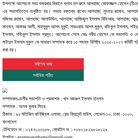
উপলক্ষে আলোচনা সভা শুক্রবার বিকালে ক্লাব হল রুমে আলহাজ¦ মোফাজ্জল হোসেন (টিএ
এর সভাপতিত্বে অনুষ্ঠিত হয়। সভায় বক্তব্য রাখেন আলহাজ¦ লুৎফর রহমান, আলহা
মজিবর রহমান, আলহাজ¦ আলাউদ্দিন, আলহাজ¦ আজিজুল ইসলাম বিডিআর, আলহাজ¦ আব্দ
মান্নান, আকবর আলী, মাহাবুবুল আলম মুকুট, সারওয়ার আলম মুকুল, রফিকুল ইসলাম, শহিদ
ইসলাম, শফিকুল ইসলাম প্রমূখ। আলোচনা শেষে মোঃ নবীর হোসেন কে সভাপতি ও ম
মাইদুল ইসলাম মুকুল কে সাধারণ সম্পাদক করে ১৫ সদস্য বিশিষ্ট্য ২০২৫-২০২৭ কমিটি গ
করা হয়।
সর্বশেষ খবর
সর্বাধিক পঠিত
সম্পাদকমণ্ডলীর সভাপতি ও প্রকাশক : খান নজরুল ইসলাম হান্নান
সম্পাদক : অলক কুমার মিত্র
ঠিকানা : ৬১ মতিঝিল বাণিজ্যিক এলাকা, রেড ক্রিসেন্ট হাউস, লেভেল-১০, ঢাকা -১০০০,
বাংলাদেশ
টেলিফোন নং : ০২৪৭১২৩২৮৮, মোবাইল নং : +৮৮০১৮২৯৮২৮১২৯
ইমেইল :
gramnagarbarta@gmail.com