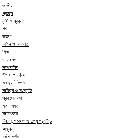
জাতীয়
প্রচ্ছদ
কৃষি ও প্রকৃতি
শখ
ভ্রমণ
আইন ও আদালত
শিক্ষা
বাংলাদেশ
সম্পাদকীয়
উপ সম্পাদকীয়
স্বাস্থ্য চিকিৎসা
সাহিত্য ও সংস্কৃতি
প্রবাসের কথা
মত দ্বিমত
সাক্ষাৎকার
বিজ্ঞান, গবেষণা ও তথ্য প্রযুক্তি
অন্যান্য
ধর্ম ও দর্শন