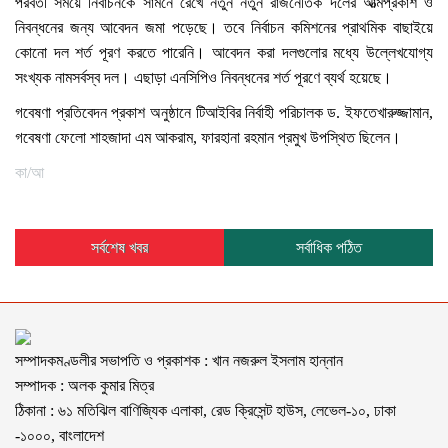
পরবর্তী সময়ে নির্বাচনকে সামনে রেখে নতুন নতুন রাজনৈতিক দলের আত্মপ্রকাশ ও
নিবন্ধনের জন্য আবেদন জমা পড়েছে। তবে নির্বাচন কমিশনের প্রাথমিক বাছাইয়ে
কোনো দল শর্ত পূরণ করতে পারেনি। আবেদন করা দলগুলোর মধ্যে উল্লেখযোগ্য
সংখ্যক নামসর্বস্ব দল। এছাড়া এনসিপিও নিবন্ধনের শর্ত পূরণে ব্যর্থ হয়েছে।
গবেষণা প্রতিবেদন প্রকাশ অনুষ্ঠানে টিআইবির নির্বাহী পরিচালক ড. ইফতেখারুজ্জামান,
গবেষণা ফেলো শাহজাদা এম আকরাম, ফারহানা রহমান প্রমুখ উপস্থিত ছিলেন।
কা/আ
সর্বশেষ খবর
সর্বাধিক পঠিত
সম্পাদকমণ্ডলীর সভাপতি ও প্রকাশক : খান নজরুল ইসলাম হান্নান
সম্পাদক : অলক কুমার মিত্র
ঠিকানা : ৬১ মতিঝিল বাণিজ্যিক এলাকা, রেড ক্রিসেন্ট হাউস, লেভেল-১০, ঢাকা
-১০০০, বাংলাদেশ