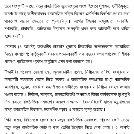
তবে সংস্থাটি বলছে, নতুন রাজনৈতিক বন্দোবস্তের অংশ হিসেবে সুশাসন, দুর্নীতিমুক্ত,
জনগণের কাছে অঙ্গীকারাবদ্ধ রাজনৈতিক শক্তি হিসেবে এনসিপির বিকশিত হওয়ার কথা
থাকলেও অনেক ক্ষেত্রে তা প্রশ্নবিদ্ধ। অর্থের উৎসের অস্বচ্ছতা, দলবাজি,
দখলবাজি, চাঁদাবাজি, অনিয়মের বিদ্যমান সংস্কৃতি ধারণ করে আত্মঘাতী পথে ধাবিত
হচ্ছে দলটি।
সোমবার (৪ আগস্ট) রাজধানীর মাইডাস সেন্টারে টিআইবির সম্মেলনকক্ষে আয়োজিত
‘নতুন বাংলাদেশ: কর্তৃত্ববাদী সরকার পতন-পরবর্তী এক বছরের ওপর পর্যবেক্ষণ’ শীর্ষক
গবেষণা প্রতিবেদন প্রকাশ অনুষ্ঠানে এসব কথা জানানো হয়।
টিআইবির গবেষণা ফেলো মো. জুলকারনাইন বলেন, নির্বাচনের তারিখ, সংস্কার ও
অন্তর্বর্তী সরকারের মেয়াদ নিয়ে সরকার ও রাজনৈতিক দলগুলোর মধ্যে পারস্পরিক
অবিশ্বাস, সন্দেহ, বিতর্ক ও সহনশীলতার ঘাটতিতে সংস্কার ও নির্বাচন ব্যাহত হওয়ার
শঙ্কা রয়েছে। নির্বাচন, সংস্কার, মানবতাবিরোধী অপরাধের বিচার কার্যক্রমকে মুখোমুখি
দাঁড় করাতে রাজনৈতিক দলগুলোর অবস্থান অনড়। বৈষম্যবিরোধী ছাত্র আন্দোলনের
মধ্যে রাজনৈতিক বিভাজন, মতাদর্শিক লড়াই ও ক্ষমতার দ্বন্দ্ব রয়েছে।
তিনি বলেন, নির্বাচনকে কেন্দ্র করে নতুন রাজনৈতিক মেরুকরণ, পুরাতন জোট ভেঙে
নতুন নতুন রাজনৈতিক জোট বা বলয় তৈরির উদ্যোগ নিতে দেখা গেছে। ৫ আগস্ট