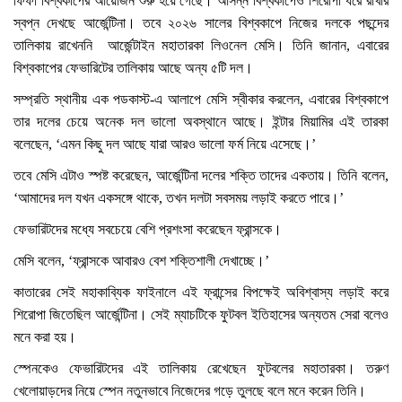
ফিফা বিশ্বকাপের আয়োজন শুরু হয়ে গেছে। আসন্ন বিশ্বকাপেও শিরোপা ধরে রাখার
স্বপ্ন দেখছে আর্জেন্টিনা। তবে ২০২৬ সালের বিশ্বকাপে নিজের দলকে পছন্দের
তালিকায় রাখেননি আর্জেন্টাইন মহাতারকা লিওনেল মেসি। তিনি জানান, এবারের
বিশ্বকাপের ফেভারিটের তালিকায় আছে অন্য ৫টি দল।
সম্প্রতি স্থানীয় এক পডকাস্ট-এ আলাপে মেসি স্বীকার করলেন, এবারের বিশ্বকাপে
তার দলের চেয়ে অনেক দল ভালো অবস্থানে আছে। ইন্টার মিয়ামির এই তারকা
বলেছেন, ‘এমন কিছু দল আছে যারা আরও ভালো ফর্ম নিয়ে এসেছে।’
তবে মেসি এটাও স্পষ্ট করেছেন, আর্জেন্টিনা দলের শক্তি তাদের একতায়। তিনি বলেন,
‘আমাদের দল যখন একসঙ্গে থাকে, তখন দলটা সবসময় লড়াই করতে পারে।’
ফেভারিটদের মধ্যে সবচেয়ে বেশি প্রশংসা করেছেন ফ্রান্সকে।
মেসি বলেন, ‘ফ্রান্সকে আবারও বেশ শক্তিশালী দেখাচ্ছে।’
কাতারের সেই মহাকাব্যিক ফাইনালে এই ফ্রান্সের বিপক্ষেই অবিশ্বাস্য লড়াই করে
শিরোপা জিতেছিল আর্জেন্টিনা। সেই ম্যাচটিকে ফুটবল ইতিহাসের অন্যতম সেরা বলেও
মনে করা হয়।
স্পেনকেও ফেভারিটদের এই তালিকায় রেখেছেন ফুটবলের মহাতারকা। তরুণ
খেলোয়াড়দের নিয়ে স্পেন নতুনভাবে নিজেদের গড়ে তুলছে বলে মনে করেন তিনি।