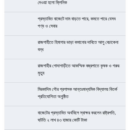
দেওয়া হলো ক্লিনিক
প্রস্তাবিত বাজেটে দাম বাড়তে পারে, কমতে পারে যেসব
পণ্য ও সেবার
রাজশাহীতে হিমাগার ভাড়া কমানোর দাবিতে আলু বেচাকেনা
বন্ধ
রাজশাহীর গোদাগাড়ীতে আকস্মিক বজ্রপাতে কৃষক ও গরুর
মৃত্যু
মিরকাদিম পৌর প্রশাসক আন্তঃমাধ্যমিক বিদ্যালয় বিতর্ক
প্রতিযোগিতা অনুষ্ঠিত
বাজেটের প্রস্তাবিত অর্থবিলে স্বাক্ষর করলেন রাষ্ট্রপতি,
ঘাটতি ২ লাখ ৪৩ হাজার কোটি টাকা