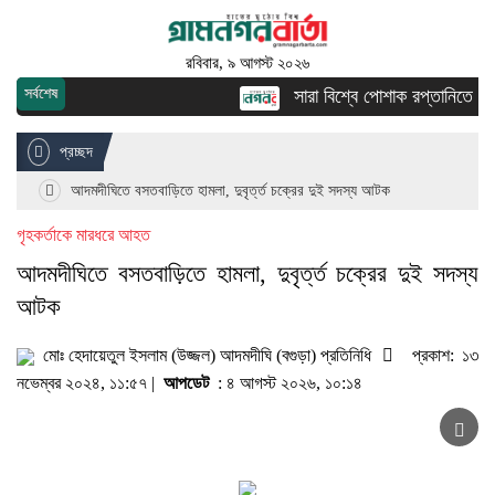
রবিবার, ৯ আগস্ট ২০২৬
সর্বশেষ
সারা বিশ্বে পোশাক রপ্তানিতে দ্বিত
প্রচ্ছদ
আদমদীঘিতে বসতবাড়িতে হামলা, দুবৃর্ত্ত চক্রের দুই সদস্য আটক
গৃহকর্তাকে মারধরে আহত
আদমদীঘিতে বসতবাড়িতে হামলা, দুবৃর্ত্ত চক্রের দুই সদস্য
আটক
মোঃ হেদায়েতুল ইসলাম (উজ্জল) আদমদীঘি (বগুড়া) প্রতিনিধি
প্রকাশ: ১৩
নভেম্বর ২০২৪, ১১:৫৭ |
আপডেট
: ৪ আগস্ট ২০২৬, ১০:১৪