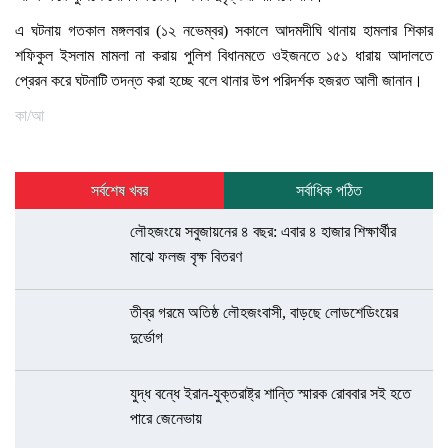
এ ঘটনায় গতকাল মঙ্গলবার (১২ নভেম্বর) সকালে আদমদীঘি থানায় হামলার শিকার
শফিকুল ইসলাম মামলা না করায় পুলিশ বিধানমতে ওইজনতে ১৫১ ধারায় আদালতে
প্রেরন করে ঘটনাটি তদন্ত করা হচ্ছে বলে থানার উপ পরিদর্শক হজরত আলী জানান।
কা/আ
সর্বশেষ খবর
সর্বাধিক পঠিত
লৌহজংয়ে সবুজায়নের ৪ বছর: এবার ৪ হাজার শিক্ষার্থীর
মাঝে ফলজ বৃক্ষ বিতরণ
তীব্র গরমে অতিষ্ঠ লৌহজংবাসী, বাড়ছে লোডশেডিংয়ের
দুর্ভোগ
যুদ্ধ বন্ধে ইরান-যুক্তরাষ্ট্র শান্তি স্মারক রোববার সই হতে
পারে জেনেভায়