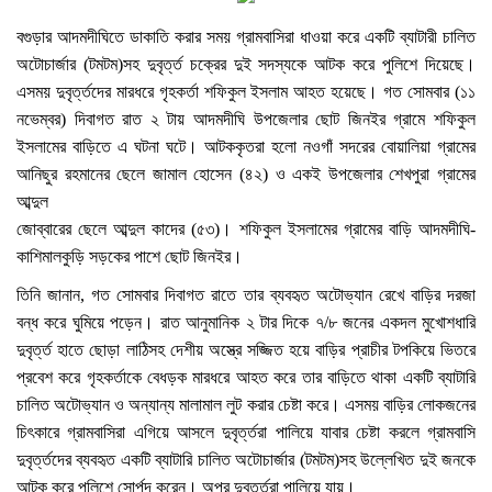
বগুড়ার আদমদীঘিতে ডাকাতি করার সময় গ্রামবাসিরা ধাওয়া করে একটি ব্যাটারী চালিত
অটোচার্জার (টমটম)সহ দুবৃর্ত্ত চক্রের দুই সদস্যকে আটক করে পুলিশে দিয়েছে।
এসময় দুবৃর্ত্তদের মারধরে গৃহকর্তা শফিকুল ইসলাম আহত হয়েছে। গত সোমবার (১১
নভেম্বর) দিবাগত রাত ২ টায় আদমদীঘি উপজেলার ছোট জিনইর গ্রামে শফিকুল
ইসলামের বাড়িতে এ ঘটনা ঘটে। আটককৃতরা হলো নওগাঁ সদরের বোয়ালিয়া গ্রামের
আনিছুর রহমানের ছেলে জামাল হোসেন (৪২) ও একই উপজেলার শেখপুরা গ্রামের
আব্দুল
জোব্বারের ছেলে আব্দুল কাদের (৫৩)। শফিকুল ইসলামের গ্রামের বাড়ি আদমদীঘি-
কাশিমালকুড়ি সড়কের পাশে ছোট জিনইর।
তিনি জানান, গত সোমবার দিবাগত রাতে তার ব্যবহৃত অটোভ্যান রেখে বাড়ির দরজা
বন্ধ করে ঘুমিয়ে পড়েন। রাত আনুমানিক ২ টার দিকে ৭/৮ জনের একদল মুখোশধারি
দুবৃর্ত্ত হাতে ছোড়া লাঠিসহ দেশীয় অস্ত্রে সজ্জিত হয়ে বাড়ির প্রাচীর টপকিয়ে ভিতরে
প্রবেশ করে গৃহকর্তাকে বেধড়ক মারধরে আহত করে তার বাড়িতে থাকা একটি ব্যাটারি
চালিত অটোভ্যান ও অন্যান্য মালামাল লুট করার চেষ্টা করে। এসময় বাড়ির লোকজনের
চিৎকারে গ্রামবাসিরা এগিয়ে আসলে দুবৃর্ত্তরা পালিয়ে যাবার চেষ্টা করলে গ্রামবাসি
দুবৃর্ত্তদের ব্যবহৃত একটি ব্যাটারি চালিত অটোচার্জার (টমটম)সহ উল্লেখিত দুই জনকে
আটক করে পুলিশে সোর্পদ করেন। অপর দুবৃর্ত্তরা পালিয়ে যায়।