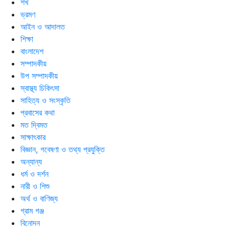
শখ
ভ্রমণ
আইন ও আদালত
শিক্ষা
বাংলাদেশ
সম্পাদকীয়
উপ সম্পাদকীয়
স্বাস্থ্য চিকিৎসা
সাহিত্য ও সংস্কৃতি
প্রবাসের কথা
মত দ্বিমত
সাক্ষাৎকার
বিজ্ঞান, গবেষণা ও তথ্য প্রযুক্তি
অন্যান্য
ধর্ম ও দর্শন
নারী ও শিশু
অর্থ ও বাণিজ্য
গ্রাম গঞ্জ
বিনোদন