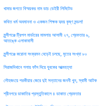
খামার জগতে বিস্ময়কর নাম ডাচ ডেইরী লিমিটেড
কথিত ধর্ম অবমাননা ও একজন শিক্ষক হৃদয় কৃষ্ণ মন্ডল!
মুন্সীগঞ্জে ট্রিপল মার্ডারের মামলায় আসামী ২৭, গ্রেফতার ৬,
আতঙ্কে এলাকাবাসী
মুন্সীগঞ্জে করোনা সংক্রমন বেড়েই চলছে, মৃতের সংখ্যা ৮০
সিরাজদিখানে গলায় ফাঁস দিয়ে যুবকের আত্মহত্যা
লৌহজংয়ে পরকীয়ার জেরে দুই সন্তানের জননী খুন, স্বামী আটক
শ্রীনগরে ডাকাতির প্রস্তুতিকালে ৪ ডাকাত গ্রেফতার