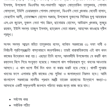
ইসলাম, উপজেলা বিএনপির সহ-সভাপতি আব্দুল মোত্তাকিন তালুকদার, গোলাম
মোস্তফা, ইউপি চেয়ারম্যান গোলাম মোস্তফা, বিএনপি নেতা খন্দকার মেহেদী হাসান,
ফেরদৌস আলী, তোফাজ্জল হোসেন সরদার, উপজেলা যুবদলের সিনিয়র যুগ্ম আহবায়ক
এস.এম জুয়েল, যুবদল নেতা শাহ রিয়ন, ছানোয়ার হোসেন, আউয়াল খন্দকার, মুনছুর
রহমান, ইউপি সদস্য তাজুল ইসলাম, ছাত্রদল নেতা মারুফ, আহম্মেদ কাওছার দ্বীপ
প্রমূখ।
সংসদ সদস্য আব্দুল মহিত তালুকদার বলেন, বর্তমান সরকারের ৩১ দফা দাবী ও
নির্বাচনী প্রতিশ্রæতি বাস্তবায়নে বদ্ধপরিকর। তারই ধারাবাহিকতায় এই খাল খনন
কাজের উদ্বোধন করা হয়। এছাড়া তিনি বলেন, আদমদীঘি উপজেলায় যে কয়টি খাল
রক্তদহ বিলে গিয়ে সংযুক্ত হয়েছে। সবগুলো খাল পর্যায়ক্রমে পুন: খননের আওতায়
আসবে। এ খাল গুলো দীর্ঘ দিন খনন না করায় ভরাট হয়ে গেছে। খালটি পুনরায়
খননের ফলে এলাকার কৃষি কাজের সেচ সুবিধা ও জলাবদ্ধতা নিরসন হবে। আমি
বাংলাদেশ সরকারের মাননীয় প্রধান মন্ত্রী তারেক রহমানের উদ্যোগে বগুড়া-৩
আসনকে একটি সমৃদ্ধশালী জনপদে পরিণত করার জন্য কাজ করে যাব।
সর্বশেষ খবর
সর্বাধিক পঠিত