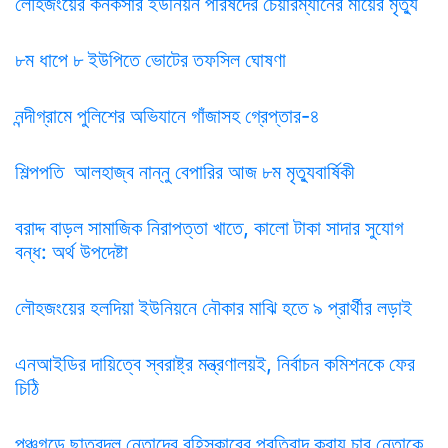
লৌহজংয়ের কনকসার ইউনিয়ন পরিষদের চেয়ারম্যানের মায়ের মৃত্যু
৮ম ধাপে ৮ ইউপিতে ভোটের তফসিল ঘোষণা
নন্দীগ্রামে পুলিশের অভিযানে গাঁজাসহ গ্রেপ্তার-৪
শিল্পপতি আলহাজ্ব নান্নু বেপারির আজ ৮ম মৃত্যুবার্ষিকী
বরাদ্দ বাড়ল সামাজিক নিরাপত্তা খাতে, কালো টাকা সাদার সুযোগ
বন্ধ: অর্থ উপদেষ্টা
লৌহজংয়ের হলদিয়া ইউনিয়নে নৌকার মাঝি হতে ৯ প্রার্থীর লড়াই
এনআইডির দায়িত্বে স্বরাষ্ট্র মন্ত্রণালয়ই, নির্বাচন কমিশনকে ফের
চিঠি
পঞ্চগড়ে ছাত্রদল নেতাদের বহিস্কারের প্রতিবাদ করায় চার নেতাকে