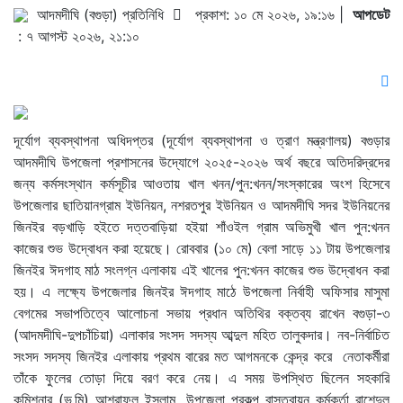
আদমদীঘি (বগুড়া) প্রতিনিধি
প্রকাশ: ১০ মে ২০২৬, ১৯:১৬ |
আপডেট
: ৭ আগস্ট ২০২৬, ২১:১০
দূর্যোগ ব্যবস্থাপনা অধিদপ্তর (দূর্যোগ ব্যবস্থাপনা ও ত্রাণ মন্ত্রণালয়) বগুড়ার
আদমদীঘি উপজেলা প্রশাসনের উদ্যোগে ২০২৫-২০২৬ অর্থ বছরে অতিদরিদ্রদের
জন্য কর্মসংস্থান কর্মসূচীর আওতায় খাল খনন/পুন:খনন/সংস্কারের অংশ হিসেবে
উপজেলার ছাতিয়ানগ্রাম ইউনিয়ন, নশরতপুর ইউনিয়ন ও আদমদীঘি সদর ইউনিয়নের
জিনইর বড়খাড়ি হইতে দত্তবাড়িয়া হইয়া শাঁওইল গ্রাম অভিমুখী খাল পুন:খনন
কাজের শুভ উদ্বোধন করা হয়েছে। রোববার (১০ মে) বেলা সাড়ে ১১ টায় উপজেলার
জিনইর ঈদগাহ মাঠ সংলগ্ন এলাকায় এই খালের পুন:খনন কাজের শুভ উদ্বোধন করা
হয়। এ লক্ষ্যে উপজেলার জিনইর ঈদগাহ মাঠে উপজেলা নির্বাহী অফিসার মাসুমা
বেগমের সভাপতিত্বে আলোচনা সভায় প্রধান অতিথির বক্তব্য রাখেন বগুড়া-৩
(আদমদীঘি-দুপচাঁচিয়া) এলাকার সংসদ সদস্য আব্দুল মহিত তালুকদার। নব-নির্বাচিত
সংসদ সদস্য জিনইর এলাকায় প্রথম বারের মত আগমনকে কেন্দ্র করে নেতাকর্মীরা
তাঁকে ফুলের তোড়া দিয়ে বরণ করে নেয়। এ সময় উপস্থিত ছিলেন সহকারি
কমিশনার (ভ‚মি) আশরাফুল ইসলাম, উপজেলা প্রকল্প বাস্তবায়ন কর্মকর্তা রাশেদুল