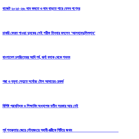
বাজেট ২০২৫-২৬: দাম কমতে ও দাম বাড়তে পারে যেসব পণ্যের
চাকরি ফেরত পাওয়া দুদকের সেই শরীফ তিনবার বললেন ‘আলহামদুলিল্লাহ’
বাংলাদেশ চলচ্চিত্রের আদি পর্ব, ঝর্না বসাক থেকে শবনম
পদ্মা ও যমুনা সেতুতে সর্বোচ্চ টোল আদায়ের রেকর্ড
বিশিষ্ট প্রাবন্ধিক ও শিক্ষাবিদ অধ্যাপক যতীন সরকার আর নেই
পূর্ব শত্রুতার জেরে লৌহজংয়ে স্বামী-স্ত্রীকে পিটিয়ে জখম