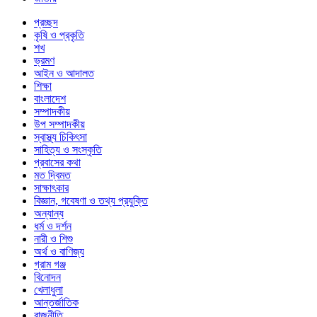
প্রচ্ছদ
কৃষি ও প্রকৃতি
শখ
ভ্রমণ
আইন ও আদালত
শিক্ষা
বাংলাদেশ
সম্পাদকীয়
উপ সম্পাদকীয়
স্বাস্থ্য চিকিৎসা
সাহিত্য ও সংস্কৃতি
প্রবাসের কথা
মত দ্বিমত
সাক্ষাৎকার
বিজ্ঞান, গবেষণা ও তথ্য প্রযুক্তি
অন্যান্য
ধর্ম ও দর্শন
নারী ও শিশু
অর্থ ও বাণিজ্য
গ্রাম গঞ্জ
বিনোদন
খেলাধুলা
আন্তর্জাতিক
রাজনীতি