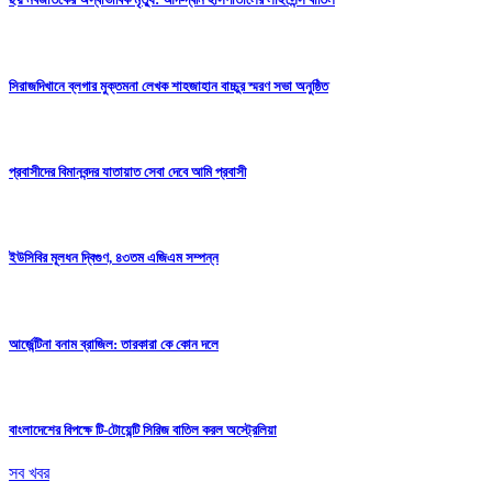
সিরাজদিখানে ব্লগার মুক্তমনা লেখক শাহজাহান বাচ্চুর স্মরণ সভা অনুষ্ঠিত
প্রবাসীদের বিমানবন্দর যাতায়াত সেবা দেবে আমি প্রবাসী
ইউসিবির মূলধন দ্বিগুণ, ৪৩তম এজিএম সম্পন্ন
আর্জেন্টিনা বনাম ব্রাজিল: তারকারা কে কোন দলে
বাংলাদেশের বিপক্ষে টি-টোয়েন্টি সিরিজ বাতিল করল অস্ট্রেলিয়া
সব খবর