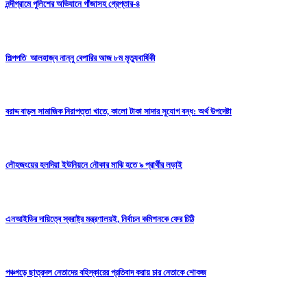
নন্দীগ্রামে পুলিশের অভিযানে গাঁজাসহ গ্রেপ্তার-৪
শিল্পপতি আলহাজ্ব নান্নু বেপারির আজ ৮ম মৃত্যুবার্ষিকী
বরাদ্দ বাড়ল সামাজিক নিরাপত্তা খাতে, কালো টাকা সাদার সুযোগ বন্ধ: অর্থ উপদেষ্টা
লৌহজংয়ের হলদিয়া ইউনিয়নে নৌকার মাঝি হতে ৯ প্রার্থীর লড়াই
এনআইডির দায়িত্বে স্বরাষ্ট্র মন্ত্রণালয়ই, নির্বাচন কমিশনকে ফের চিঠি
পঞ্চগড়ে ছাত্রদল নেতাদের বহিস্কারের প্রতিবাদ করায় চার নেতাকে শোকজ