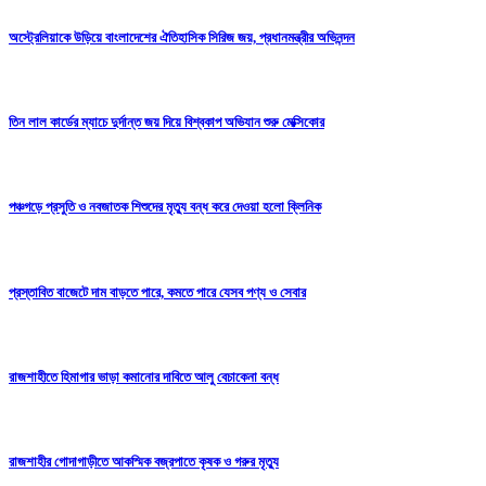
অস্ট্রেলিয়াকে উড়িয়ে বাংলাদেশের ঐতিহাসিক সিরিজ জয়, প্রধানমন্ত্রীর অভিনন্দন
তিন লাল কার্ডের ম্যাচে দুর্দান্ত জয় দিয়ে বিশ্বকাপ অভিযান শুরু মেক্সিকোর
পঞ্চগড়ে প্রসুতি ও নবজাতক শিশুদের মৃত্যু বন্ধ করে দেওয়া হলো ক্লিনিক
প্রস্তাবিত বাজেটে দাম বাড়তে পারে, কমতে পারে যেসব পণ্য ও সেবার
রাজশাহীতে হিমাগার ভাড়া কমানোর দাবিতে আলু বেচাকেনা বন্ধ
রাজশাহীর গোদাগাড়ীতে আকস্মিক বজ্রপাতে কৃষক ও গরুর মৃত্যু