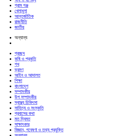
গ্রাম গঞ্জ
খেলাধুলা
আন্তর্জাতিক
রাজনীতি
জাতীয়
অন্যান্য
প্রচ্ছদ
কৃষি ও প্রকৃতি
শখ
ভ্রমণ
আইন ও আদালত
শিক্ষা
বাংলাদেশ
সম্পাদকীয়
উপ সম্পাদকীয়
স্বাস্থ্য চিকিৎসা
সাহিত্য ও সংস্কৃতি
প্রবাসের কথা
মত দ্বিমত
সাক্ষাৎকার
বিজ্ঞান, গবেষণা ও তথ্য প্রযুক্তি
অন্যান্য