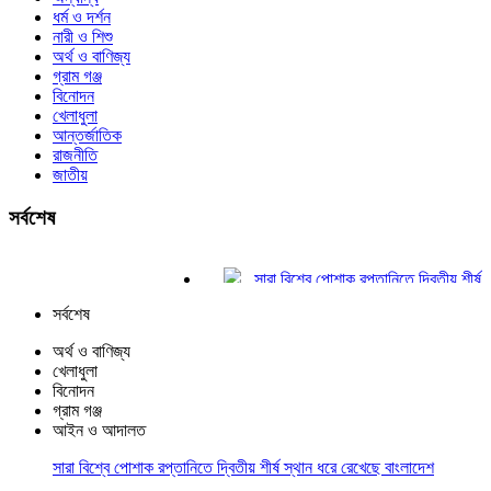
ধর্ম ও দর্শন
নারী ও শিশু
অর্থ ও বাণিজ্য
গ্রাম গঞ্জ
বিনোদন
খেলাধুলা
আন্তর্জাতিক
রাজনীতি
জাতীয়
সর্বশেষ
সারা বিশ্বে পোশাক রপ্তানিতে দ্বিতীয় শীর্ষ স্থা
সিলেট হার্ট ফাউন্ডেশন হাসপাতালের বিশাল সভা লন্ড
সর্বশেষ
পঞ্চগড়ে ছাত্রদল নেতাদের বহিস্কারের প্রতিবা
আশ্রয়কেন্দ্রে যাচ্ছে ফেনীর মানুষ
অর্থ ও বাণিজ্য
চাকরি ফেরত পাওয়া দুদকের সেই শরীফ তিনবার 
খেলাধুলা
শিবগঞ্জে কৃষকদের মাঝে এয়ার ফ্লো মেশিন বিত
বিনোদন
গ্রাম গঞ্জ
জোড়াতালির ক্রিকেটে ভরাডুবি বাংলাদেশের, দায় 
আইন ও আদালত
ফুটবলার ঋতুপর্ণার অসুস্থ মায়ের পাশে দাঁড়ালেন
অন্ধকারে লুকিয়ে আছে এক ভয়ংকর সত্য: ফারিয়
সারা বিশ্বে পোশাক রপ্তানিতে দ্বিতীয় শীর্ষ স্থান ধরে রেখেছে বাংলাদেশ
আল্লাহ আপনাদের বিচার করবেন: ডিপজল