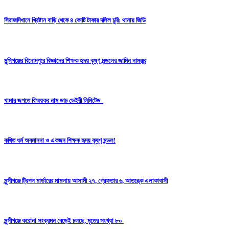
সিরাজদিখানে খ্রিষ্টান বাড়ি থেকে ৪ কোটি টাকার দলিল চুরি: থানায় জিডি
মুন্সিগঞ্জের বিনোদপুরে বিজ্ঞানের শিক্ষক হৃদয় কৃষ্ণ মন্ডলের জামিন নামঞ্জুর
খামার জগতে বিস্ময়কর নাম ডাচ ডেইরী লিমিটেড
কথিত ধর্ম অবমাননা ও একজন শিক্ষক হৃদয় কৃষ্ণ মন্ডল!
মুন্সীগঞ্জে ট্রিপল মার্ডারের মামলায় আসামী ২৭, গ্রেফতার ৬, আতঙ্কে এলাকাবাসী
মুন্সীগঞ্জে করোনা সংক্রমন বেড়েই চলছে, মৃতের সংখ্যা ৮০