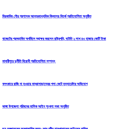
মিরকাদিম পৌর প্রশাসক আন্তঃমাধ্যমিক বিদ্যালয় বিতর্ক প্রতিযোগিতা অনুষ্ঠিত
বাজেটের প্রস্তাবিত অর্থবিলে স্বাক্ষর করলেন রাষ্ট্রপতি, ঘাটতি ২ লাখ ৪৩ হাজার কোটি টাকা
মাদারীপুরে দুর্নীতি বিরোধী প্রতিযোগিতা সম্পন্ন
বলৎকারে রাজি না হওয়ায় মাদ্রাসাছাত্রের গলা কেটে হত্যাচেষ্টার অভিযোগ
ভাঙ্গা উপজেলা পরিষদের মাসিক আইন শৃংখলা সভা অনুষ্ঠিত
ছয় নবজাতকের অস্বাভাবিক মৃত্যু: আদ-দ্বীন হাসপাতালের লাইসেন্স বাতিল