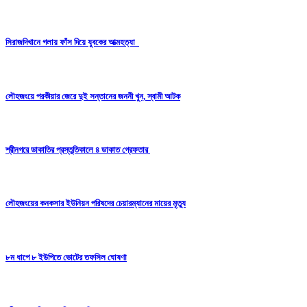
সিরাজদিখানে গলায় ফাঁস দিয়ে যুবকের আত্মহত্যা
লৌহজংয়ে পরকীয়ার জেরে দুই সন্তানের জননী খুন, স্বামী আটক
শ্রীনগরে ডাকাতির প্রস্তুতিকালে ৪ ডাকাত গ্রেফতার
লৌহজংয়ের কনকসার ইউনিয়ন পরিষদের চেয়ারম্যানের মায়ের মৃত্যু
৮ম ধাপে ৮ ইউপিতে ভোটের তফসিল ঘোষণা