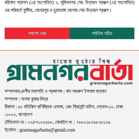
বরিশাল স্থাপন (২য় সংশোধিত) ২. মুজিবনগর সেচ উন্নয়ন প্রকল্প (২য় সংশোধিত)
এর পরিবর্তে কুষ্টিয়া, মেহেরপুর ও চুয়াডাঙ্গা জেলায় সেচ উন্নয়ন প্রকল্প।
সর্বশেষ খবর
সর্বাধিক পঠিত
সম্পাদকমণ্ডলীর সভাপতি ও প্রকাশক : খান নজরুল ইসলাম হান্নান
সম্পাদক : অলক কুমার মিত্র
ঠিকানা : ৬১ মতিঝিল বাণিজ্যিক এলাকা, রেড ক্রিসেন্ট হাউস, লেভেল-১০, ঢাকা
-১০০০, বাংলাদেশ
টেলিফোন নং : ০২৪৭১২৩২৮৮, মোবাইল নং : +৮৮০১৮২৯৮২৮১২৯
ইমেইল :
gramnagarbarta@gmail.com