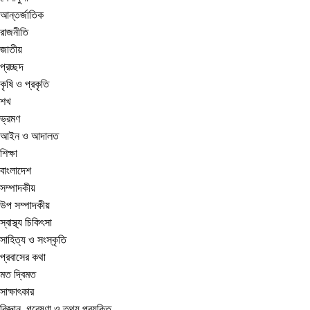
আন্তর্জাতিক
রাজনীতি
জাতীয়
প্রচ্ছদ
কৃষি ও প্রকৃতি
শখ
ভ্রমণ
আইন ও আদালত
শিক্ষা
বাংলাদেশ
সম্পাদকীয়
উপ সম্পাদকীয়
স্বাস্থ্য চিকিৎসা
সাহিত্য ও সংস্কৃতি
প্রবাসের কথা
মত দ্বিমত
সাক্ষাৎকার
বিজ্ঞান, গবেষণা ও তথ্য প্রযুক্তি