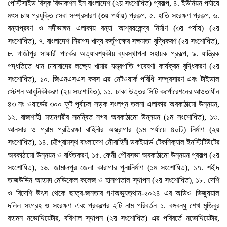
পেস্টিসাইড রিস্ক রিডাকশন ইন বাংলাদেশ (২য় সংশোধিত) প্রকল্প, ৪. ইউনিয়ন পর্যায়ে
মৎস চাষ প্রযুক্তি সেবা সম্প্রসারণ (৩য় পর্যায়) প্রকল্প, ৫. হাতি সংরক্ষণ প্রকল্প, ৬.
বন্যাপ্রবণ ও নদীভাঙ্গন এলাকায় বন্যা আশ্রয়কেন্দ্র নির্মাণ (৩য় পর্যায়) (২য়
সংশোধিত), ৭. বাংলাদেশ নিরাপদ খাদ্য কর্তৃপক্ষের সক্ষমতা বৃদ্ধিকরণ (২য় সংশোধিত),
৮. গাজীপুর সাফারী পার্কের অত্যাবশ্যকীয় ব্যবস্থাপনা সহায়ক প্রকল্প, ৯. যান্ত্রিক
পদ্ধতিতে ধান চাষাবাদের লক্ষ্যে খামার যন্ত্রপাতি গবেষণা কার্যক্রম বৃদ্ধিকরণ (২য়
সংশোধিত), ১০. জিএনএসএস করস এর নেটওয়ার্ক পরিধি সম্প্রসারণ এবং টাইডাল
স্টেশন আধুনিকীকরণ (২য় সংশোধিত), ১১. ঢাকা উত্তর সিটি কর্পোরেশনের আওতাধীন
৪৩ নং ওয়ার্ডের ৩০০ ফুট পূর্বাচল সড়ক সংলগ্ন তলনা এলাকার অবকাঠামো উন্নয়ন,
১২. রাজশাহী মহানগরীর সমন্বিত নগর অবকাঠামো উন্নয়ন (১ম সংশোধিত), ১৩.
আনসার ও গ্রাম প্রতিরক্ষা বাহিনীর অস্ত্রাগার (১ম পর্যায়ে ৪০টি) নির্মাণ (২য়
সংশোধিত), ১৪. চট্টগ্রামস্থ বাংলাদেশ নৌবাহিনী ডকইয়ার্ড টেকনিক্যাল ইনস্টিটিউটের
অবকাঠামো উন্নয়ন ও বর্ধিতকরণ, ১৫. ফেনী পৌরসভা অবকাঠামো উন্নয়ন প্রকল্প (২য়
সংশোধিত), ১৬. জামালপুর জেলা কারাগার পুনঃনির্মাণ (১ম সংশোধিত), ১৭. শহীদ
তাজউদ্দিন আহমদ মেডিকেল কলেজ ও হাসপাতাল স্থাপন (২য় সংশোধিত), ১৮. দেশি
ও বিদেশি উৎস থেকে ছাত্র-জনতার গণঅভ্যুত্থান-২০২৪ এর অডিও ভিজ্যুয়াল
দলিল সংগ্রহ ও সংরক্ষণ এবং প্রকল্পের ২টি নাম পরিবর্তন ১. বঙ্গবন্ধু শেখ মুজিবুর
রহামন নভোথিয়েটার, বরিশাল স্থাপন (২য় সংশোধিত) এর পরিবর্তে নভোথিয়েটার,