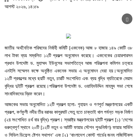
আগস্ট ২০২৬, ১৪:৫৯
জাতীয় অর্থনৈতিক পরিষদের নির্বাহী কমিটি [একনেক) আজ ৮ হাজার ১৪৯ কোটি ৩৮
লাখ টাকা ব্যয় সম্বলিত ১২টি প্রকল্প অনুমোদন করেছে। একনেকের চেয়ারপারসন
প্রধান উপদেষ্টা ড. মুহাম্মদ ইউনূসের সভাপতিত্বে আজ পরিকল্পনা কমিশন চত্বরে
এনইসি সম্মেলন কক্ষে অনুষ্ঠিত একনেক সভায় এ অনুমোদন দেয়া হয়।অনুমোদিত
১২টি প্রকল্পের মধ্যে ছয়টি নতুন, চারটি সংশোধিত এবং ব্যয় বৃদ্ধি ব্যতিরেকে মেয়াদ
বৃদ্ধির দুইটি প্রকল্প রয়েছে।পরিকল্পনা উপদেষ্টা ড. ওয়াহিদউদ্দিন মাহমুদ সভা শেষে
সাংবাদিকদের ব্রিফ করেন।
আজকের সভায় অনুমোদিত ১২টি প্রকল্প হলো- গৃহায়ন ও গণপূর্ত মন্ত্রণালয়ের একটি
প্রকল্প, কর্ণফুলী নদীর তীর বরাবর কালুরঘাট সেতু হতে চাক্তাই খাল পর্যন্ত সড়ক নির্মাণ
(২য় সংশোধিত ৪র্থ বার বৃদ্ধি) প্রকল্প। স্বরাষ্ট্র মন্ত্রণালয়ের দুইটি প্রকল্প [১) ‘দেশের
গুরুত্বপূর্ণ স্থানে ২০টি [১২টি নতুন ও আটটি ফায়ার স্টেশন পুনঃনির্মাণ) ফায়ার সার্ভিস
ও সিভিল ডিফেন্স ষ্টেশন স্থাপন’ এবং [২) ‘বাংলাদেশ কোস্ট গার্ডের জন্য লজিস্টিকস