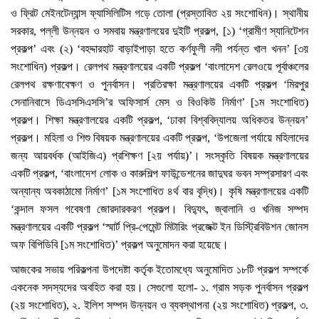
ও ফ্রিট মেইনটেন্যান্স ফ্যাসিলিটিস গড়ে তোলা (প্রস্তাবিত ২য় সংশোধিন)। স্থানীয়
সরকার, পল্লী উন্নয়ন ও সমবায় মন্ত্রণালয়ের দুইটি প্রকল্প, [১) ‘গ্রামীণ স্যানিটেশন
প্রকল্প’ এবং (২) ‘বহদ্দারহাট বাড়াইপাড়া হতে কর্ণফুলী নদী পর্যন্ত খাল খনন’ [৩য়
সংশোধিন) প্রকল্প। রেলপথ মন্ত্রণালয়ের একটি প্রকল্প ‘বাংলাদেশ রেলওয়ে পূর্বাঞ্চলের
রেলপথ রক্ষণাবেক্ষণ ও পুনর্বাসন। প্রতিরক্ষা মন্ত্রণালয়ের একটি প্রকল্প ‘মিরপুর
সেনানিবাসে ডিএসসিএসসি’র অফিসার্স মেস ও বিওকিউ নির্মাণ’ [১ম সংশোধিত)
প্রকল্প। শিক্ষা মন্ত্রণালয়ের একটি প্রকল্প, ‘ঢাকা বিশ্ববিদ্যালয় অধিকতর উন্নয়ন’
প্রকল্প। মহিলা ও শিশু বিষয়ক মন্ত্রণালয়ের একটি প্রকল্প, ‘উপজেলা পর্যায়ে মহিলাদের
জন্য আয়বর্ধক (আইজিএ) প্রশিক্ষণ [২য় পর্যায়)’। সংস্কৃতি বিষয়ক মন্ত্রণালয়ের
একটি প্রকল্প, ‘বাংলাদেশ লোক ও কারুশিল্প ফাউন্ডেশনের জাদুঘর ভবন সম্প্রসারণ এবং
অন্যান্য অবকাঠামো নির্মাণ’ [১ম সংশোধিত ৪র্থ বার বৃদ্ধি)। কৃষি মন্ত্রণালয়ের একটি
‘কন্দাল ফসল গবেষণা জোরদারকরণ প্রকল্প। বিদ্যুৎ, জ্বালানি ও খনিজ সম্পদ
মন্ত্রণালয়ের একটি প্রকল্প ‘স্মার্ট প্রি-পেমেন্ট মিটারিং প্রজেক্ট ইন ডিস্ট্রিবিউশন জোনস
অফ বিপিডিবি [১ম সংশোধিত)’ প্রকল্প অনুমোদন করা হয়েছে।
আজকের সভায় পরিকল্পনা উপদেষ্টা কর্তৃক ইতোমধ্যে অনুমোদিত ১৮টি প্রকল্প সম্পর্কে
একনেক সদস্যদের অবহিত করা হয়। সেগুলো হলো- ১. গ্রাম সড়ক পুনর্বাসন প্রকল্প
(২য় সংশোধিত), ২. ইলিশ সম্পদ উন্নয়ন ও ব্যবস্থাপনা (২য় সংশোধিত) প্রকল্প, ৩.