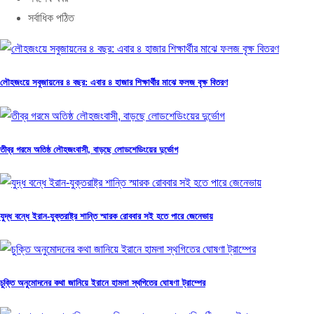
সর্বাধিক পঠিত
লৌহজংয়ে সবুজায়নের ৪ বছর: এবার ৪ হাজার শিক্ষার্থীর মাঝে ফলজ বৃক্ষ বিতরণ
তীব্র গরমে অতিষ্ঠ লৌহজংবাসী, বাড়ছে লোডশেডিংয়ের দুর্ভোগ
যুদ্ধ বন্ধে ইরান-যুক্তরাষ্ট্র শান্তি স্মারক রোববার সই হতে পারে জেনেভায়
চুক্তি অনুমোদনের কথা জানিয়ে ইরানে হামলা স্থগিতের ঘোষণা ট্রাম্পের