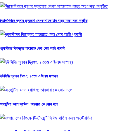
সিরাজদিখানে ব্লগার মুক্তমনা লেখক শাহজাহান বাচ্চুর স্মরণ সভা অনুষ্ঠিত
প্রবাসীদের বিমানবন্দর যাতায়াত সেবা দেবে আমি প্রবাসী
ইউসিবির মূলধন দ্বিগুণ, ৪৩তম এজিএম সম্পন্ন
আর্জেন্টিনা বনাম ব্রাজিল: তারকারা কে কোন দলে