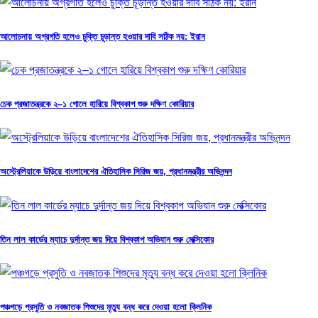
আলোচনায় অগ্রগতি হলেও চুক্তি চূড়ান্ত হওয়ার দাবি সঠিক নয়: ইরান
চেক প্রজাতন্ত্রকে ২–১ গোলে হারিয়ে বিশ্বকাপ শুরু দক্ষিণ কোরিয়ার
অস্ট্রেলিয়াকে উড়িয়ে বাংলাদেশের ঐতিহাসিক সিরিজ জয়, প্রধানমন্ত্রীর অভিনন্দন
তিন লাল কার্ডের ম্যাচে দুর্দান্ত জয় দিয়ে বিশ্বকাপ অভিযান শুরু মেক্সিকোর
পঞ্চগড়ে প্রসুতি ও নবজাতক শিশুদের মৃত্যু বন্ধ করে দেওয়া হলো ক্লিনিক