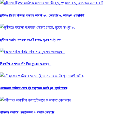
মুন্সীগঞ্জে ট্রিপল মার্ডারের মামলায় আসামী ২৭, গ্রেফতার ৬, আতঙ্কে এলাকাবাসী
মুন্সীগঞ্জে করোনা সংক্রমন বেড়েই চলছে, মৃতের সংখ্যা ৮০
সিরাজদিখানে গলায় ফাঁস দিয়ে যুবকের আত্মহত্যা
লৌহজংয়ে পরকীয়ার জেরে দুই সন্তানের জননী খুন, স্বামী আটক
শ্রীনগরে ডাকাতির প্রস্তুতিকালে ৪ ডাকাত গ্রেফতার