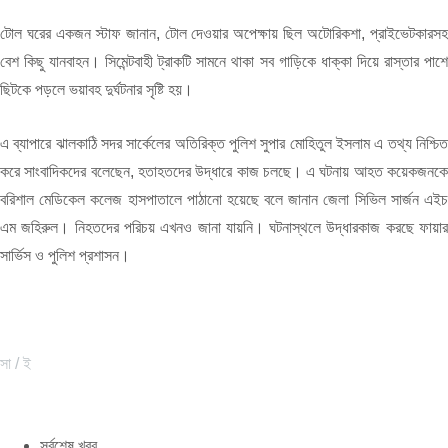
টোল ঘরের একজন স্টাফ জানান, টোল দেওয়ার অপেক্ষায় ছিল অটোরিকশা, প্রাইভেটকারসহ
বেশ কিছু যানবাহন। সিমেন্টবাহী ট্রাকটি সামনে থাকা সব গাড়িকে ধাক্কা দিয়ে রাস্তার পাশে
ছিটকে পড়লে ভয়াবহ দুর্ঘটনার সৃষ্টি হয়।
এ ব্যাপারে ঝালকাঠি সদর সার্কেলের অতিরিক্ত পুলিশ সুপার মোহিতুল ইসলাম এ তথ্য নিশ্চিত
করে সাংবাদিকদের বলেছেন, হতাহতদের উদ্ধারে কাজ চলছে। এ ঘটনায় আহত কয়েকজনকে
বরিশাল মেডিকেল কলেজ হাসপাতালে পাঠানো হয়েছে বলে জানান জেলা সিভিল সার্জন এইচ
এম জহিরুল। নিহতদের পরিচয় এখনও জানা যায়নি। ঘটনাস্থলে উদ্ধারকাজ করছে ফায়ার
সার্ভিস ও পুলিশ প্রশাসন।
সা / ই
সর্বশেষ খবর