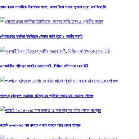
বরাদ্দ বাড়ল সামাজিক নিরাপত্তা খাতে, কালো টাকা সাদার সুযোগ বন্ধ: অর্থ উপদেষ্টা
লৌহজংয়ের হলদিয়া ইউনিয়নে নৌকার মাঝি হতে ৯ প্রার্থীর লড়াই
এনআইডির দায়িত্বে স্বরাষ্ট্র মন্ত্রণালয়ই, নির্বাচন কমিশনকে ফের চিঠি
পঞ্চগড়ে ছাত্রদল নেতাদের বহিস্কারের প্রতিবাদ করায় চার নেতাকে শোকজ
বাজেট ২০২৫-২৬: দাম কমতে ও দাম বাড়তে পারে যেসব পণ্যের