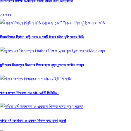
বাংলাদেশের বিপক্ষে টি-টোয়েন্টি সিরিজ বাতিল করল অস্ট্রেলিয়া
সব খবর
সিরাজদিখানে খ্রিষ্টান বাড়ি থেকে ৪ কোটি টাকার দলিল চুরি: থানায় জিডি
মুন্সিগঞ্জের বিনোদপুরে বিজ্ঞানের শিক্ষক হৃদয় কৃষ্ণ মন্ডলের জামিন নামঞ্জুর
খামার জগতে বিস্ময়কর নাম ডাচ ডেইরী লিমিটেড
কথিত ধর্ম অবমাননা ও একজন শিক্ষক হৃদয় কৃষ্ণ মন্ডল!