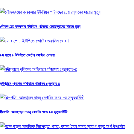
লৌহজংয়ের কনকসার ইউনিয়ন পরিষদের চেয়ারম্যানের মায়ের মৃত্যু
৮ম ধাপে ৮ ইউপিতে ভোটের তফসিল ঘোষণা
নন্দীগ্রামে পুলিশের অভিযানে গাঁজাসহ গ্রেপ্তার-৪
শিল্পপতি আলহাজ্ব নান্নু বেপারির আজ ৮ম মৃত্যুবার্ষিকী