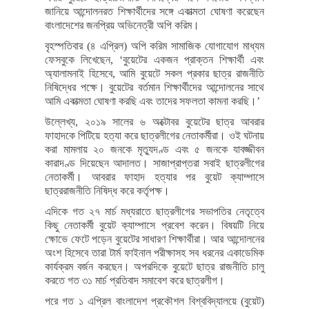
জানিয়ে আন্দোলনরত শিক্ষার্থীদের সঙ্গে একাত্মতা ঘোষণা করেছেন
বাংলাদেশের জনপ্রিয় অভিনেত্রী অপি করিম।
বৃহস্পতিবার (৪ এপ্রিল) অপি করিম সামাজিক যোগাযোগ মাধ্যম
ফেসবুকে লিখেছেন, ‘বুয়েটের একজন প্রাক্তন শিক্ষার্থী এবং
অ্যালামনাই হিসেবে, আমি বুয়েটে সকল প্রকার ছাত্র রাজনীতি
নিষিদ্ধের পক্ষে। বুয়েটের বর্তমান শিক্ষার্থীদের আন্দোলনের সাথে
আমি একাত্মতা ঘোষণা করছি এবং তাদের সফলতা কামনা করছি।’
উল্লেখ্য, ২০১৯ সালের ৬ অক্টোবর বুয়েটের ছাত্র আবরার
ফাহাদকে পিটিয়ে হত্যা করে ছাত্রলীগের নেতাকর্মীরা। ওই ঘটনায়
করা মামলায় ২০ জনকে মৃত্যুদণ্ড এবং ৫ জনকে যাবজ্জীবন
কারাদণ্ড দিয়েছেন আদালত। সাজাপ্রাপ্তরা সবাই ছাত্রলীগের
নেতাকর্মী। আবরার ফাহাদ হত্যার পর বুয়েট ক্যাম্পাসে
ছাত্ররাজনীতি নিষিদ্ধ করে কর্তৃপক্ষ।
এদিকে গত ২৭ মার্চ মধ্যরাতে ছাত্রলীগের সভাপতির নেতৃত্বে
কিছু নেতাকর্মী বুয়েট ক্যাম্পাসে প্রবেশ করেন। বিষয়টি নিয়ে
ক্ষোভে ফেটে পড়েন বুয়েটের সাধারণ শিক্ষার্থীরা। আর আন্দোলনের
অংশ হিসেবে তারা টার্ম ফাইনাল পরীক্ষাসহ সব ধরনের একাডেমিক
কার্যক্রম বর্জন করছেন। অপরদিকে বুয়েটে ছাত্র রাজনীতি চালু
করতে গত ৩১ মার্চ প্রতিবাদ সমাবেশ করে ছাত্রলীগ।
পরে গত ১ এপ্রিল বাংলাদেশ প্রকৌশল বিশ্ববিদ্যালয়ে (বুয়েট)