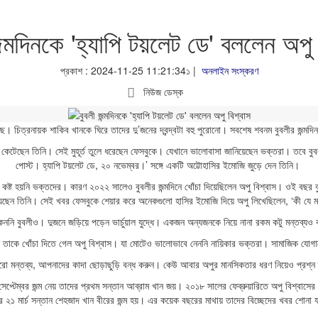
জন্মদিনকে 'হ্যাপি টয়লেট ডে' বললেন অপু 
প্রকাশ : 2024-11-25 11:21:34১ |
অনলাইন সংস্করণ
নিউজ ডেস্ক
িয়েছে। চিত্রনায়ক শাকিব খানকে ঘিরে তাদের দু’জনের দ্বন্দ্বটা বহু পুরোনো। সবশেষ শবনম বুবলীর জন্
 কেটেছেন তিনি। সেই মুহূর্ত তুলে ধরেছেন ফেসবুকে। যেখানে ভালোবাসা জানিয়েছেন ভক্তরা। তবে বুব
পোস্ট। হ্যাপি টয়লেট ডে, ২০ নভেম্বর।’ সঙ্গে একটি অট্টোহাসির ইমোজি জুড়ে দেন তিনি।
তে কষ্ট হয়নি ভক্তদের। কারণ ২০২২ সালেও বুবলীর জন্মদিনে খোঁচা দিয়েছিলেন অপু বিশ্বাস। ওই বছর ব
েছেন তিনি। সেই খবর ফেসবুকে শেয়ার করে অনেকগুলো হাসির ইমোজি দিয়ে অপু লিখেছিলেন, ‘কী যে ম
কেননি বুবলীও। দুজনে জড়িয়ে পড়েন ভার্চুয়াল যুদ্ধে। একজন অন্যজনকে নিয়ে নানা রকম কটু মন্তব্য
ে তাকে খোঁচা দিতে গেল অপু বিশ্বাস। যা মোটেও ভালোভাবে নেননি নায়িকার ভক্তরা। সামাজিক যোগ
ারো মন্তব্য, আপনাদের কাদা ছোড়াছুড়ি বন্ধ করুন। কেউ আবার অপুর মানসিকতার ধরণ নিয়েও প্রশ্
্টেম্বর জন্ম নেয় তাদের প্রথম সন্তান আব্রাম খান জয়। ২০১৮ সালের ফেব্রুয়ারিতে অপু বিশ্বাসে
র ২১ মার্চ সন্তান শেহজাদ খান বীরের জন্ম হয়। এর কয়েক বছরের মাথায় তাদের বিচ্ছেদের খবর শোনা