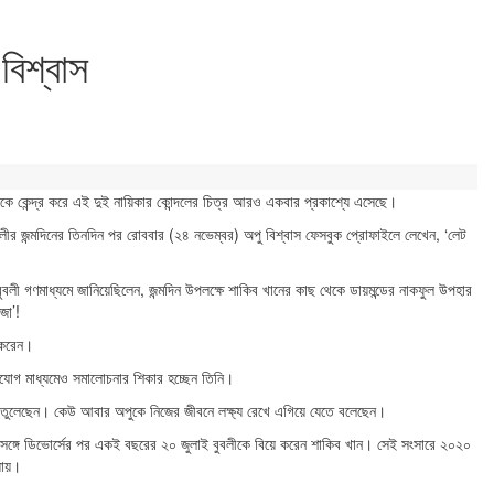
বিশ্বাস
মদিনকে কেন্দ্র করে এই দুই নায়িকার কোন্দলের চিত্র আরও একবার প্রকাশ্যে এসেছে।
লীর জন্মদিনের তিনদিন পর রোববার (২৪ নভেম্বর) অপু বিশ্বাস ফেসবুক প্রোফাইলে লেখেন, ‘লেট
ুবলী গণমাধ্যমে জানিয়েছিলেন, জন্মদিন উপলক্ষে শাকিব খানের কাছ থেকে ডায়মন্ডের নাকফুল উপহার
জা’!
ও করেন।
াযোগ মাধ্যমেও সমালোচনার শিকার হচ্ছেন তিনি।
ন তুলেছেন। কেউ আবার অপুকে নিজের জীবনে লক্ষ্য রেখে এগিয়ে যেতে বলেছেন।
র সঙ্গে ডিভোর্সের পর একই বছরের ২০ জুলাই বুবলীকে বিয়ে করেন শাকিব খান। সেই সংসারে ২০২০
 যায়।