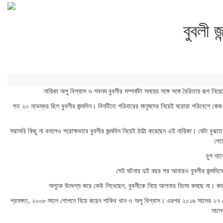
বুবলী 
নায়িকা অপু বিশ্বাস ও শবনম বুবলীর সম্পর্কটা সময়ের সঙ্গে সঙ্গে বৈরিতায় রূপ ন
গত ২০ নভেম্বর ছিল বুবলীর জন্মদিন। দিনটিতে পরিবারের মানুষদের নিয়েই ঘরোয়া পরিবেশে কেক
সরাসরি কিছু না বললেও পরোক্ষভাবে বুবলীর জন্মদিন নিয়েই ঠাট্টা করেছেন এই নায়িকা। যেটা বুঝ
পেয়
চুপ থা
সেই ঘটনার দুই বছর পর আবারও বুবলীর জন্মদিন
অপুকে উদ্দেশ্য করে কেউ লিখেছেন, বুবলীকে নিয়ে আপনার হিংসা কমছে না। ক
প্রসঙ্গত, ২০০৮ সালে গোপনে বিয়ে করেন শাকিব খান ও অপু বিশ্বাস। এরপর ২০১৬ সালের ২৭ সেপ
সালে