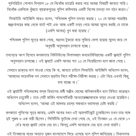
পূর্বপরিচিত গোপাল বিশ্বাস ১৮ মে নিখোঁজ ডায়েরি করার পরে আমরা বিষয়টি জানতে পারি।
নিখোঁজ এমপিকে খুঁজতে ব্যারাকপুরের পুলিশ কমিশনার একটি বিশেষ তদন্ত দল গঠন করেন।’
সিআইডি আইজিপি আরও বলেন, ‘পশ্চিমবঙ্গ পুলিশ তদন্ত করছে। ২০ মে আমরা পররাষ্ট্র
মন্ত্রণালয়ের কাছ থেকে বার্তা পাই এবং আজ একটি তথ্য পেয়ে আমরা সন্দেহ করছি যে তাকে
(এমপি আনার) খুন করা হয়েছে।’
পশ্চিমবঙ্গ পুলিশ সূত্রে জানা গেছে, মরদেহ টুকরো করে লুকিয়ে ফেলা হয়েছে সন্দেহ করে সে
অনুযায়ী অনুসন্ধান চালানো হচ্ছে।
তদন্তের অংশ হিসেবে কলকাতার নিউটাউনের বিলাসবহুল কনডোমিনিয়ামের একটি ফ্ল্যাটে পুলিশ
অনুসন্ধান চালাচ্ছে। ওই ফ্ল্যাটে এমপি আনার গত ১৩ মে গিয়েছিলেন বলে জানা গেছে।
সেখানে রক্তের দাগ পাওয়া গেছে কি না, জানতে চাইলে সিআইডি আইজিপি অখিলেশ বলেন,
‘আমাদের ফরেনসিক দল সেখানে ক্রাইম সিনে পরীক্ষা-নিরীক্ষা করছে। এটা নিয়ে এখনই কিছু
বলা যাচ্ছে না।’
ওই ফ্ল্যাটটি পশ্চিমবঙ্গের শুল্ক বিভাগের কর্মী সঞ্জীব ঘোষের মালিকানাধীন বলে নিশ্চিত করেছেন
অখিলেশ চতুর্বেদী। তবে সেটি মার্কিন পাসপোর্টধারী আখতারুজ্জামানকে ভাড়া দেওয়া হয়েছিল।
অখিলেশ বলেন, ‘আমরা এই মামলার রহস্য সমাধানে যথাসাধ্য চেষ্টা করছি।’
কলকাতা পুলিশের সূত্র জানায়, এমপি আনার যখন ওই অ্যাপার্টমেন্টে ঢুকেছিলেন তখন তার সঙ্গে
দুই পুরুষ ও এক নারী ছিলেন। সিসিটিভি ফুটেজে দেখা গেছে যে, ওই তিনজন ১৫ মে থেকে ১৭
মে’র মধ্যে ফ্ল্যাট থেকে বের হন। কিন্তু এমপি আনারকে বের হতে দেখা যায়নি।
ওই তিনজনের মধ্যে অন্তত দুজন বাংলাদেশে ফিরে এসেছে বলে পুলিশ জানিয়েছে। বিধাননগর