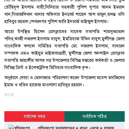
তৌহিদুল ইসলাম বারী,সিনিয়ার সহকারী পুলিশ সুপার আনম ইমরান
খান,সিরাজদিখান থানার অফিসার ইনচার্জ শাহেদ আল মামুন,তদন্ত ওসি
হাবিবুর রহমান,শেখরনগর পুলিশ ফারি ইনচার্জ তাইজুল ইসলাম।
আরো উপস্থিত ছিলেন প্রেসক্লাবের সাবেক সভাপতি শামসুজ্জামান
পনির,কাজী নজরুল ইসলাম বাবুল, ইমতিয়াজ উদ্দিন বাবুল,মুন্সীগঞ্জ জেলা
সাংবাদিক কল্যান সমিতির সভাপতি মো. নজরুল ইসলাম, সাধারন
সম্পাদক এমএ কাইয়ুম মাইজভাণ্ডারী, মুন্সীগঞ্জ জেলা অনলাইন প্রেসক্লাব
সভাপতি জাহাঙ্গীর আলম সহ উপজেলার বিভিন্ন দপ্তরের কর্মকর্তা ও জেলার
বিভিন্ন প্রিন্ট ও ইলেকট্রনিক মিডিয়ার সাংবাদিক বৃন্দ।
অনুষ্ঠানে দোয়া ও মোনাজাত পরিচালনা করেন উপজেলা মডেল মসজিদের
ইমাম ও খতিব হাফেজ মাওলানা হাবিবুর রহমান।
কা/আ
সর্বশেষ খবর
সর্বাধিক পঠিত
লৌহজংয়ে সবুজায়নের ৪ বছর: এবার ৪ হাজার