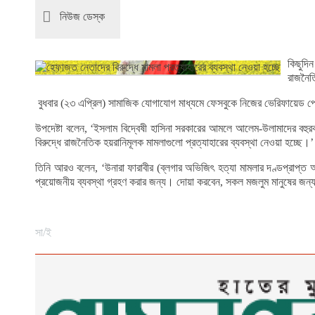
নিউজ ডেস্ক
কিছুদি
রাজনৈতি
বুধবার (২৩ এপ্রিল) সামাজিক যোগাযোগ মাধ্যমে ফেসবুকে নিজের ভেরিফায়েড পে
উপদেষ্টা বলেন, ‘ইসলাম বিদ্বেষী হাসিনা সরকারের আমলে আলেম-উলামাদের বহু
বিরুদ্ধে রাজনৈতিক হয়রানিমূলক মামলাগুলো প্রত্যাহারের ব্যবস্থা নেওয়া হচ্ছে।’
তিনি আরও বলেন, ‘উনারা ফারাবীর (ব্লগার অভিজিৎ হত্যা মামলার দণ্ডপ্রাপ্ত 
প্রয়োজনীয় ব্যবস্থা গ্রহণ করার জন্য। দোয়া করবেন, সকল মজলুম মানুষের জন
সা/ই