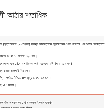
োগী আঠার শতাধিক
বৃহস্পতিবার (৯ এপ্রিল) স্বাস্থ্য অধিদপ্তরের কন্ট্রোলরুম থেকে পাঠানো এক সংবাদ বিজ্ঞপ্তিতে
মরোগীর সংখ্যা ১২ হাজার ৩২০ জন।
্ত সন্দেহজনক হাম রোগে হাসপাতালে ভর্তি হয়েছেন আট হাজার ২৫১ জন।
্যু হয়েছে রাজশাহী বিভাগে।
িল পর্যন্ত নিশ্চিত হামে মৃত্যু হয়েছে ২৩ জনের।
হয়েছে ১৪৩ জনের।
সভাপতি ও প্রকাশক : খান নজরুল ইসলাম হান্নান
সম্পাদক : অলক কুমার মিত্র